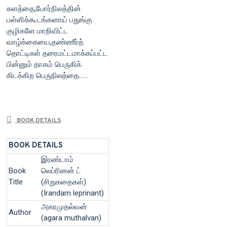
களத்தை,போர்நிலத்தின்
பள்ளிக்கூடங்களாய் பதுங்கு
குழிகளே மாறிவிட்ட
வாழ்க்கையை,தண்ணீர்த்
தொட்டிகள் தரைமட்டமாக்கப்பட்ட
பின்னும் தாகம் பெருகிக்
கிடக்கிற பெருநிலத்தை......
BOOK DETAILS
BOOK DETAILS
இரண்டாம்
Book
லெப்ரினன் ட்
Title
(சிறுகதைகள்)
(Irandam leprinant)
அகரமுதல்வன்
Author
(agara muthalvan)