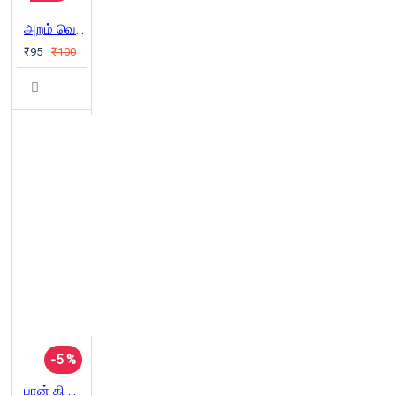
அறம் வெல்லும் அஞ்சற்க
₹95
₹100
-5 %
பான் கி மூனின் றுவாண்டா