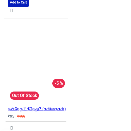
Add to Cart
-5 %
Out Of Stock
நன்றேது? தீதேது? (கவிதைகள்)
₹95
₹100