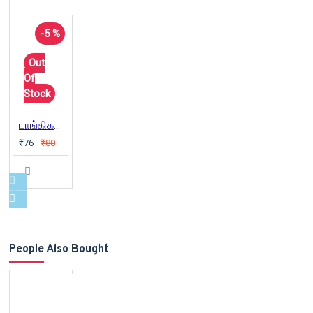
-5 %
Out
Of
Stock
டாங்கிகளில் சரியும் முல்லை நிலா
₹76
₹80
People Also Bought