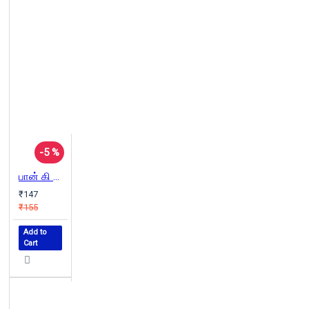
-5 %
பான் கி மூனின் றுவாண்டா
₹147
₹155
Add to
Cart