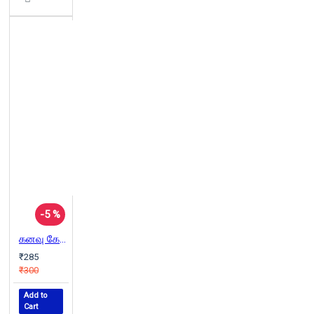
-5 %
கனவு கேப்பச்சினோ கொஞ்சம் சேட்டிங்...
₹285
₹300
Add to
Cart