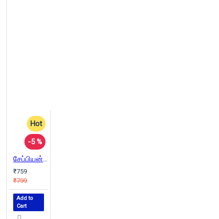
Hot
-5 %
சேப்பியன்ஸ்: மனிதகுலத்தின் ஒரு சுருக்கமான வரலாறு | Sapiens
₹759
₹799
Add to
Cart