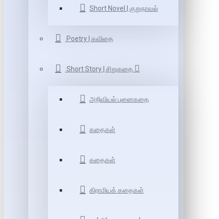
Short Novel | குறுநாவல்
Poetry | கவிதை
Short Story | சிறுகதை
அறிவியல் புனைகதை
கதைகள்
கதைகள்
கிராமியக் கதைகள்