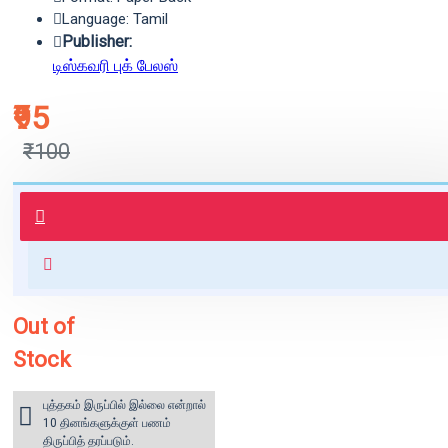
Language: Tamil
Publisher:
டிஸ்கவரி புக் பேலஸ்
₹95
₹100
புத்தகம் 3 - 7 நாட்களில் அனுப்பி
வைக்கப்படும்.
+ ₹60 shipping fee* (Free shipping
for orders above ₹1000 within
India)
Out of
Stock
புத்தகம் இருப்பில் இல்லை என்றால்
10 தினங்களுக்குள் பணம்
திருப்பித் தரப்படும்.