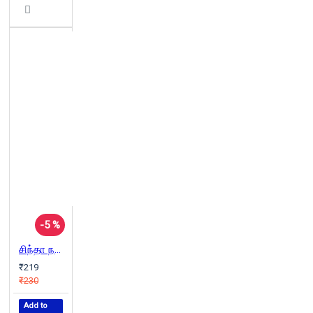
-5 %
சிந்தா நதி (டிஸ்கவரி புக் பேலஸ்)
₹219
₹230
Add to