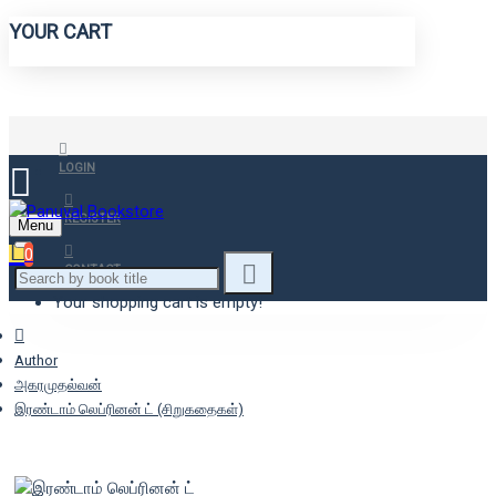
YOUR CART
LOGIN
REGISTER
Menu
0
CONTACT
Your shopping cart is empty!
Author
அகரமுதல்வன்
இரண்டாம் லெப்ரினன் ட் (சிறுகதைகள்)