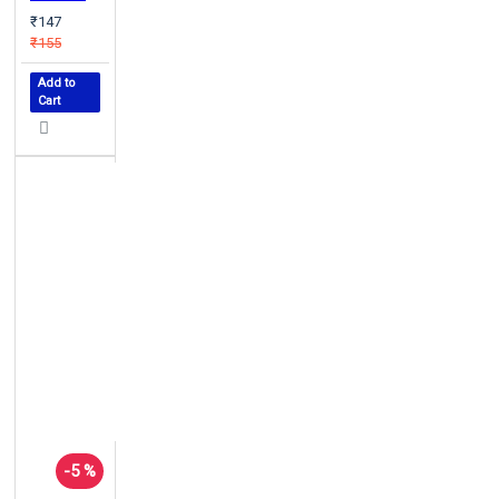
₹147
₹155
Add to
Cart
-5 %