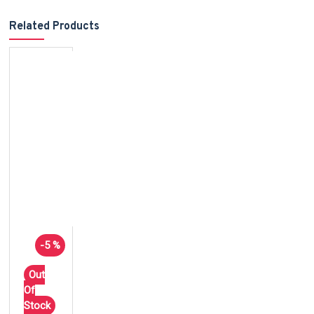
Related Products
-5 %
Out
Of
Stock