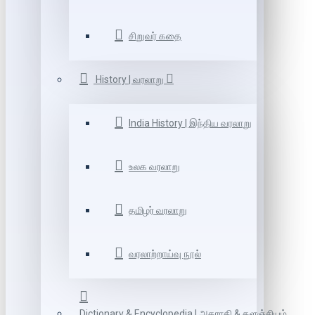
சிறுவர் கதை
History | வரலாறு
India History | இந்திய வரலாறு
உலக வரலாறு
தமிழர் வரலாறு
வரலாற்றாய்வு நூல்
Dictionary & Encyclopedia | அகராதி & களஞ்சியம்