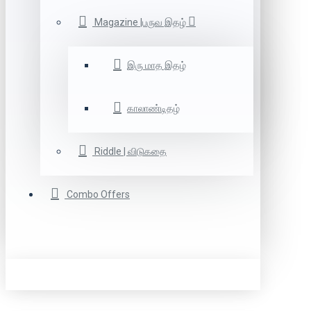
Magazine |பருவ இதழ்
இரு மாத இதழ்
காலாண்டிதழ்
Riddle | விடுகதை
Combo Offers