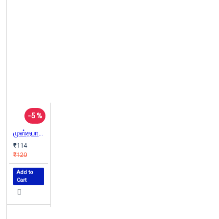
-5 %
முஸ்தபாவைச் சுட்டுக்கொன்ற ஓரிரவு
₹114
₹120
Add to
Cart