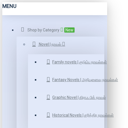
MENU
Shop by Category
New
Novel | நாவல்
Family novels | குடும்ப நாவல்கள்
Fantasy Novels | அதிபுனைவு நாவல்கள்
Graphic Novel | கிராஃ பிக் நாவல்
Historical Novels | சரித்திர நாவல்கள்