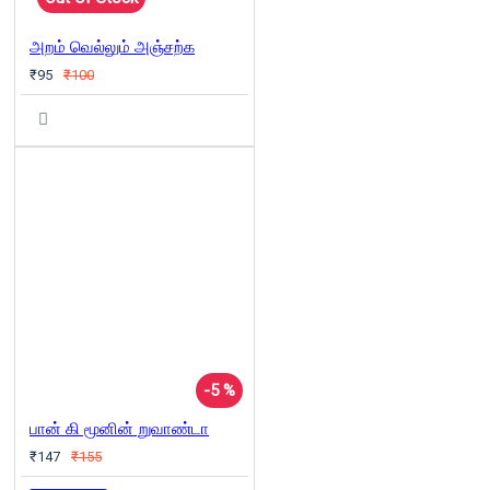
அறம் வெல்லும் அஞ்சற்க
₹95
₹100
-5 %
பான் கி மூனின் றுவாண்டா
₹147
₹155