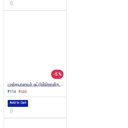
-5 %
முஸ்தபாவைச் சுட்டுக்கொன்ற ஓரிரவு
₹114
₹120
Add to Cart