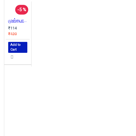
-5 %
முஸ்தபாவைச் சுட்டுக்கொன்ற ஓரிரவு
₹114
₹120
Add to
Cart