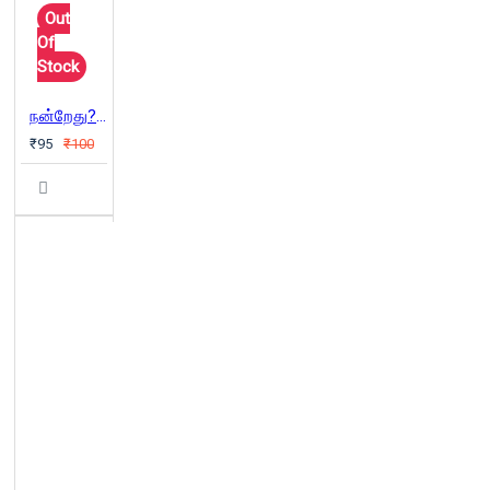
Out
Of
Stock
நன்றேது? தீதேது? (கவிதைகள்)
₹95
₹100