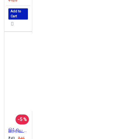
₹125
Add to
Cart
-5 %
இந்திய ஆட்சி மொழி
₹43
₹45