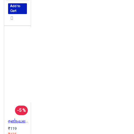
Add to
Cart
-5 %
தண்டியலங்காரம் (பி. ரா. நடராசன்)
₹119