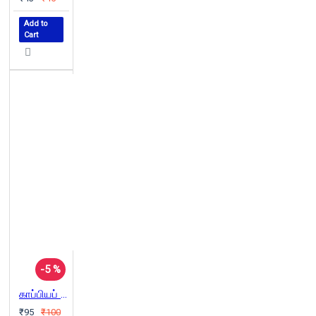
Add to
Cart
-5 %
காப்பியப் பார்வை
₹95
₹100