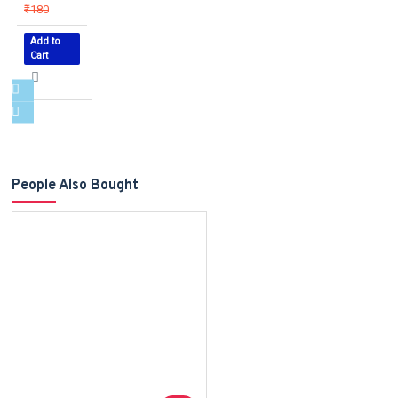
₹180
Add to
Cart
People Also Bought