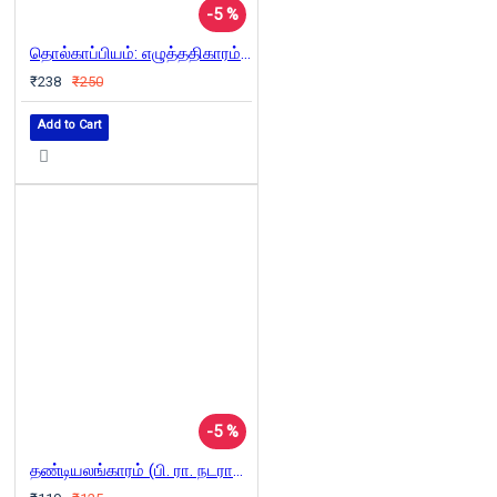
-5 %
தொல்காப்பியம்: எழுத்ததிகாரம் (நச்சினார்க்கினியர் உரை)
₹238
₹250
Add to Cart
-5 %
தண்டியலங்காரம் (பி. ரா. நடராசன்)