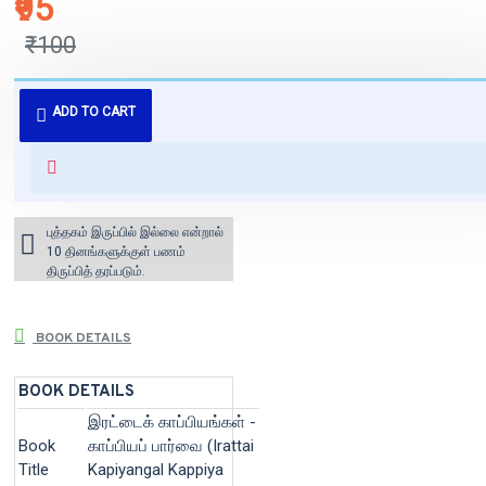
₹95
₹100
புத்தகம் 3 - 7 நாட்களில் அனுப்பி
ADD TO CART
வைக்கப்படும்.
+ ₹60 shipping fee* (Free shipping
for orders above ₹1000 within
India)
புத்தகம் இருப்பில் இல்லை என்றால்
10 தினங்களுக்குள் பணம்
திருப்பித் தரப்படும்.
BOOK DETAILS
BOOK DETAILS
இரட்டைக் காப்பியங்கள் -
Book
காப்பியப் பார்வை (Irattai
Title
Kapiyangal Kappiya