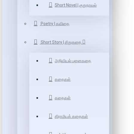
Short Novel | குறுநாவல்
Poetry | கவிதை
Short Story | சிறுகதை
அறிவியல் புனைகதை
கதைகள்
கதைகள்
கிராமியக் கதைகள்