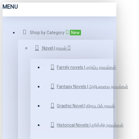
MENU
Shop by Category
New
Novel | நாவல்
Family novels | குடும்ப நாவல்கள்
Fantasy Novels | அதிபுனைவு நாவல்கள்
Graphic Novel | கிராஃ பிக் நாவல்
Historical Novels | சரித்திர நாவல்கள்