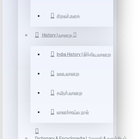
சிறுவர் கதை
History | வரலாறு
India History | இந்திய வரலாறு
உலக வரலாறு
தமிழர் வரலாறு
வரலாற்றாய்வு நூல்
Dictionary & Encyclopedia | அகராதி & களஞ்சியம்