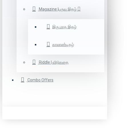
Magazine |பருவ இதழ்
இரு மாத இதழ்
காலாண்டிதழ்
Riddle | விடுகதை
Combo Offers