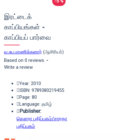
-5 %
இரட்டைக்
காப்பியங்கள் -
காப்பியப் பார்வை
வ.சுப.மாணிக்கனார்
(ஆசிரியர்)
Based on 0 reviews.
-
Write a review
Year: 2010
ISBN: 9789380219455
Page: 80
Language: தமிழ்
Publisher:
கௌரா பதிப்பகம்/சாரதா
பதிப்பகம்