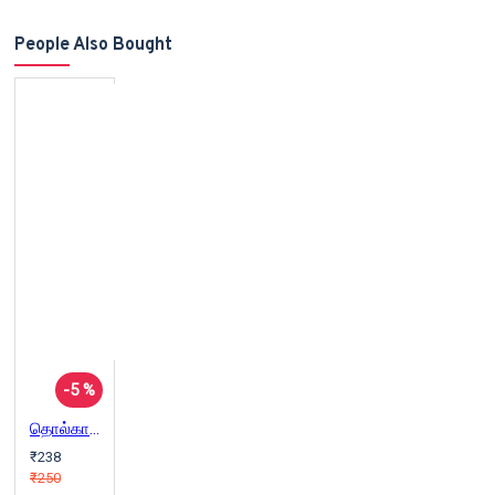
People Also Bought
-5 %
தொல்காப்பியம்: எழுத்ததிகாரம் (நச்சினார்க்கினியர் உரை)
₹238
₹250