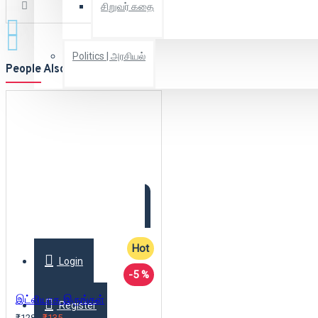
சிறுவர் கதை
Politics | அரசியல்
People Also Bought
Combo Offers
Offer Zone
2025 New Arrivals
Hot
Login
-5 %
இட்லியாக இருங்கள்
Register
₹128
₹135