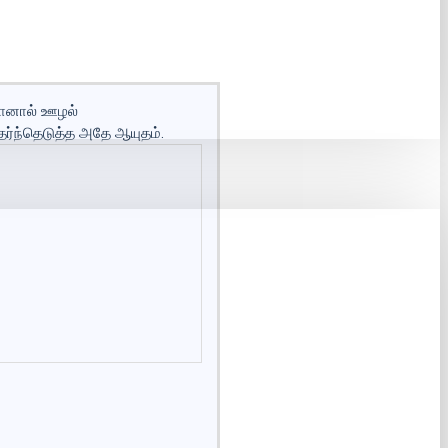
ுமானால் ஊழல்
ர்ந்தெடுத்த அதே ஆயுதம்.