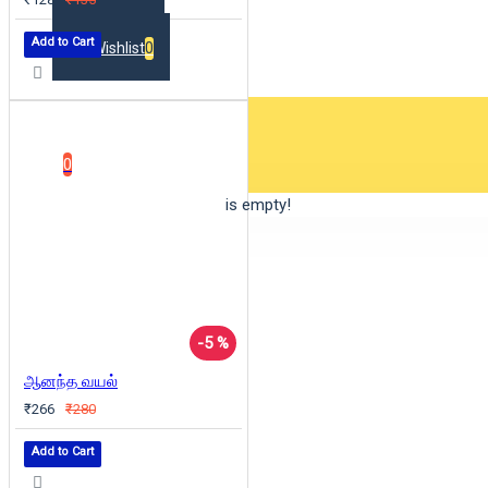
Add to Cart
Wishlist
0
0 item(s) - ₹0
0
Your shopping cart is empty!
-5 %
ஆனந்த வயல்
₹266
₹280
Add to Cart