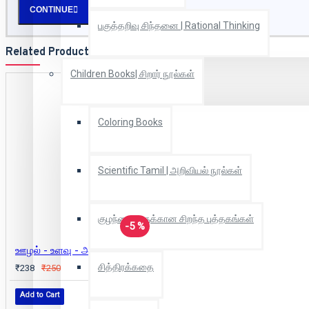
CONTINUE
பகுத்தறிவு சிந்தனை | Rational Thinking
Related Products
Children Books| சிறார் நூல்கள்
Coloring Books
Scientific Tamil | அறிவியல் நூல்கள்
குழந்தைகளுக்கான சிறந்த புத்தகங்கள்
-5 %
ஊழல் - உளவு - அரசியல்
சித்திரக்கதை
₹238
₹250
Add to Cart