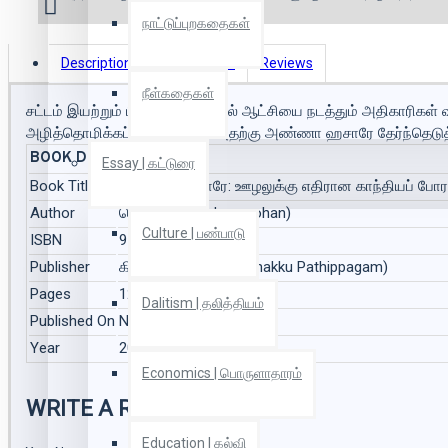
நாட்டுப்புறகதைகள்
Description
Book Details
Reviews
நீள்கதைகள்
சட்டம் இயற்றும் பிரதிநிதிகள்முதல் ஆட்சியை நடத்தும் அதிகாரிகள
அழித்தொழிக்கப்படவேண்டும். அதற்கு அண்ணா ஹசாரே தேர்ந்தெடுத்த
BOOK DETAILS
Essay | கட்டுரை
Book Title
அண்ணா ஹசாரே: ஊழலுக்கு எதிரான காந்தியப் போராட
Author
ஜெயமோகன் (Jeyamohan)
Culture | பண்பாடு
ISBN
9788184936889
Publisher
கிழக்கு பதிப்பகம் (Kizhakku Pathippagam)
Pages
128
Dalitism | தலித்தியம்
Published On
Nov 2010
Year
2011
Economics | பொருளாதாரம்
WRITE A REVIEW
Education | கல்வி