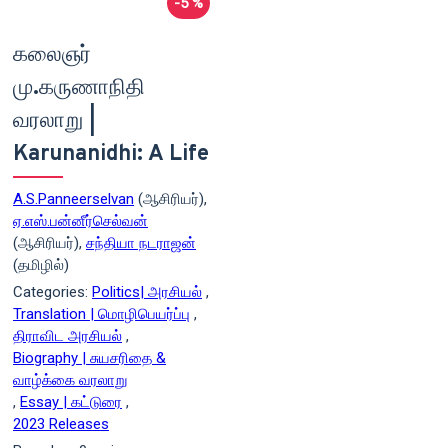
-5 %
கலைஞர்
மு.கருணாநிதி
வரலாறு |
Karunanidhi: A Life
A.S.Panneerselvan
(ஆசிரியர்),
ஏ.எஸ்.பன்னீர்செல்வன்
(ஆசிரியர்),
சந்தியா நடராஜன்
(தமிழில்)
Categories:
Politics| அரசியல்
,
Translation | மொழிபெயர்ப்பு
,
திராவிட அரசியல்
,
Biography | சுயசரிதை &
வாழ்க்கை வரலாறு
,
Essay | கட்டுரை
,
2023 Releases