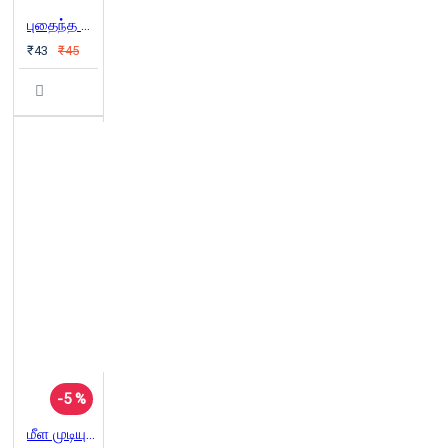
புதைந்த காற்று
₹43
₹45
-5 %
மீள முடியுமா?