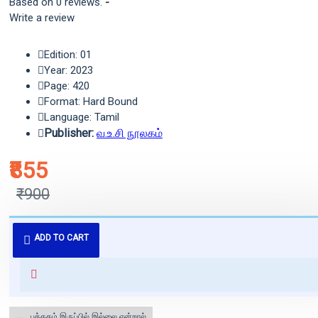
Based on 0 reviews.
-
Write a review
Edition: 01
Year: 2023
Page: 420
Format: Hard Bound
Language: Tamil
Publisher:
வ.உ.சி நூலகம்
₹855
₹900
புத்தகம் 3 - 7 நாட்களில் அனுப்பி
ADD TO CART
வைக்கப்படும்.
+ ₹60 shipping fee* (Free shipping
for orders above ₹1000 within
India)
புத்தகம் இருப்பில் இல்லை என்றால்