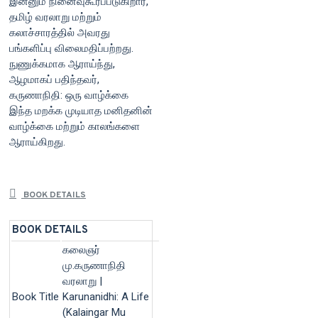
இன்னும் நினைவுகூரப்படுகிறார்,
தமிழ் வரலாறு மற்றும்
கலாச்சாரத்தில் அவரது
பங்களிப்பு விலைமதிப்பற்றது.
நுணுக்கமாக ஆராய்ந்து,
ஆழமாகப் பதிந்தவர்,
கருணாநிதி: ஒரு வாழ்க்கை
இந்த மறக்க முடியாத மனிதனின்
வாழ்க்கை மற்றும் காலங்களை
ஆராய்கிறது.
BOOK DETAILS
BOOK DETAILS
கலைஞர்
மு.கருணாநிதி
வரலாறு |
Book Title
Karunanidhi: A Life
(Kalaingar Mu