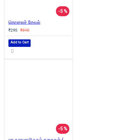
-5 %
கொலைச் சேவல்
₹295
₹310
Add to Cart
-5 %
லா.ச.ராமாமிருதம் கதைகள் (நான்காம் தொகுதி)