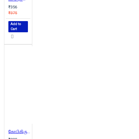
₹356
₹375
Add to
Cart
கோபிகிருஷ்ணன் படைப்புகள்