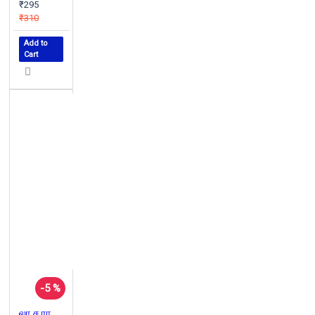
₹295
₹310
Add to
Cart
-5 %
லா.ச.ராமாமிருதம் கதைகள் (நான்காம் தொகுதி)