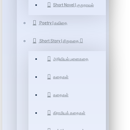
Short Novel | குறுநாவல்
Poetry | கவிதை
Short Story | சிறுகதை
அறிவியல் புனைகதை
கதைகள்
கதைகள்
கிராமியக் கதைகள்