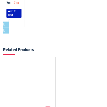
₹81
₹85
Add to
Cart
Related Products