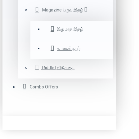
Magazine |பருவ இதழ்
இரு மாத இதழ்
காலாண்டிதழ்
Riddle | விடுகதை
Combo Offers