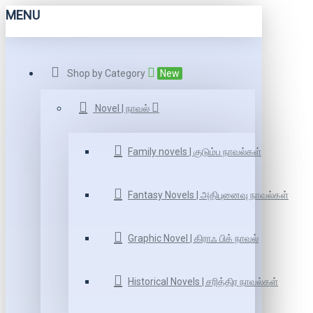
MENU
Shop by Category
New
Novel | நாவல்
Family novels | குடும்ப நாவல்கள்
Fantasy Novels | அதிபுனைவு நாவல்கள்
Graphic Novel | கிராஃ பிக் நாவல்
Historical Novels | சரித்திர நாவல்கள்