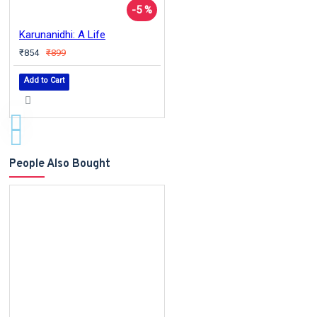
-5 %
Karunanidhi: A Life
₹854
₹899
Add to Cart
People Also Bought