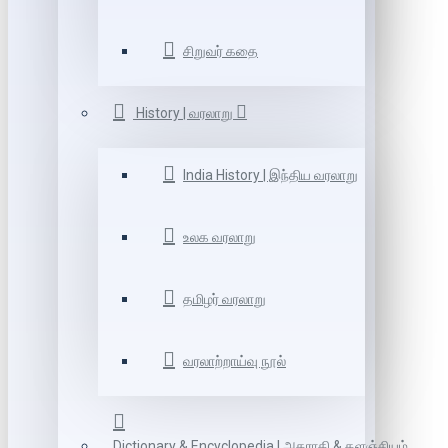
சிறுவர் கதை
History | வரலாறு
India History | இந்திய வரலாறு
உலக வரலாறு
தமிழர் வரலாறு
வரலாற்றாய்வு நூல்
Dictionary & Encyclopedia | அகராதி & களஞ்சியம்