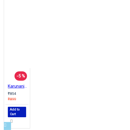
-5 %
Karunanidhi: A Life
₹854
₹899
Add to
Cart