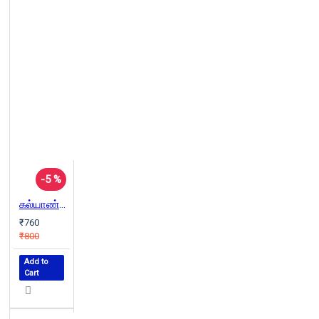
-5 %
கல்யாண்ஜி கவிதைகள்
₹760
₹800
Add to
Cart