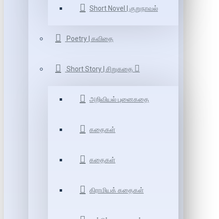
Short Novel | குறுநாவல்
Poetry | கவிதை
Short Story | சிறுகதை
அறிவியல் புனைகதை
கதைகள்
கதைகள்
கிராமியக் கதைகள்