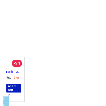
-5 %
புலரி - கல்யாண்ஜியின் முதல் கவிதைத் தொகுப்பு 1981
₹67
₹70
Add to
Cart