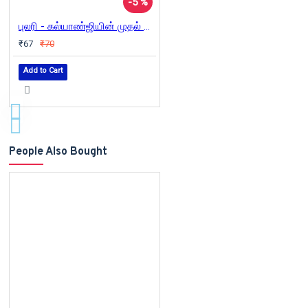
-5 %
புலரி - கல்யாண்ஜியின் முதல் கவிதைத் தொகுப்பு 1981
₹67
₹70
Add to Cart
People Also Bought