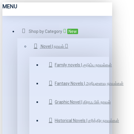
MENU
Shop by Category
New
Novel | நாவல்
Family novels | குடும்ப நாவல்கள்
Fantasy Novels | அதிபுனைவு நாவல்கள்
Graphic Novel | கிராஃ பிக் நாவல்
Historical Novels | சரித்திர நாவல்கள்