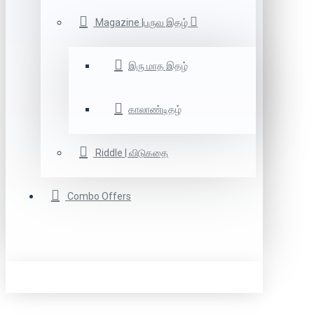
Magazine |பருவ இதழ்
இரு மாத இதழ்
காலாண்டிதழ்
Riddle | விடுகதை
Combo Offers