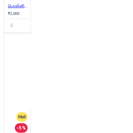
பொன்னியின் செல்வன் - விகடன்
₹2,000
Hot
-5 %