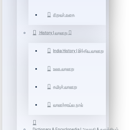
சிறுவர் கதை
History | வரலாறு
India History | இந்திய வரலாறு
உலக வரலாறு
தமிழர் வரலாறு
வரலாற்றாய்வு நூல்
Dictionary & Encyclopedia | அகராதி & களஞ்சியம்