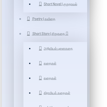
Short Novel | குறுநாவல்
Poetry | கவிதை
Short Story | சிறுகதை
அறிவியல் புனைகதை
கதைகள்
கதைகள்
கிராமியக் கதைகள்