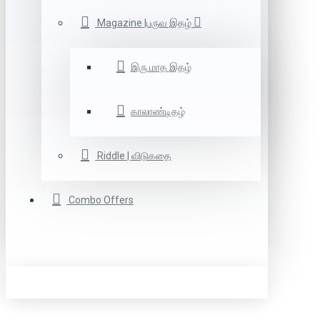
Magazine |பருவ இதழ்
இரு மாத இதழ்
காலாண்டிதழ்
Riddle | விடுகதை
Combo Offers