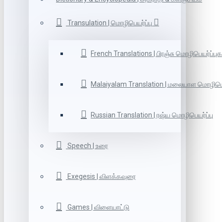
Transulation | மொழிபெயர்ப்பு
French Translations | பிரஞ்சு மொழிபெயர்ப்புக
Malaiyalam Translation | மலையாள மொழிபெய
Russian Translation | ரஷ்ய மொழிபெயர்ப்பு
Speech | உரை
Exegesis | விளக்கவுரை
Games | விளையாட்டு