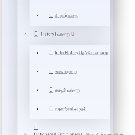
சிறுவர் கதை
History | வரலாறு
India History | இந்திய வரலாறு
உலக வரலாறு
தமிழர் வரலாறு
வரலாற்றாய்வு நூல்
Dictionary & Encyclopedia | அகராதி & களஞ்சியம்