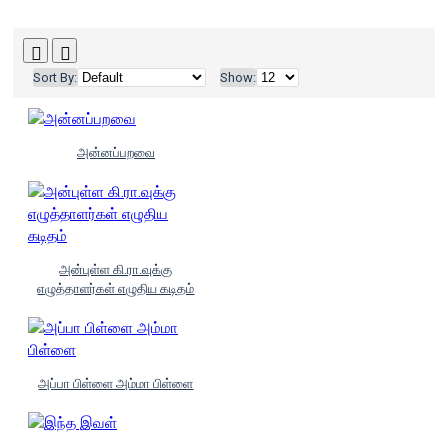
Sort By:
Show:
அன்னப்பறவை
அன்புள்ள கி.ரா.வுக்கு
எழுத்தாளர்கள் எழுதிய கடிதம்
அப்பா பிள்ளை அம்மா பிள்ளை