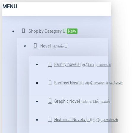
MENU
Shop by Category
New
Novel | நாவல்
Family novels | குடும்ப நாவல்கள்
Fantasy Novels | அதிபுனைவு நாவல்கள்
Graphic Novel | கிராஃ பிக் நாவல்
Historical Novels | சரித்திர நாவல்கள்