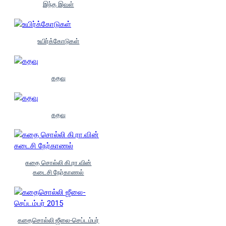
இந்த இவள்
உயிர்க்கோடுகள்
கதவு
கதவு
கதை சொல்லி கி.ரா.வின்
கடைசி நேர்காணல்
கதைசொல்லி ஜீலை-செப்டம்பர்