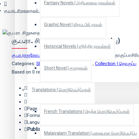
Fantasy Novels | அதிபுனைவு நாவல்கள்
கு.ப.ரா. சிறுகதைகள் (முழுத்தொகுப்பு)
Graphic Novel | கிராஃ பிக் நாவல்
கு.ப.ரா. சிறுகதைகள் (முழுத்தொகுப்பு)
Historical Novels | சரித்திர நாவல்கள்
கு.பா.ராஜகோபாலன்
(ஆசிரியர்),
பெருமாள் முருகன்
(தொகுப்பாசிரிய
Categories:
Short Stories | சிறுகதைகள்
,
Collection | தொகுப்பு
Short Novel | குறுநாவல்
Based on 0 reviews.
-
Write a review
Edition: 03
Translations | மொழிபெயர்ப்புகள்
Year: 2022
ISBN: 9789382033127
Page: 606
French Translations | பிரஞ்சு மொழிபெயர்ப்புகள்
Format: Paper Back
Language: Tamil
Publisher:
காலச்சுவடு பதிப்பகம்
Malaiyalam Translation | மலையாள மொழிபெயர்ப்பு