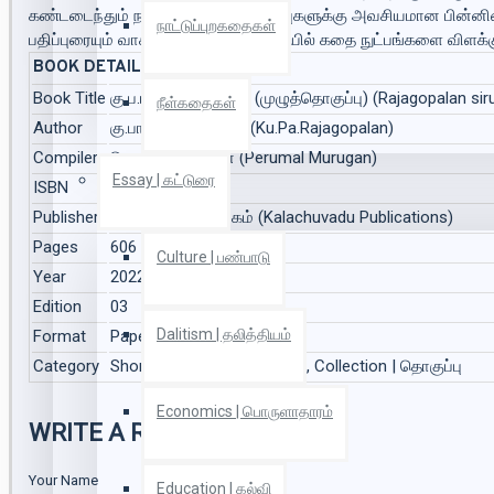
கண்டடைந்தும் நவீன இலக்கியப் பதிப்புகளுக்கு அவசியமான பின்னிண
நாட்டுப்புறகதைகள்
பதிப்புரையும் வாசகருக்கு உதவும் வகையில் கதை நுட்பங்களை விளக்கும
BOOK DETAILS
Book Title
கு.ப.ரா. சிறுகதைகள் (முழுத்தொகுப்பு) (Rajagopalan sir
நீள்கதைகள்
Author
கு.பா.ராஜகோபாலன் (Ku.Pa.Rajagopalan)
Compiler
பெருமாள் முருகன் (Perumal Murugan)
Essay | கட்டுரை
ISBN
9789382033127
Publisher
காலச்சுவடு பதிப்பகம் (Kalachuvadu Publications)
Pages
606
Culture | பண்பாடு
Year
2022
Edition
03
Dalitism | தலித்தியம்
Format
Paper Back
Category
Short Stories | சிறுகதைகள், Collection | தொகுப்பு
Economics | பொருளாதாரம்
WRITE A REVIEW
Your Name
Education | கல்வி