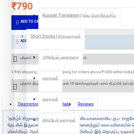
₹790
Russian Translation | ரஷ்ய மொழிபெயர்ப்பு
ADD TO CART
Short Stories | சிறுகதைகள்
ADD TO WISH LIST
அறிவியல் புனைகதை
புத்தகம் 3 - 7 நாட்களில் அனுப்பி வைக்கப்படும்.
+ ₹60 shipping fee* (Free shipping for orders above ₹1000 within India)
கதைகள்
புத்தகம் இருப்பில் இல்லை என்றால் 10 தினங்களுக்குள் பணம் திருப்பித் தரப்படும
கதைகள்
Description
Book Details
Reviews
‘தமிழ்ச் சிறுகதை முன்னோடிகளுள் முக்கியமானவராகிய கு.ப. ராஜக
கிராமியக் கதைகள்
தேடலில் இதுவரை கிடைத்த கதைகள் அனைத்தும் கால வரிசையில் கொட
விலக்கியும் அவர் எழுதாத கதைகளை நீக்கியும் இத் தொகுப்பு உருவ