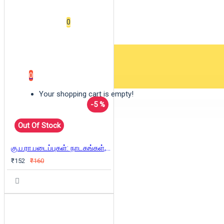
Wishlist
0
0 item(s) - ₹0
0
Your shopping cart is empty!
-5 %
Out Of Stock
கு.ப.ரா.படைப்புகள்: நாடகங்கள், கவிதைகள்
₹152
₹160