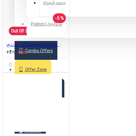
சிறுவர் கதை
-5 %
Politics | அரசியல்
Out Of Stock
கு.ப.ரா. கட்டுரைகள் (முழுத் தொகுப்பு)
Combo Offers
₹475
₹500
Offer Zone
2025 New Arrivals
Login
Register