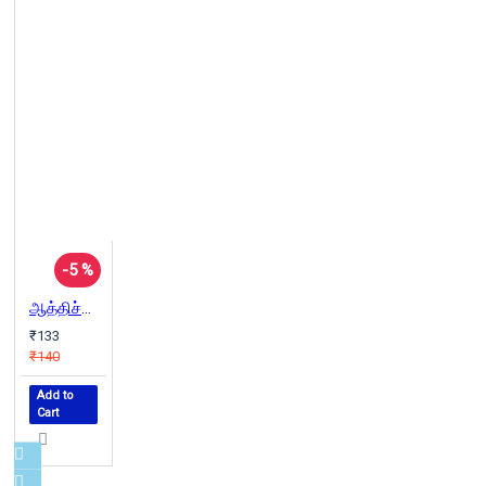
-5 %
ஆத்திச்சூடி: பன்முக பண்பாட்டுப் பார்வையில் ஓர் அறிமுகம்
₹133
₹140
Add to
Cart