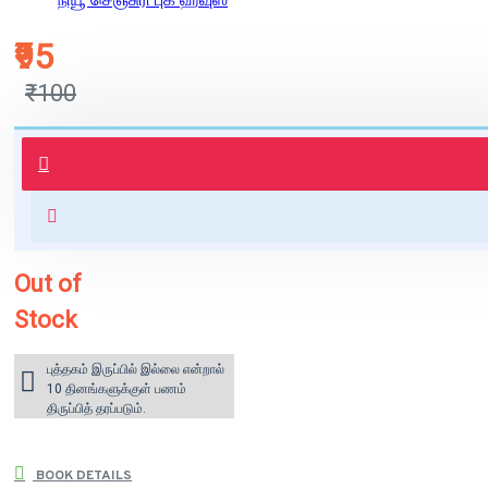
₹95
₹100
புத்தகம் 3 - 7 நாட்களில் அனுப்பி
வைக்கப்படும்.
+ ₹60 shipping fee* (Free shipping
for orders above ₹1000 within
India)
Out of
Stock
புத்தகம் இருப்பில் இல்லை என்றால்
10 தினங்களுக்குள் பணம்
திருப்பித் தரப்படும்.
BOOK DETAILS