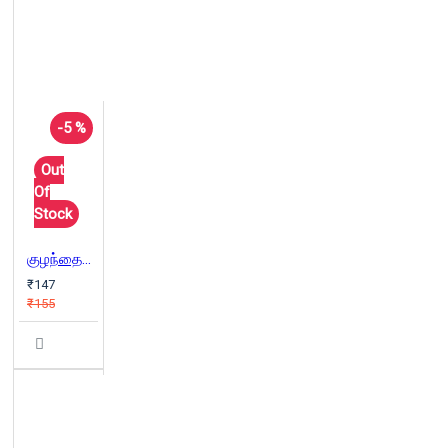
-5 %
Out
Of
Stock
குழந்தைகளுக்கான முழுமையான பஞ்சதந்திரக் கதைகள்
₹147
₹155