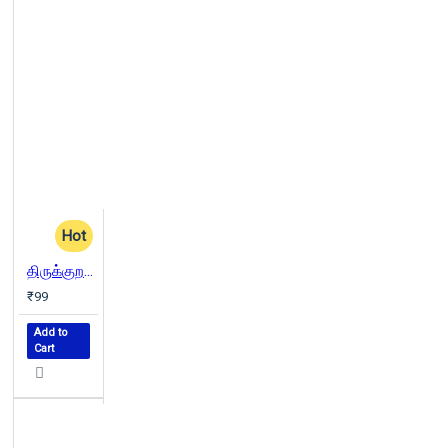
Hot
திருக்குறள் தெளிவுரை (மு.வரதராசனார்)
₹99
Add to
Cart