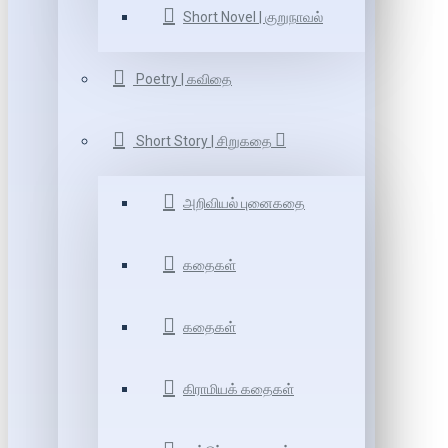
Short Novel | குறுநாவல்
Poetry | கவிதை
Short Story | சிறுகதை
அறிவியல் புனைகதை
கதைகள்
கதைகள்
கிராமியக் கதைகள்