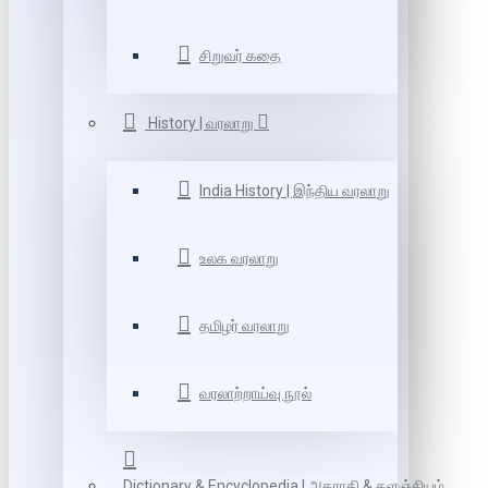
சிறுவர் கதை
History | வரலாறு
India History | இந்திய வரலாறு
உலக வரலாறு
தமிழர் வரலாறு
வரலாற்றாய்வு நூல்
Dictionary & Encyclopedia | அகராதி & களஞ்சியம்