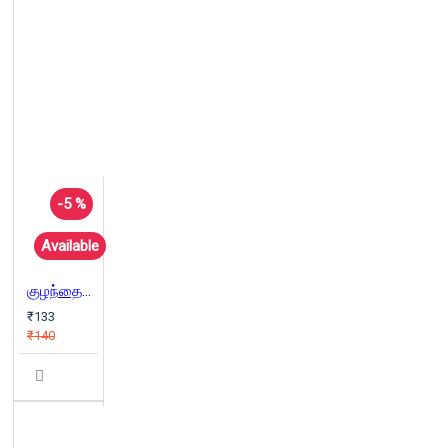
-5 %
Available
குழந்தைகளுக்கான ஆப்பிரிக்க பழங்கதைகள்
₹133
₹140