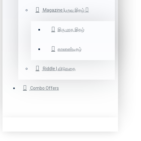
Magazine |பருவ இதழ்
இரு மாத இதழ்
காலாண்டிதழ்
Riddle | விடுகதை
Combo Offers