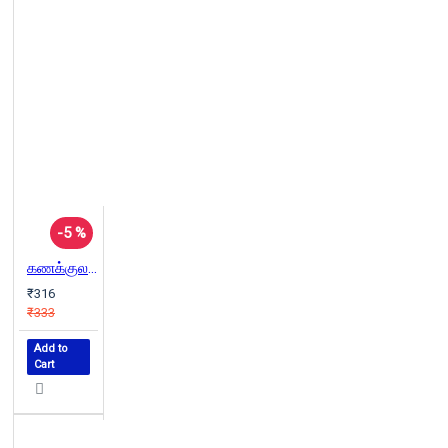
-5 %
கணக்குல கில்லாடி! - குழந்தைகளுக்கான சுவையான கணக்குப் புதிர்க் கதைகள்
₹316
₹333
Add to
Cart