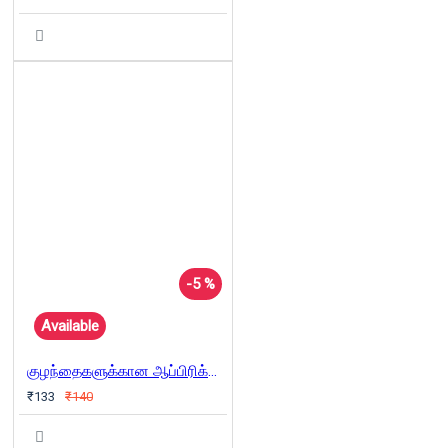
-5 %
Available
குழந்தைகளுக்கான ஆப்பிரிக்க பழங்கதைகள்
₹133
₹140