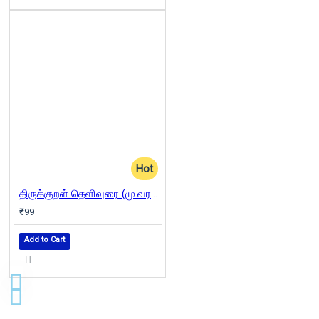
Hot
திருக்குறள் தெளிவுரை (மு.வரதராசனார்)
₹99
Add to Cart