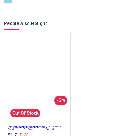
People Also Bought
-5 %
Out Of Stock
குழந்தைகளுக்கான முழுமையான பஞ்சதந்திரக் கதைகள்
₹147
₹155