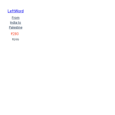
LeftWord
From
India to
Palestine
₹280
₹295