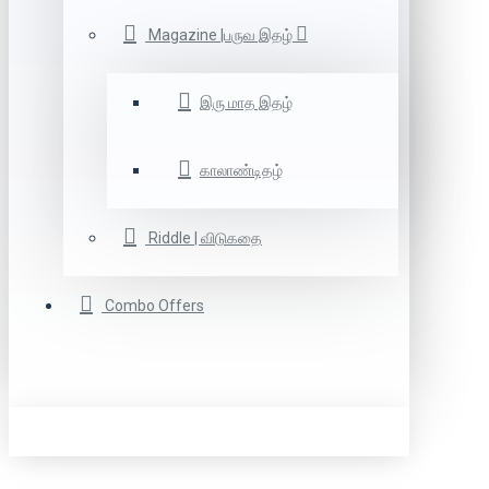
Magazine |பருவ இதழ்
இரு மாத இதழ்
காலாண்டிதழ்
Riddle | விடுகதை
Combo Offers