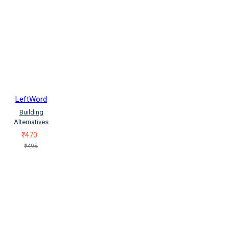
LeftWord
Building
Alternatives
₹470
₹495