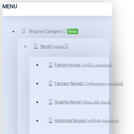
MENU
Shop by Category
New
Novel | நாவல்
Family novels | குடும்ப நாவல்கள்
Fantasy Novels | அதிபுனைவு நாவல்கள்
Graphic Novel | கிராஃ பிக் நாவல்
Historical Novels | சரித்திர நாவல்கள்