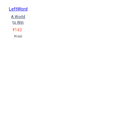
LeftWord
A World
to Win
₹143
₹150