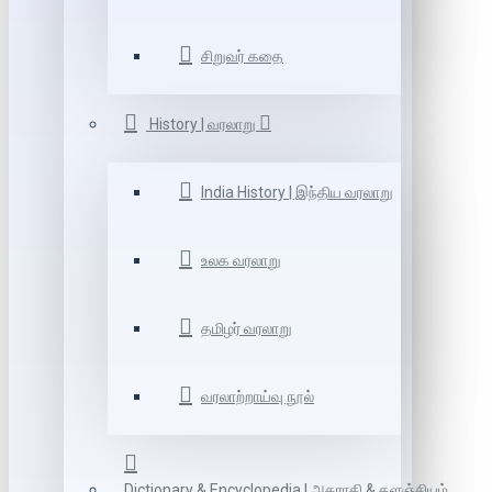
சிறுவர் கதை
History | வரலாறு
India History | இந்திய வரலாறு
உலக வரலாறு
தமிழர் வரலாறு
வரலாற்றாய்வு நூல்
Dictionary & Encyclopedia | அகராதி & களஞ்சியம்