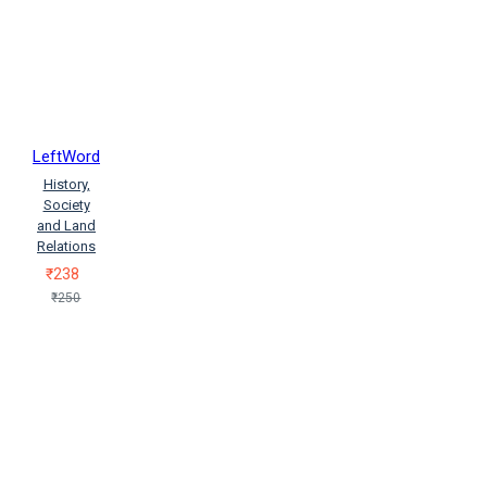
LeftWord
History,
Society
and Land
Relations
₹238
₹250