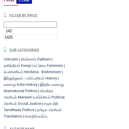
Filter
Clear
FILTER BY PRICE
SUB CATEGORIES
Criticism | விமர்சனம்
Dalitism |
தலித்தியம்
Essay | கட்டுரை
Feminism |
பெண்ணியம்
Hindutva - Brahminism |
இந்துத்துவம் - பார்ப்பனியம்
History |
வரலாறு
India History | இந்திய வரலாறு
International Politics | சர்வதேச
அரசியல்
Marxism | மார்க்சியம்
Politics|
அரசியல்
Social Justice | சமூக நீதி
TamilNadu Politics | தமிழக அரசியல்
Translation | மொழிபெயர்ப்பு