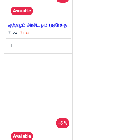
Available
குற்றமும் அரசியலும் (எதிர்க்குரல் -3)
₹124
₹130
-5 %
Available