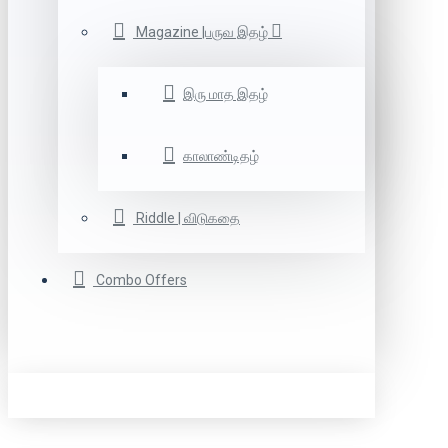
Magazine |பருவ இதழ்
இரு மாத இதழ்
காலாண்டிதழ்
Riddle | விடுகதை
Combo Offers