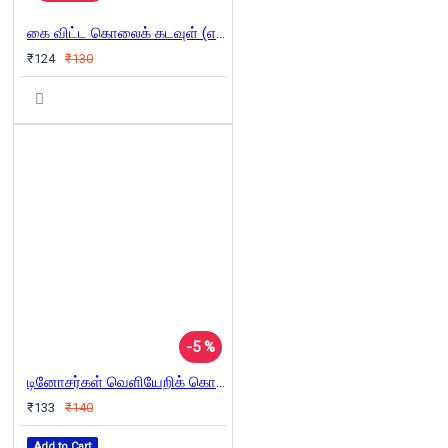
கை விட்ட கொலைக் கடவுள் (எதிர்க்குரல் 4)
₹124
₹130
-5 %
டினோசர்கள் வெளியேறிக் கொண்டிருக்கின்றன
₹133
₹140
Add to Cart