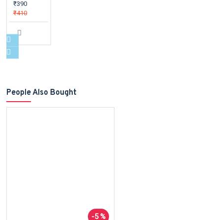
₹390
₹410
People Also Bought
-5 %