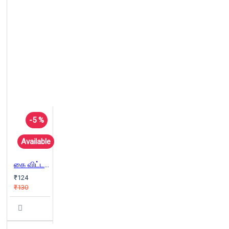
-5 %
Available
கை விட்ட கொலைக் கடவுள் (எதிர்க்குரல் 4)
₹124
₹130