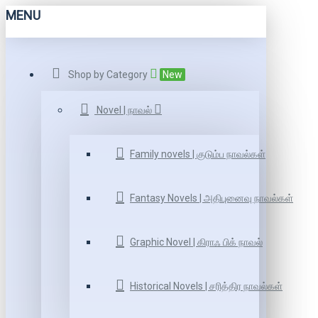
MENU
Shop by Category
New
Novel | நாவல்
Family novels | குடும்ப நாவல்கள்
Fantasy Novels | அதிபுனைவு நாவல்கள்
Graphic Novel | கிராஃ பிக் நாவல்
Historical Novels | சரித்திர நாவல்கள்