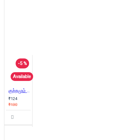
-5 %
Available
குற்றமும் அரசியலும் (எதிர்க்குரல் -3)
₹124
₹130