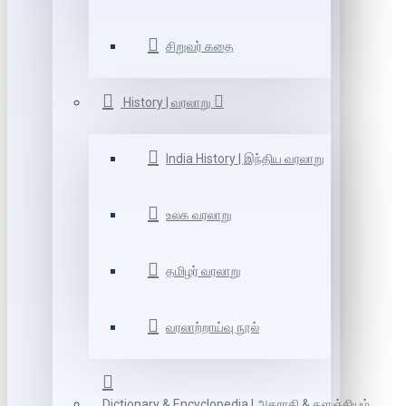
சிறுவர் கதை
History | வரலாறு
India History | இந்திய வரலாறு
உலக வரலாறு
தமிழர் வரலாறு
வரலாற்றாய்வு நூல்
Dictionary & Encyclopedia | அகராதி & களஞ்சியம்