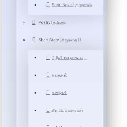
Short Novel | குறுநாவல்
Poetry | கவிதை
Short Story | சிறுகதை
அறிவியல் புனைகதை
கதைகள்
கதைகள்
கிராமியக் கதைகள்