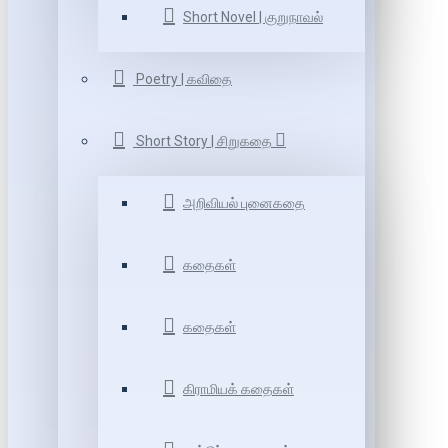
Short Novel | குறுநாவல்
Poetry | கவிதை
Short Story | சிறுகதை
அறிவியல் புனைகதை
கதைகள்
கதைகள்
கிராமியக் கதைகள்