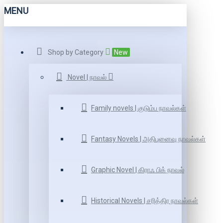
MENU
Shop by Category
New
Novel | நாவல்
Family novels | குடும்ப நாவல்கள்
Fantasy Novels | அதிபுனைவு நாவல்கள்
Graphic Novel | கிராஃ பிக் நாவல்
Historical Novels | சரித்திர நாவல்கள்