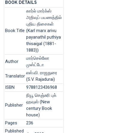
BOOK DETAILS
கார்ல் மார்க்ஸ்
அறிவுப் பயணத்தில்
புதிய திசைகள்
Book Title
(Karl marx arivu
payanathil puthiya
thisaigal (1881-
1883))
மார்செல்லோ
Author
முஸ்ட்டோ
எஸ்.வி. ராஜதுரை
Translator
(S.V. Rajadurai)
ISBN
9788123436968
நியூ செஞ்சுரி புக்
ஹவுஸ் (New
Publisher
century Book
house)
Pages
236
Published