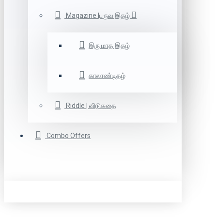
Magazine |பருவ இதழ்
இரு மாத இதழ்
காலாண்டிதழ்
Riddle | விடுகதை
Combo Offers