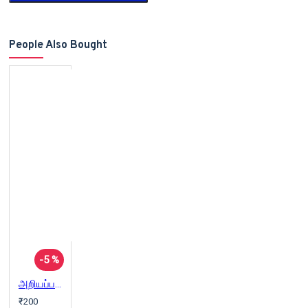
People Also Bought
-5 %
அறியப்படாத கலாச்சாரப் புரட்சி
₹200