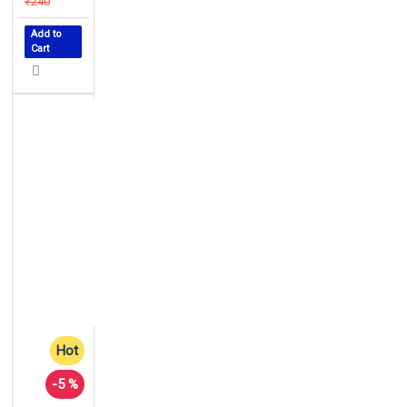
₹240
Add to
Cart
Hot
-5 %