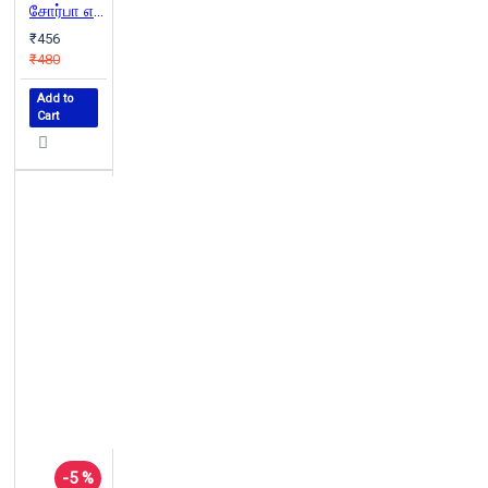
சோர்பா என்ற கிரேக்கன் | Zorba the Greek
₹456
₹480
Add to
Cart
-5 %