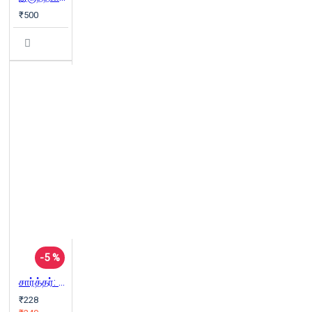
₹500
-5 %
சார்த்தர்: விடுதலையின் பாதைகள் (நியூ செஞ்சுரி புக் ஹவுஸ்)
₹228