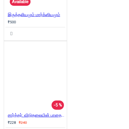
Available
இருத்தலியமும் மார்க்ஸியமும்
₹500
-5 %
சார்த்தர்: விடுதலையின் பாதைகள் (நியூ செஞ்சுரி புக் ஹவுஸ்)
₹228
₹240