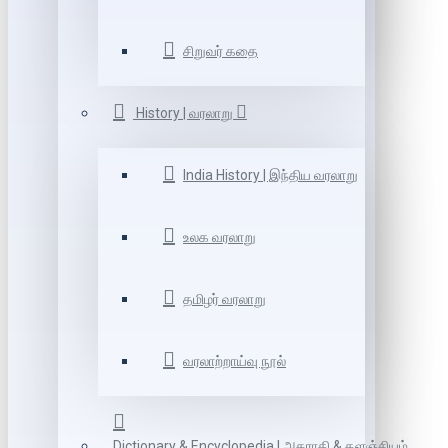
சிறுவர் கதை
History | வரலாறு
India History | இந்திய வரலாறு
உலக வரலாறு
தமிழர் வரலாறு
வரலாற்றாய்வு நூல்
Dictionary & Encyclopedia | அகராதி & களஞ்சியம்