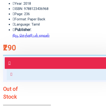
Year: 2018
ISBN: 9788123436968
Page: 236
Format: Paper Back
Language: Tamil
Publisher:
நியூ செஞ்சுரி புக் ஹவுஸ்
₹290
புத்தகம் 3 - 7 நாட்களில் அனுப்பி
வைக்கப்படும்.
+ ₹60 shipping fee* (Free shipping
for orders above ₹1000 within
India)
Out of
Stock