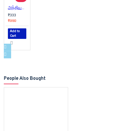
அந்தியமாதல்
₹333
₹350
Add to
Cart
People Also Bought