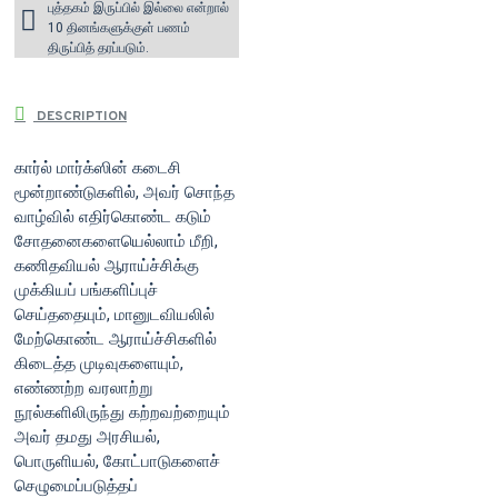
புத்தகம் இருப்பில் இல்லை என்றால்
10 தினங்களுக்குள் பணம்
திருப்பித் தரப்படும்.
DESCRIPTION
கார்ல் மார்க்ஸின் கடைசி
மூன்றாண்டுகளில், அவர் சொந்த
வாழ்வில் எதிர்கொண்ட கடும்
சோதனைகளையெல்லாம் மீறி,
கணிதவியல் ஆராய்ச்சிக்கு
முக்கியப் பங்களிப்புச்
செய்ததையும், மானுடவியலில்
மேற்கொண்ட ஆராய்ச்சிகளில்
கிடைத்த முடிவுகளையும்,
எண்ணற்ற வரலாற்று
நூல்களிலிருந்து கற்றவற்றையும்
அவர் தமது அரசியல்,
பொருளியல், கோட்பாடுகளைச்
செழுமைப்படுத்தப்