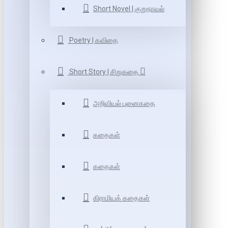
Short Novel | குறுநாவல்
Poetry | கவிதை
Short Story | சிறுகதை
அறிவியல் புனைகதை
கதைகள்
கதைகள்
கிராமியக் கதைகள்