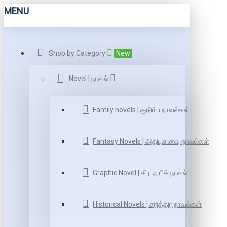
MENU
Shop by Category
New
Novel | நாவல்
Family novels | குடும்ப நாவல்கள்
Fantasy Novels | அதிபுனைவு நாவல்கள்
Graphic Novel | கிராஃ பிக் நாவல்
Historical Novels | சரித்திர நாவல்கள்