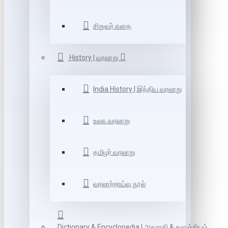
சிறுவர் கதை
History | வரலாறு
India History | இந்திய வரலாறு
உலக வரலாறு
தமிழர் வரலாறு
வரலாற்றாய்வு நூல்
Dictionary & Encyclopedia | அகராதி & களஞ்சியம்