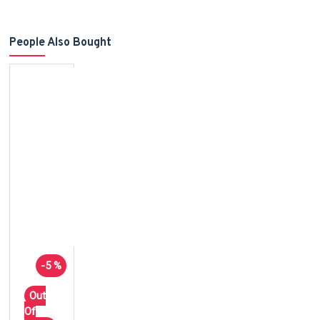
People Also Bought
-5 %
Out
Of