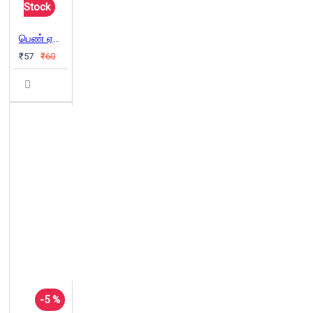
Stock
பெண் ஏன் அடிமையானாள்?
₹57
₹60
-5 %