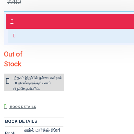
₹200
புத்தகம் 3 - 7 நாட்களில் அனுப்பி
வைக்கப்படும்.
+ ₹60 shipping fee* (Free shipping
for orders above ₹1000 within
India)
Out of
Stock
புத்தகம் இருப்பில் இல்லை என்றால்
10 தினங்களுக்குள் பணம்
திருப்பித் தரப்படும்.
BOOK DETAILS
BOOK DETAILS
கார்ல் மார்க்ஸ் (Karl
Book