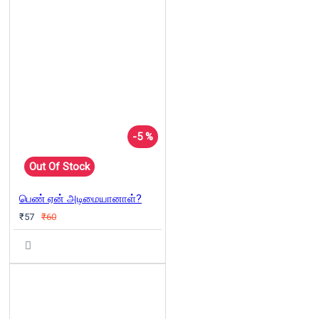
-5 %
Out Of Stock
பெண் ஏன் அடிமையானாள்?
₹57
₹60