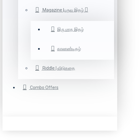
Magazine |பருவ இதழ்
இரு மாத இதழ்
காலாண்டிதழ்
Riddle | விடுகதை
Combo Offers