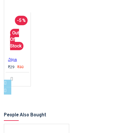
-5 %
Out
Of
Stock
அரசு
₹29
₹30
People Also Bought