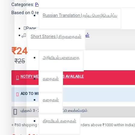
Categories:
Politics| அரசியல்
Based on 0 reviews.
-
Write a review
Russian Translation | ரஷ்ய மொழிபெயர்ப்பு
Page: 32
Publisher:
பூவுலகின் நண்பர்கள்
Short Stories | சிறுகதைகள்
₹24
அறிவியல் புனைகதை
₹25
NOTIFY ME WHEN BOOK IS AVAILABLE
கதைகள்
ADD TO WISH LIST
கதைகள்
புத்தகம் 3 - 7 நாட்களில் அனுப்பி வைக்கப்படும்.
கிராமியக் கதைகள்
+ ₹60 shipping fee* (Free shipping for orders above ₹1000 within India)