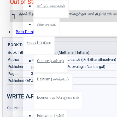
Out of Stock
நாட்டுப்புறகதைகள்
புத்தகம் இருப்பில் இல்லை என்றால் 10 தினங்களுக்குள் பணம் திருப்பித் தரப்படும
நீள்கதைகள்
Book Details
Reviews
Essay | கட்டுரை
BOOK DETAILS
Book Title
மீத்தேன் திட்டம் (Methane Thittam)
Author
மருத்துவர் இரா.பாரதிசெல்வன் (Dr.R.Bharathiselvan)
Culture | பண்பாடு
Publisher
பூவுலகின் நண்பர்கள் (Poovulagin Nanbargal)
Pages
32
Dalitism | தலித்தியம்
Published On
Jan 2014
WRITE A REVIEW
Economics | பொருளாதாரம்
Your Name
Education | கல்வி