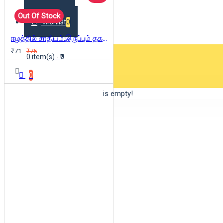
Out Of Stock
Wishlist
0
ஈழத்தில் சாதியம்:இருப்பும் தகர்ப்பும்
₹71
₹75
0 item(s) - ₹0
0
Your shopping cart is empty!