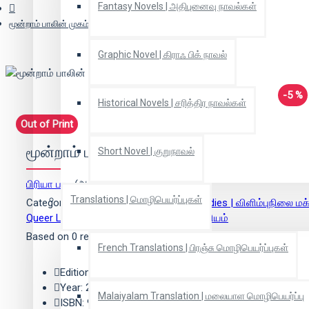
Fantasy Novels | அதிபுனைவு நாவல்கள்
மூன்றாம் பாலின் முகம்
Graphic Novel | கிராஃ பிக் நாவல்
-5 %
Historical Novels | சரித்திர நாவல்கள்
Out of Print
மூன்றாம் பாலின் முகம்
Short Novel | குறுநாவல்
பிரியா பாபு
(ஆசிரியர்)
Translations | மொழிபெயர்ப்புகள்
Categories:
Novel | நாவல்
,
Subaltern Studies | விளிம்புநிலை மக
Queer Literature | பால்புதுமையினர் இலக்கியம்
Based on 0 reviews.
-
Write a review
French Translations | பிரஞ்சு மொழிபெயர்ப்புகள்
Edition: 2
Year: 2014
Malaiyalam Translation | மலையாள மொழிபெயர்ப்பு
ISBN: 9788190745321