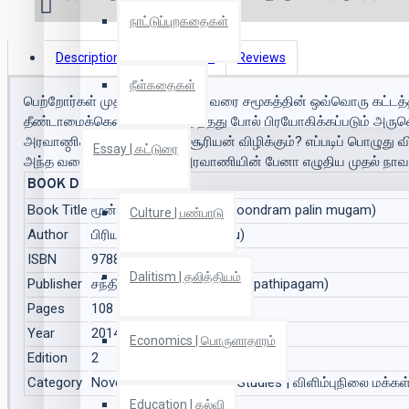
நாட்டுப்புறகதைகள்
Description
Book Details
Reviews
நீள்கதைகள்
பெற்றோர்கள் முதல் இடஒதுக்கீடு வரை சமூகத்தின் ஒவ்வொரு கட்டத்திலு
தீண்டாமைக்கென்றே பிறப்பெடுத்தது போல் பிரயோகிக்கப்படும் அருவெ
அரவாணிகளுடையது. எந்தச் சூரியன் விழிக்கும்? எப்படிப் பொழுது வ
Essay | கட்டுரை
அந்த வகையில் தமிழில் ஓர் அரவாணியின் பேனா எழுதிய முதல் நாவல
BOOK DETAILS
Book Title
மூன்றாம் பாலின் முகம் (Moondram palin mugam)
Culture | பண்பாடு
Author
பிரியா பாபு (Piriyaa Paapu)
ISBN
9788190745321
Dalitism | தலித்தியம்
Publisher
சந்தியா பதிப்பகம் (santhiya pathipagam)
Pages
108
Year
2014
Economics | பொருளாதாரம்
Edition
2
Category
Novel | நாவல், Subaltern Studies | விளிம்புநிலை மக்கள
Education | கல்வி