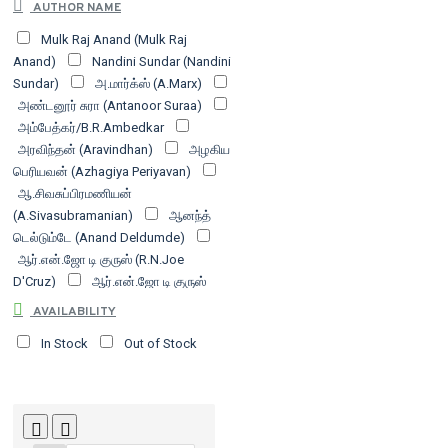
AUTHOR NAME
பதிப்பகம்
புலம் வெளியீடு
பூவுலகின்
Mulk Raj Anand (Mulk Raj
நண்பர்கள்
மணற்கேணி பதிப்பகம்
Anand)
Nandini Sundar (Nandini
மேன்மை வெளியீடு
யாவரும் பப்ளிஷர்ஸ்
Sundar)
அ.மார்க்ஸ் (A.Marx)
வடலி வெளியீடு
வம்சி பதிப்பகம்
விடியல்
அண்டனூர் சுரா (Antanoor Suraa)
பதிப்பகம்
அம்பேத்கர்/B.R.Ambedkar
அரவிந்தன் (Aravindhan)
அழகிய
பெரியவன் (Azhagiya Periyavan)
ஆ.சிவசுப்பிரமணியன்
(A.Sivasubramanian)
ஆனந்த்
டெல்டும்டே (Anand Deldumde)
ஆர்.என்.ஜோ டி குருஸ் (R.N.Joe
D'Cruz)
ஆர்.என்.ஜோ டி குருஸ்
(R.N.Joe D'Cruz), ஜோ டி குரூஸ் (Joe D
AVAILABILITY
Crus)
இரா.வினோத் (R.Vinoth)
In Stock
Out of Stock
எரிக் ஹோப்ஸ்பாம் (Eric
Hopesbam)
எஸ்.விஸ்வநாதன்
கண்மணி குணசேகரன் (Kanmani
Kunasekaran)
கிறிஸ்டோபர்
ஆன்றணி (Kiristopar Aandrani)