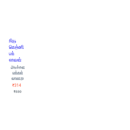
நியூ
செஞ்சுரி
புக்
ஹவுஸ்
அடித்தள
மக்கள்
வரலாறு
₹314
₹330