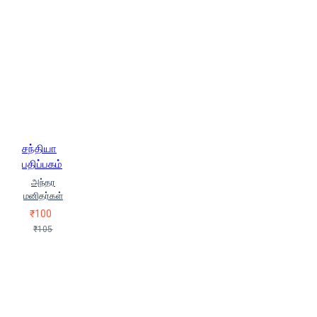
சந்தியா
பதிப்பகம்
அந்தர
மனிதர்கள்
₹100
₹105