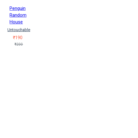
Penguin
Random
House
Untouchable
₹190
₹200