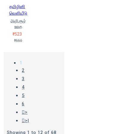
தமிழினி
வெளியீடு
ஆழி சூழ்
உலகு
₹523
₹550
1
2
3
4
5
6
>
>|
Showing 1 to 12 of 68