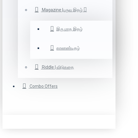
Magazine |பருவ இதழ்
இரு மாத இதழ்
காலாண்டிதழ்
Riddle | விடுகதை
Combo Offers