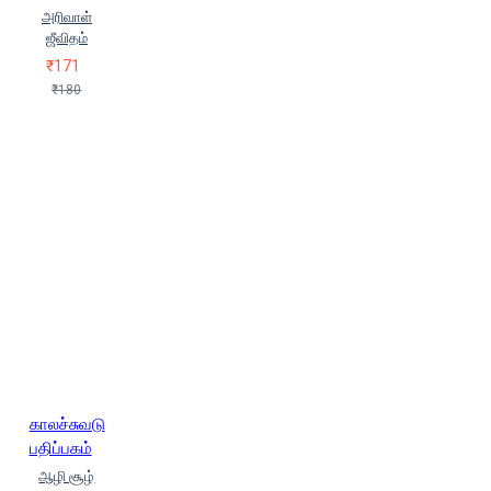
அரிவாள்
ஜீவிதம்
₹171
₹180
காலச்சுவடு
பதிப்பகம்
ஆழி சூழ்