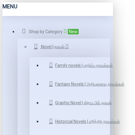
MENU
Shop by Category
New
Novel | நாவல்
Family novels | குடும்ப நாவல்கள்
Fantasy Novels | அதிபுனைவு நாவல்கள்
Graphic Novel | கிராஃ பிக் நாவல்
Historical Novels | சரித்திர நாவல்கள்