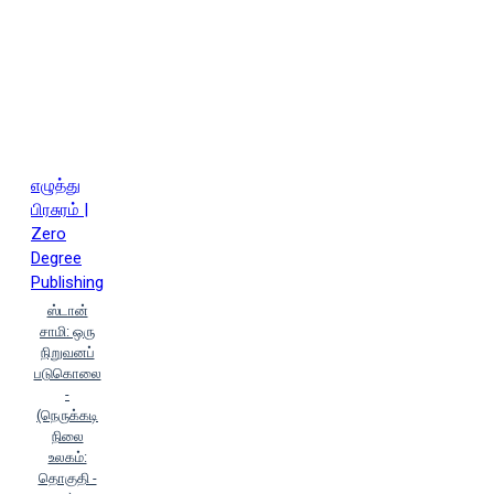
குழந்தைவேல் (Vimal Kuzhandhaivel)
வில்சன் ஐசக் (Wilson Issac)
வெ.நீலகண்டன் (Ve.Neelakantan)
வெங்கடகிருஷ்ணன் ஶ்ரீராம்
(Venkatakrishna Sriram)
ஸர்மிளா
ஸெய்யித் (Sharmila Seyyid)
ஹார்ப்பர் லீ (Harper Lee)
எழுத்து
பிரசுரம் |
Zero
Degree
Publishing
ஸ்டான்
சாமி: ஒரு
நிறுவனப்
படுகொலை
-
(நெருக்கடி
நிலை
உலகம்:
தொகுதி -