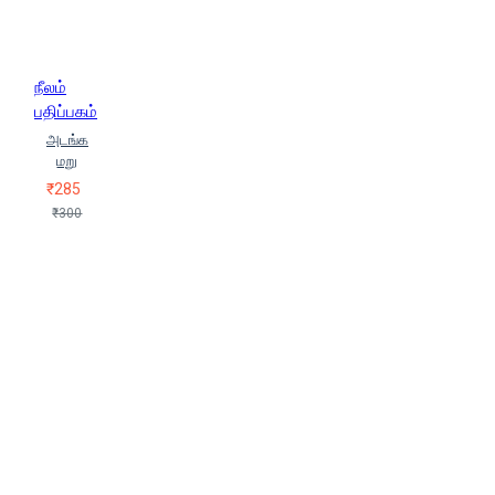
நீலம்
பதிப்பகம்
அடங்க
மறு
₹285
₹300