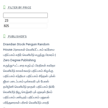
FILTER BY PRICE
PUBLISHER'S
Dravidian Stock
Penguin Random
House
அலைகள் வெளியீட்டகம்
உயிர்மை
பதிப்பகம்
எதிர் வெளியீடு
எழுத்து பிரசுரம் |
Zero Degree Publishing
கருத்து=பட்டறை
கருப்புப் பிரதிகள்
கவிதா
வெளியீடு
காலச்சுவடு பதிப்பகம்
கிழக்கு
பதிப்பகம்
சந்தியா பதிப்பகம்
சிந்தன் புக்ஸ்
ஜீவா படைப்பகம்
டிஸ்கவரி புக் பேலஸ்
தமிழினி வெளியீடு
நாதன் பதிப்பகம்
நிமிர்
வெளியீடு
நியூ செஞ்சுரி புக் ஹவுஸ்
நீலம்
பதிப்பகம்
பண்டிதர் பதிப்பகம்
பனுவல்
பரிந்துரைகள்
பரிசல் வெளியீடு
பாரதி
புத்தகாலயம்
பாலாஜி இன்டர்நேஷனல்