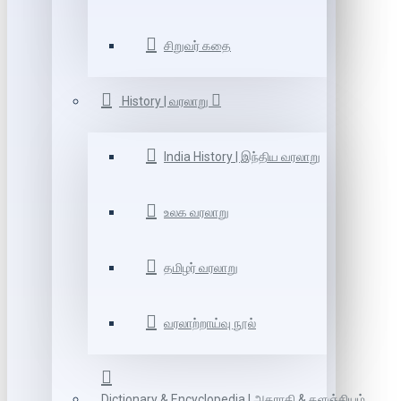
சிறுவர் கதை
History | வரலாறு
India History | இந்திய வரலாறு
உலக வரலாறு
தமிழர் வரலாறு
வரலாற்றாய்வு நூல்
Dictionary & Encyclopedia | அகராதி & களஞ்சியம்