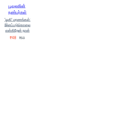
பூவுலகின்
நண்பர்கள்
'ஓகி' மரணங்கள்:
இனப்படுகொலை
என்கிறேன் நான்
₹48
₹50