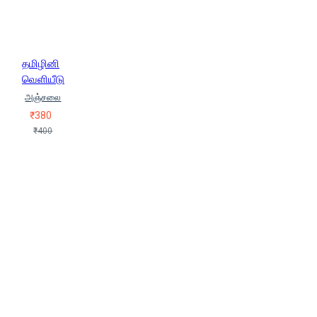
தமிழினி
வெளியீடு
அஞ்சலை
₹380
₹400