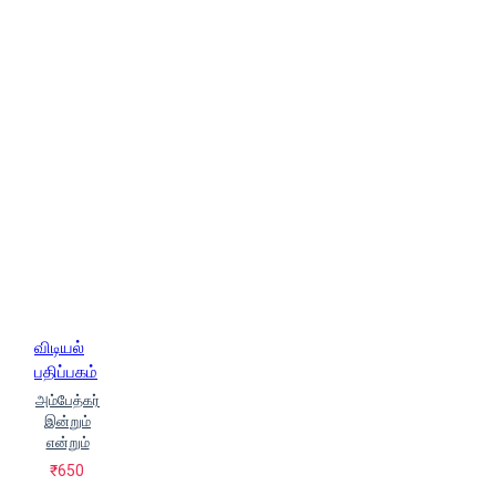
விடியல்
பதிப்பகம்
அம்பேத்கர்
இன்றும்
என்றும்
₹650