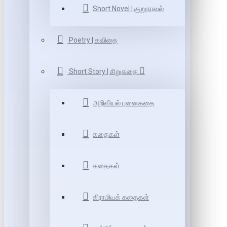
Short Novel | குறுநாவல்
Poetry | கவிதை
Short Story | சிறுகதை
அறிவியல் புனைகதை
கதைகள்
கதைகள்
கிராமியக் கதைகள்