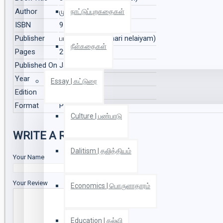
Author
மு வரதராசன்
நாட்டுப்புறகதைகள்
ISBN
9788193455272
Publisher
பாரி நிலையம் (Paari nelaiyam)
நீள்கதைகள்
Pages
296
Published On
Jan 1947
Year
1947
Essay | கட்டுரை
Edition
2
Format
Paper Back
Culture | பண்பாடு
WRITE A REVIEW
Dalitism | தலித்தியம்
Your Name
Your Review
Economics | பொருளாதாரம்
Education | கல்வி