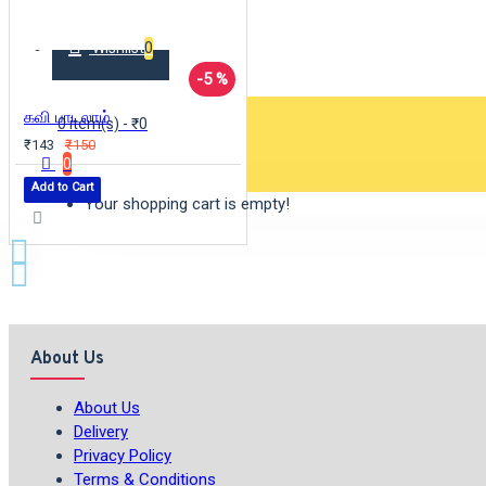
Wishlist
0
-5 %
கவி பாடலாம்
0 item(s) - ₹0
₹143
₹150
0
Add to Cart
Your shopping cart is empty!
About Us
About Us
Delivery
Privacy Policy
Terms & Conditions