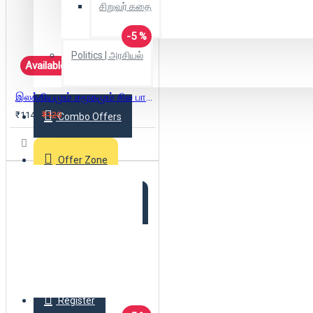
சிறுவர் கதை
-5 %
Politics | அரசியல்
Available
இலக்கியமும் சமூகமும் சில பார்வைகள்
₹114
₹120
Combo Offers
Offer Zone
2025 New Arrivals
Login
Register