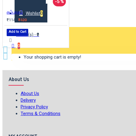
-5 %
கம்பரசம்
Wishlist
0
₹114
₹120
Add to Cart
0 item(s) - ₹0
0
Your shopping cart is empty!
About Us
About Us
Delivery
Privacy Policy
Terms & Conditions