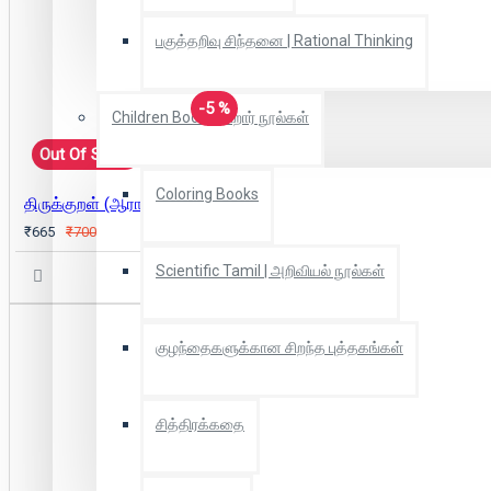
பகுத்தறிவு சிந்தனை | Rational Thinking
-5 %
Children Books| சிறார் நூல்கள்
Out Of Stock
Coloring Books
திருக்குறள் (ஆராய்ச்சிப் பதிப்பு)
₹665
₹700
Scientific Tamil | அறிவியல் நூல்கள்
குழந்தைகளுக்கான சிறந்த புத்தகங்கள்
சித்திரக்கதை