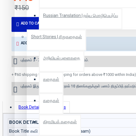
₹150
Russian Translation | ரஷ்ய மொழிபெயர்ப்பு
ADD TO CART
Short Stories | சிறுகதைகள்
ADD TO WISH LIST
அறிவியல் புனைகதை
புத்தகம் 3 - 7 நாட்களில் அனுப்பி வைக்கப்படும்.
+ ₹60 shipping fee* (Free shipping for orders above ₹1000 within India)
கதைகள்
புத்தகம் இருப்பில் இல்லை என்றால் 10 தினங்களுக்குள் பணம் திருப்பித் தரப்படும
கதைகள்
Book Details
Reviews
கிராமியக் கதைகள்
BOOK DETAILS
Book Title
கவி பாடலாம் (Kavi Paadalaam)