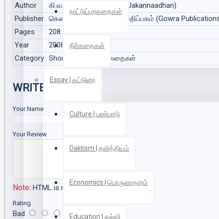
Author
கி.வா.ஜகந்நாதன் (Ki.Vaa.Jakannaadhan)
நாட்டுப்புறகதைகள்
Publisher
கௌரா பதிப்பகம்/சாரதா பதிப்பகம் (Gowra Publication
Pages
208
Year
2008
நீள்கதைகள்
Category
Short Stories | சிறுகதைகள்
Essay | கட்டுரை
WRITE A REVIEW
Your Name
Culture | பண்பாடு
Your Review
Dalitism | தலித்தியம்
Economics | பொருளாதாரம்
Note:
HTML is not translated!
Rating
Bad
Good
Education | கல்வி