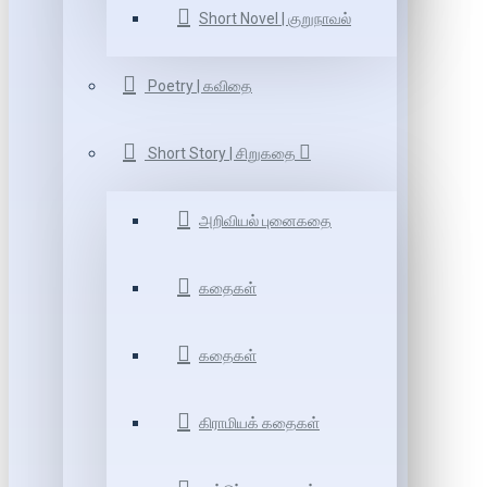
Short Novel | குறுநாவல்
Poetry | கவிதை
Short Story | சிறுகதை
அறிவியல் புனைகதை
கதைகள்
கதைகள்
கிராமியக் கதைகள்