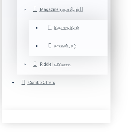
Magazine |பருவ இதழ்
இரு மாத இதழ்
காலாண்டிதழ்
Riddle | விடுகதை
Combo Offers