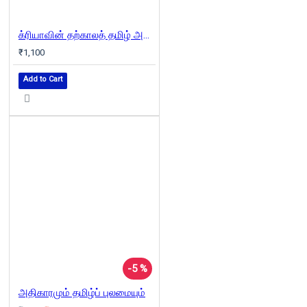
க்ரியாவின் தற்காலத் தமிழ் அகராதி
₹1,100
Add to Cart
-5 %
அதிகாரமும் தமிழ்ப் புலமையும்