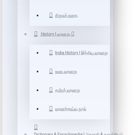
சிறுவர் கதை
History | வரலாறு
India History | இந்திய வரலாறு
உலக வரலாறு
தமிழர் வரலாறு
வரலாற்றாய்வு நூல்
Dictionary & Encyclopedia | அகராதி & களஞ்சியம்