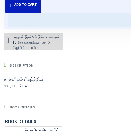
ADD TO CART
வைக்கப்படும்.
+ ₹60 shipping fee* (Free shipping
for orders above ₹1000 within
India)
புத்தகம் இருப்பில் இல்லை என்றால்
10 தினங்களுக்குள் பணம்
திருப்பித் தரப்படும்.
DESCRIPTION
காலனியம் நிகழ்த்திய
உரையாடல்கள்
BOOK DETAILS
BOOK DETAILS
மொழியாகிய தமிழ்