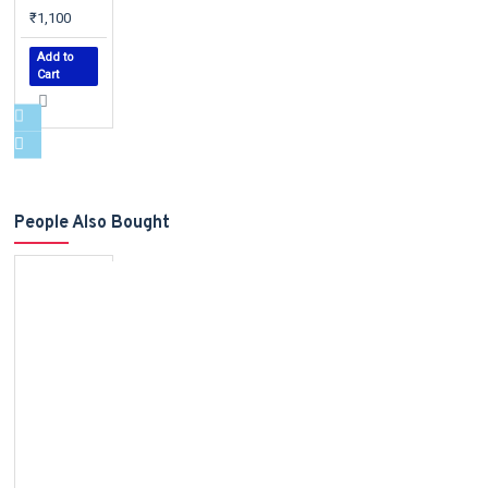
₹1,100
Add to
Cart
People Also Bought