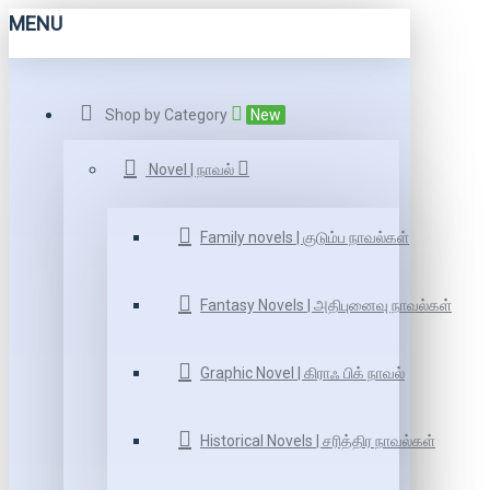
MENU
Shop by Category
New
Novel | நாவல்
Family novels | குடும்ப நாவல்கள்
Fantasy Novels | அதிபுனைவு நாவல்கள்
Graphic Novel | கிராஃ பிக் நாவல்
Historical Novels | சரித்திர நாவல்கள்