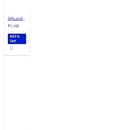
க்ரியாவின் தற்காலத் தமிழ் அகராதி
₹1,100
Add to
Cart