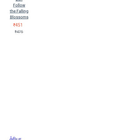
Follow
the Falling
Blossoms
₹451
₹475
க்ரியா