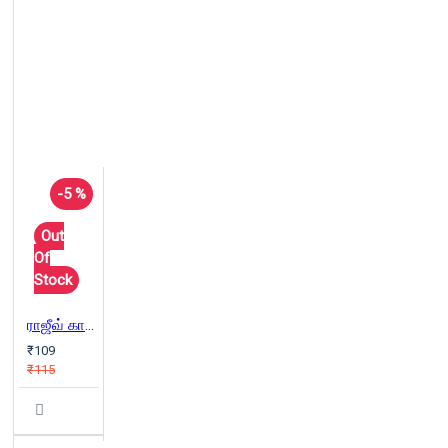
-5 %
Out
Of
Stock
ராஜீவ் காந்தி கொலை
₹109
₹115