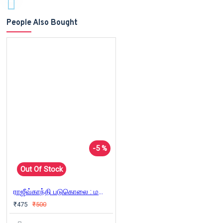
People Also Bought
-5 %
Out Of Stock
ராஜீவ்காந்தி படுகொலை : மறைக்கப்பட்ட உண்மைகளும் பிரியங்கா நளினி சந்திப்பும்
₹475
₹500