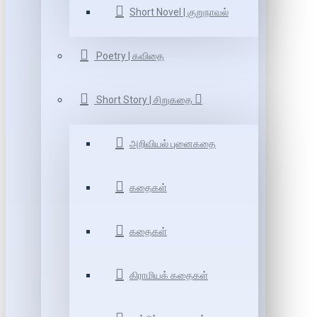
Short Novel | குறுநாவல்
Poetry | கவிதை
Short Story | சிறுகதை
அறிவியல் புனைகதை
கதைகள்
கதைகள்
கிராமியக் கதைகள்