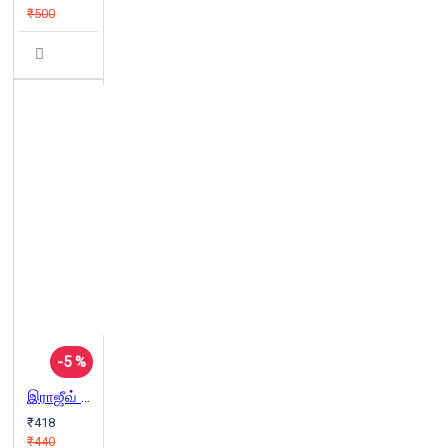
₹500
-5 %
இராஜீவ் கொலை - டாப் சீக்ரெட்
₹418
₹440