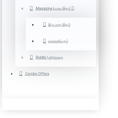
Magazine |பருவ இதழ்
இரு மாத இதழ்
காலாண்டிதழ்
Riddle | விடுகதை
Combo Offers