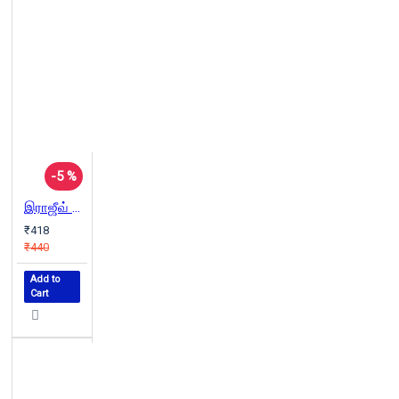
-5 %
இராஜீவ் கொலை - டாப் சீக்ரெட்
₹418
₹440
Add to
Cart