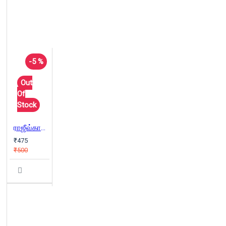
-5 %
Out
Of
Stock
ராஜீவ்காந்தி படுகொலை : மறைக்கப்பட்ட உண்மைகளும் பிரியங்கா நளினி சந்திப்பும்
₹475
₹500