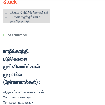
Stock
புத்தகம் இருப்பில் இல்லை என்றால்
10 தினங்களுக்குள் பணம்
திருப்பித் தரப்படும்.
DESCRIPTION
ராஜீவ்காந்தி
படுகொலை :
முள்ளிவாய்க்கால்
முடிவல்ல
(நேர்காணல்கள்) :
திருவண்ணாமலை மாவட்டம்
வேட்டவலம் ஊரைச்
சேர்ந்தவர்.பாவாடை-