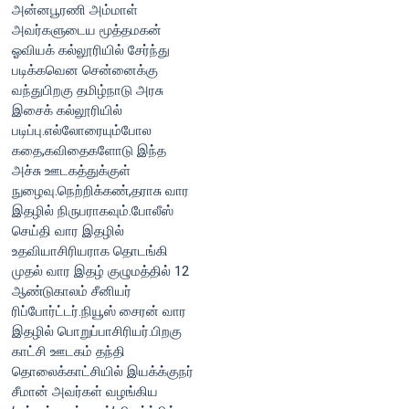
அன்னபூரணி அம்மாள்
அவர்களுடைய மூத்தமகன்
ஓவியக் கல்லூரியில் சேர்ந்து
படிக்கவென சென்னைக்கு
வந்துபிறகு தமிழ்நாடு அரசு
இசைக் கல்லூரியில்
படிப்பு.எல்லோரையும்போல
கதை,கவிதைகளோடு இந்த
அச்சு ஊடகத்துக்குள்
நுழைவு.நெற்றிக்கண்,தராசு வார
இதழில் நிருபராகவும்.போலீஸ்
செய்தி வார இதழில்
உதவியாசிரியராக தொடங்கி
முதல் வார இதழ் குழுமத்தில் 12
ஆண்டுகாலம் சீனியர்
ரிப்போர்ட்டர்.நியூஸ் சைரன் வார
இதழில் பொறுப்பாசிரியர்.பிறகு
காட்சி ஊடகம் தந்தி
தொலைக்காட்சியில் இயக்க்குநர்
சீமான் அவர்கள் வழங்கிய