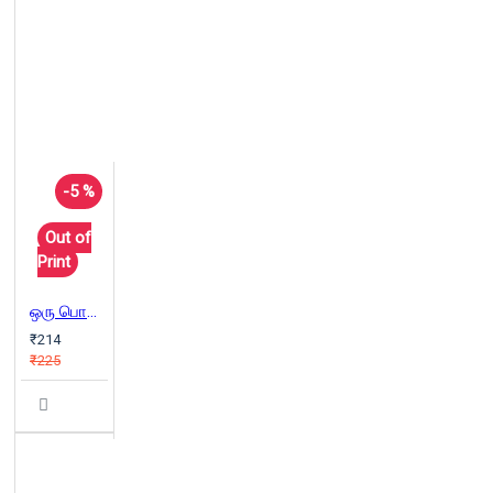
-5 %
Out of
Print
ஒரு பொருளாதார அடியாளின் வாக்குமூலம்
₹214
₹225