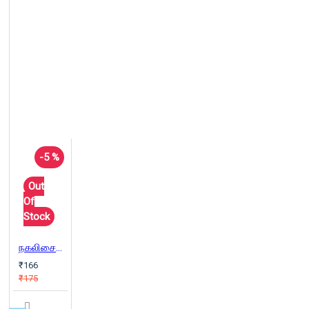
-5 %
Out
Of
Stock
நகலிசைக் கலைஞன்
₹166
₹175