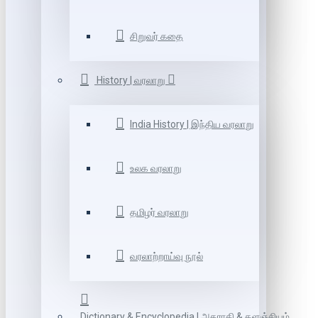
சிறுவர் கதை
History | வரலாறு
India History | இந்திய வரலாறு
உலக வரலாறு
தமிழர் வரலாறு
வரலாற்றாய்வு நூல்
Dictionary & Encyclopedia | அகராதி & களஞ்சியம்