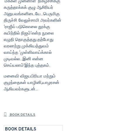
‘மக்கள் முன்னாள்’ நிகழ்ச்சிக்கு
கருத்தாக்கக் குழு ஆசிரியர்
அனுபவங்களிடையே...பெருமிகு
திருச்சி வேலுச்சாமி அவர்களின்
‘ராஜீவ் படுகொலை தூக்கு
கயிற்றில் நிஜம்’என்ற நூலை
எழுதி தொகுத்தது.தற்போது
வரலாற்று முக்கியத்துவம்
வாய்ந்த ‘முள்ளிவாய்க்கால்
முடிவல்ல...இனி என்ன
செய்யலாம்’இந்த புத்தகம்.
மனைவி விஜயபிரியா மற்றும்
குழந்தைகள் யாழினி,யாழரசன்
ஆகியவர்களுடன்...
BOOK DETAILS
BOOK DETAILS