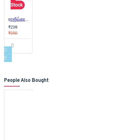
Stock
ராஜீவ்காந்தி படுகொலை : தூக்குக் கயிற்றில் நிஜம்
₹238
₹250
People Also Bought