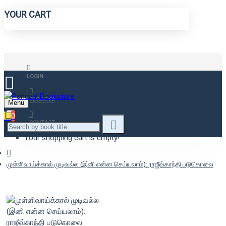
YOUR CART
LOGIN
REGISTER
Menu
0
CONTACT
Your shopping cart is empty!
முள்ளிவாய்க்கால் முடிவல்ல (இனி என்ன செய்யலாம்): ராஜீவ்காந்தி படுகொலை