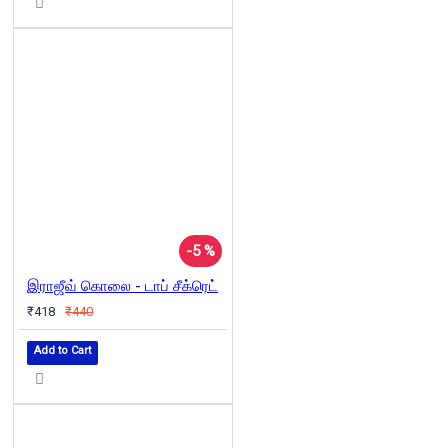
-5 %
இராஜீவ் கொலை - டாப் சீக்ரெட்
₹418
₹440
Add to Cart