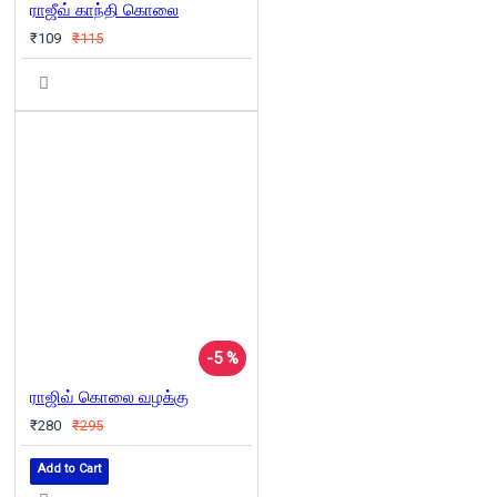
ராஜீவ் காந்தி கொலை
₹109
₹115
-5 %
ராஜிவ் கொலை வழக்கு
₹280
₹295
Add to Cart