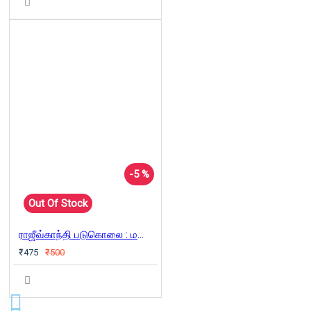
-5 %
Out Of Stock
ராஜீவ்காந்தி படுகொலை : மறைக்கப்பட்ட உண்மைகளும் பிரியங்கா நளினி சந்திப்பும்
₹475
₹500