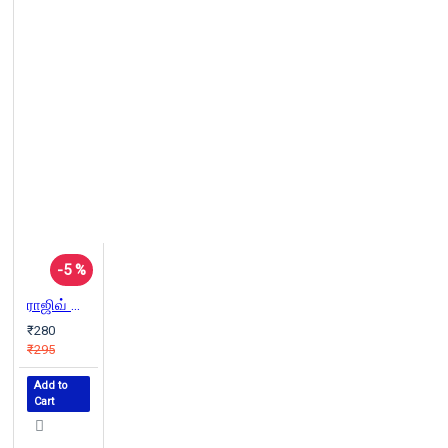
-5 %
ராஜிவ் கொலை வழக்கு
₹280
₹295
Add to
Cart