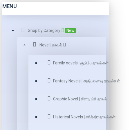
MENU
Shop by Category
New
Novel | நாவல்
Family novels | குடும்ப நாவல்கள்
Fantasy Novels | அதிபுனைவு நாவல்கள்
Graphic Novel | கிராஃ பிக் நாவல்
Historical Novels | சரித்திர நாவல்கள்