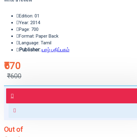
Write a review
Edition: 01
Year: 2014
Page: 700
Format: Paper Back
Language: Tamil
Publisher:
யாழ் பதிப்பகம்
₹570
₹600
புத்தகம் 3 - 7 நாட்களில் அனுப்பி
வைக்கப்படும்.
+ ₹60 shipping fee* (Free shipping
for orders above ₹1000 within
India)
Out of