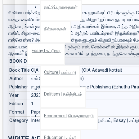
நாட்டுப்புறகதைகள்
சினிமா பார்க்கிற எல்லாருக்கும், குறிப்பாக ஹாலிவுட் பிரியர்களுக்
கதைகளையெல்லாம் விடச் சுவையானது, விறுவிறுப்பானது, பரபரப்ப
அதிகாரங்கள் உண்டு, என்னென்ன அதிகாரங்கள் இல்லை, அந்த அதி
நீள்கதைகள்
எனில், சிஐஏ-வைக் கட்டுப்படுத்தும் ஆற்றல் யாரிடம்தான் இருக்கி
என்னென்ன? அனைத்தையும் சான்றுகளுடனும் விறுவிறுப்பாகவும் பே
சுவையான நூல்களாக எழுதியிருக்கும் என். சொக்கனின் இந்தச் சூப்
Essay | கட்டுரை
ஆனால், இவை அனைத்தும் உண்மையில் நடந்தவை, நடந்துகொண்டிருக்க
BOOK DETAILS
Book Title
CIA (அடாவடிக் கோட்டை) (CIA Adavadi kottai)
Culture | பண்பாடு
Author
என்.சொக்கன் (N.Chokkan)
Publisher
எழுத்து பிரசுரம் | Zero Degree Publishing (Ezhuthu Pi
Dalitism | தலித்தியம்
Year
2023
Edition
1
Format
Paper Back
Economics | பொருளாதாரம்
Category
International Politics | சர்வதேச அரசியல், Essay | கட்
Education | கல்வி