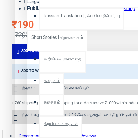
Language: Tamil
Publisher:
எழுத்து பிரசுரம் | Zero Degree Publishing
Russian Translation | ரஷ்ய மொழிபெயர்ப்பு
₹190
₹200
Short Stories | சிறுகதைகள்
ADD TO CART
அறிவியல் புனைகதை
ADD TO WISH LIST
கதைகள்
புத்தகம் 3 - 7 நாட்களில் அனுப்பி வைக்கப்படும்.
கதைகள்
+ ₹60 shipping fee* (Free shipping for orders above ₹1000 within India)
புத்தகம் இருப்பில் இல்லை என்றால் 10 தினங்களுக்குள் பணம் திருப்பித் தரப்படும
கிராமியக் கதைகள்
Description
Book Details
Reviews