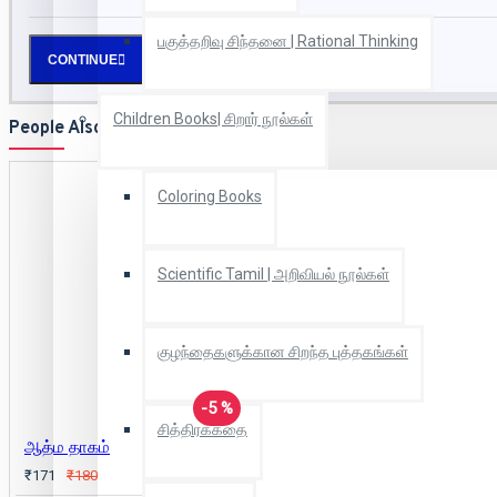
பகுத்தறிவு சிந்தனை | Rational Thinking
CONTINUE
Children Books| சிறார் நூல்கள்
People Also Bought
Coloring Books
Scientific Tamil | அறிவியல் நூல்கள்
குழந்தைகளுக்கான சிறந்த புத்தகங்கள்
-5 %
சித்திரக்கதை
ஆத்ம தாகம்
₹171
₹180