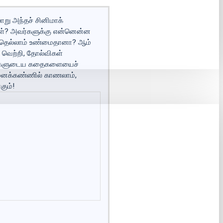
லாறு அந்தச் சினிமாக்
கள்? அவர்களுக்கு என்னென்ன
 அதெல்லாம் உண்மைதானா? ஆம்
 வெற்றி, தோல்விகள்
ைப்புகளுடைய கதைகளையைச்
் மனக்கண்ணில் காணலாம்,
ும்!