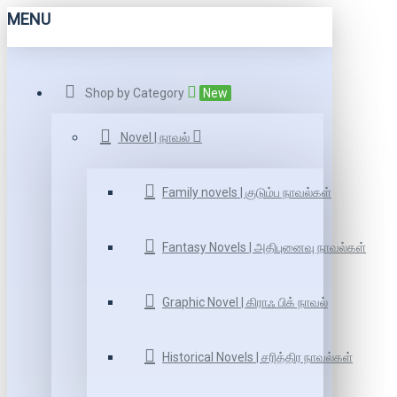
MENU
Shop by Category
New
Novel | நாவல்
Family novels | குடும்ப நாவல்கள்
Fantasy Novels | அதிபுனைவு நாவல்கள்
Graphic Novel | கிராஃ பிக் நாவல்
Historical Novels | சரித்திர நாவல்கள்