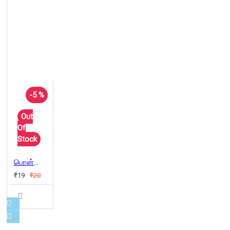
-5 %
Out
Of
Stock
பொன்மொழிகள்
₹19
₹20