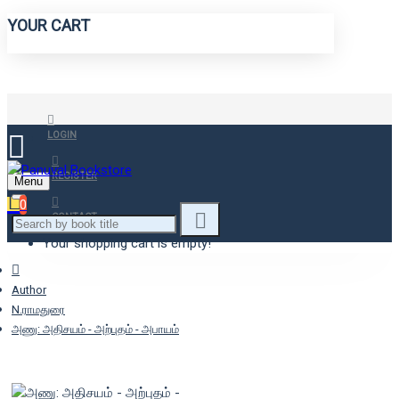
YOUR CART
LOGIN
REGISTER
Menu
0
CONTACT
Your shopping cart is empty!
Author
N.ராமதுரை
அணு: அதிசயம் - அற்புதம் - அபாயம்