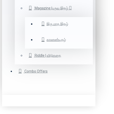
Magazine |பருவ இதழ்
இரு மாத இதழ்
காலாண்டிதழ்
Riddle | விடுகதை
Combo Offers