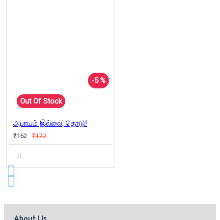
-5 %
Out Of Stock
அபாயம் இல்லை, தொடு!
₹162
₹170
About Us