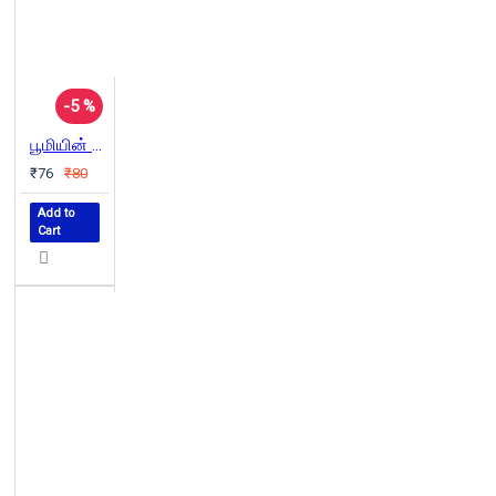
-5 %
பூமியின் கதை
₹76
₹80
Add to
Cart