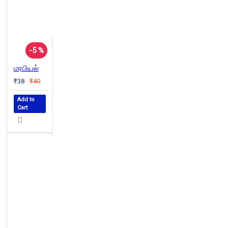
-5 %
மரபியல்
₹38
₹40
Add to
Cart