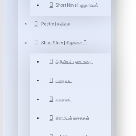
Short Novel | குறுநாவல்
Poetry | கவிதை
Short Story | சிறுகதை
அறிவியல் புனைகதை
கதைகள்
கதைகள்
கிராமியக் கதைகள்