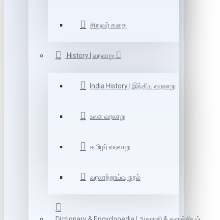
சிறுவர் கதை
History | வரலாறு
India History | இந்திய வரலாறு
உலக வரலாறு
தமிழர் வரலாறு
வரலாற்றாய்வு நூல்
Dictionary & Encyclopedia | அகராதி & களஞ்சியம்