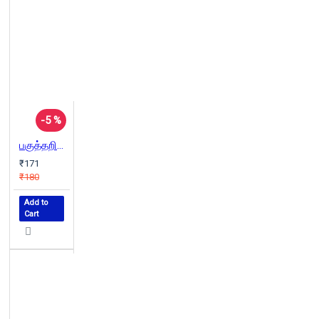
-5 %
பகுத்தறிவின் சிகரம் பெரியார் ஈ.வெ.ரா
₹171
₹180
Add to
Cart