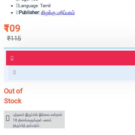
Language: Tamil
Publisher:
கிழக்கு பதிப்பகம்
₹109
₹115
புத்தகம் 3 - 7 நாட்களில் அனுப்பி
வைக்கப்படும்.
+ ₹60 shipping fee* (Free shipping
for orders above ₹1000 within
India)
Out of
Stock
புத்தகம் இருப்பில் இல்லை என்றால்
10 தினங்களுக்குள் பணம்
திருப்பித் தரப்படும்.