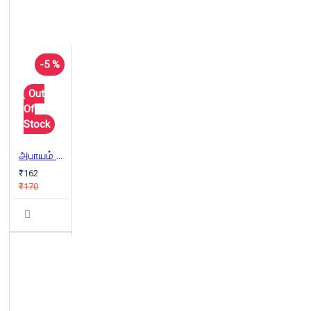
-5 %
Out
Of
Stock
அபாயம் இல்லை, தொடு!
₹162
₹170