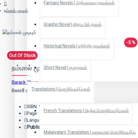
Fantasy Novels | அதிபுனைவு நாவல்கள்
நம்மால் முடியும்
Graphic Novel | கிராஃ பிக் நாவல்
-5 %
Historical Novels | சரித்திர நாவல்கள்
Out Of Stock
நம்மால் முடியும்
Short Novel | குறுநாவல்
Barack Obama
(ஆசிரியர்)
Translations | மொழிபெயர்ப்புகள்
Based on 0 reviews.
-
Write a review
ISBN: 9788184934663
French Translations | பிரஞ்சு மொழிபெயர்ப்புகள்
Page: 456
Language: Tamil
Publisher:
கிழக்கு பதிப்பகம்
Malaiyalam Translation | மலையாள மொழிபெயர்ப்பு