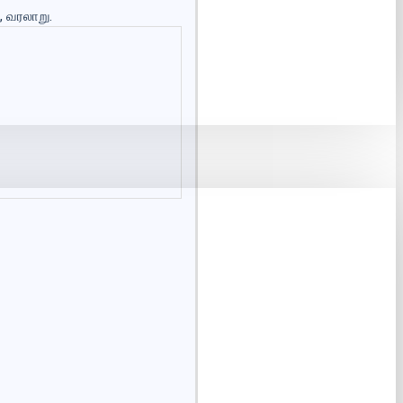
, வரலாறு.