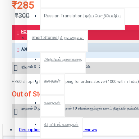
₹285
₹300
Russian Translation | ரஷ்ய மொழிபெயர்ப்பு
NOTIFY ME WHEN BOOK IS AVAILABLE
Short Stories | சிறுகதைகள்
ADD TO WISH LIST
அறிவியல் புனைகதை
புத்தகம் 3 - 7 நாட்களில் அனுப்பி வைக்கப்படும்.
கதைகள்
+ ₹60 shipping fee* (Free shipping for orders above ₹1000 within India)
Out of Stock
கதைகள்
புத்தகம் இருப்பில் இல்லை என்றால் 10 தினங்களுக்குள் பணம் திருப்பித் தரப்படும
கிராமியக் கதைகள்
Description
Book Details
Reviews