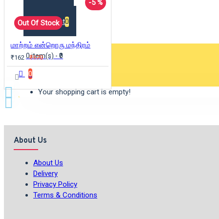
-5 %
Wishlist
0
Out Of Stock
மாற்றம் என்றொரு மந்திரம்
0 item(s) - ₹0
₹162
₹170
0
Your shopping cart is empty!
About Us
About Us
Delivery
Privacy Policy
Terms & Conditions