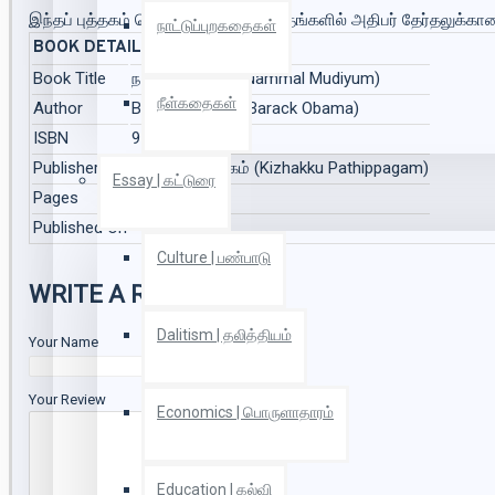
இந்தப் புத்தகம் வெளிவந்து மூன்று மாதங்களில் அதிபர் தேர்தலுக்கா
நாட்டுப்புறகதைகள்
BOOK DETAILS
Book Title
நம்மால் முடியும் (Nammal Mudiyum)
நீள்கதைகள்
Author
Barack Obama (Barack Obama)
ISBN
9788184934663
Publisher
கிழக்கு பதிப்பகம் (Kizhakku Pathippagam)
Essay | கட்டுரை
Pages
456
Published On
Culture | பண்பாடு
WRITE A REVIEW
Dalitism | தலித்தியம்
Your Name
Your Review
Economics | பொருளாதாரம்
Education | கல்வி