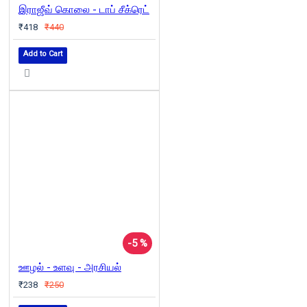
இராஜீவ் கொலை - டாப் சீக்ரெட்
₹418
₹440
Add to Cart
-5 %
ஊழல் - உளவு - அரசியல்
₹238
₹250