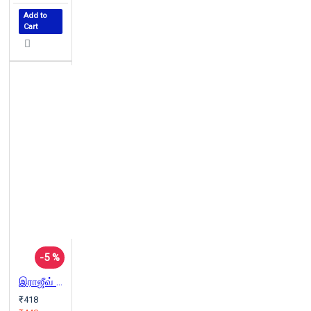
Add to
Cart
-5 %
இராஜீவ் கொலை - டாப் சீக்ரெட்
₹418