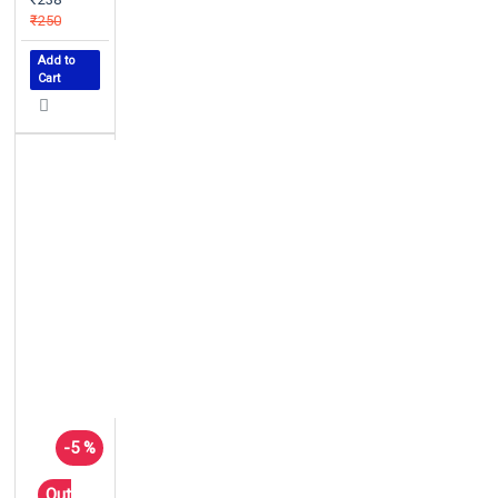
₹250
Add to
Cart
-5 %
Out