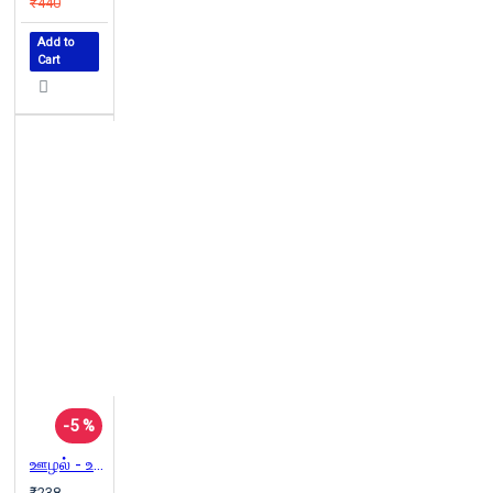
₹440
Add to
Cart
-5 %
ஊழல் - உளவு - அரசியல்
₹238