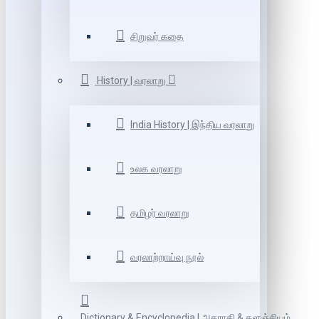
சிறுவர் கதை
History | வரலாறு
India History | இந்திய வரலாறு
உலக வரலாறு
தமிழர் வரலாறு
வரலாற்றாய்வு நூல்
Dictionary & Encyclopedia | அகராதி & களஞ்சியம்