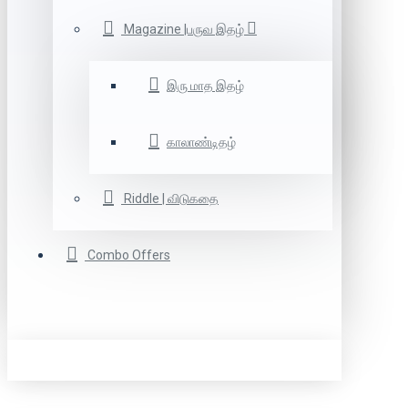
Magazine |பருவ இதழ்
இரு மாத இதழ்
காலாண்டிதழ்
Riddle | விடுகதை
Combo Offers