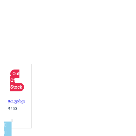
Out
Of
Stock
நா.முத்துக்குமார் நூல்கள் (Combo)
₹450