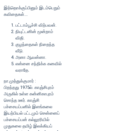
இத்தொக்குப்பினும் இடம்பெறும்
கவிதைகள்....
பட்டாம்பூச்சி விற்பவன்.
நியுட்டனின் மூன்றாம்
விதி.
குழந்தைகள் நிறைந்த
வீடு.
அனா ஆவன்னா.
என்னை சந்திக்க கனவில்
வராதே.
நா.முத்துக்குமார் :
பிறந்தது 1975ல். காஞ்சிபுரம்
அருகில் உள்ள கன்னிகாபுரம்
சொந்த ஊர். காஞ்சி
பச்சையப்பனில் இளங்கலை
இயற்பியல் பட்டமும் சென்னைப்
பச்சையப்பன் கல்லூரியில்
முதுகலை தமிழ் இலக்கியப்