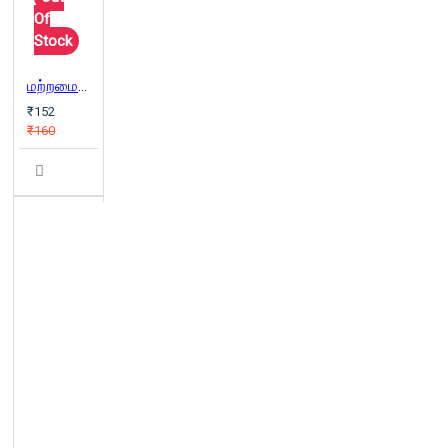
Of
Stock
மற்றமையை உற்றமையாக்கிட
₹152
₹160