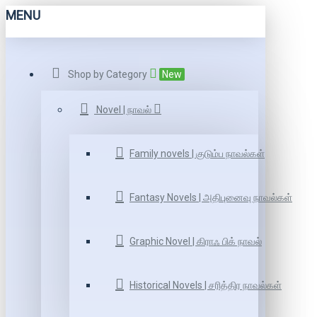
MENU
Shop by Category
New
Novel | நாவல்
Family novels | குடும்ப நாவல்கள்
Fantasy Novels | அதிபுனைவு நாவல்கள்
Graphic Novel | கிராஃ பிக் நாவல்
Historical Novels | சரித்திர நாவல்கள்