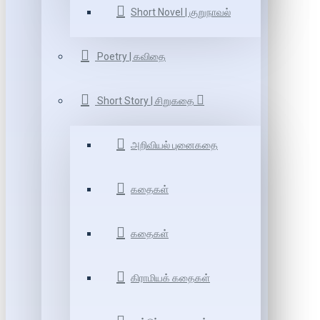
Short Novel | குறுநாவல்
Poetry | கவிதை
Short Story | சிறுகதை
அறிவியல் புனைகதை
கதைகள்
கதைகள்
கிராமியக் கதைகள்