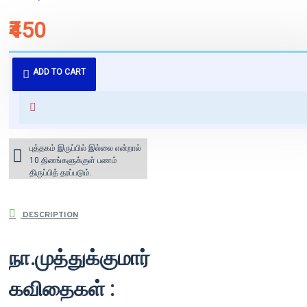
₹450
புத்தகம் 3 - 7 நாட்களில் அனுப்பி
ADD TO CART
வைக்கப்படும்.
+ ₹60 shipping fee* (Free shipping
for orders above ₹1000 within
India)
புத்தகம் இருப்பில் இல்லை என்றால்
10 தினங்களுக்குள் பணம்
திருப்பித் தரப்படும்.
DESCRIPTION
நா.முத்துக்குமார்
கவிதைகள் :