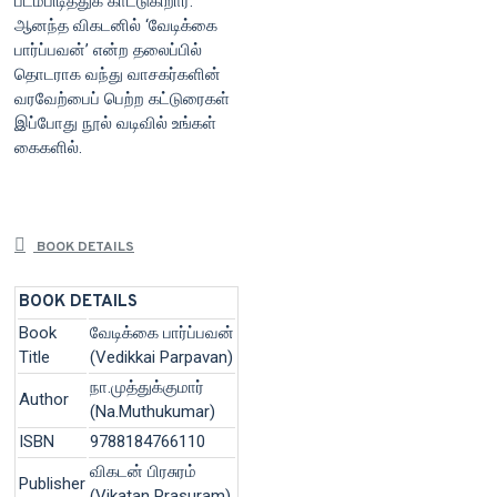
படம்பிடித்துக் காட்டுகிறார்.
ஆனந்த விகடனில் ‘வேடிக்கை
பார்ப்பவன்’ என்ற தலைப்பில்
தொடராக வந்து வாசகர்களின்
வரவேற்பைப் பெற்ற கட்டுரைகள்
இப்போது நூல் வடிவில் உங்கள்
கைகளில்.
BOOK DETAILS
BOOK DETAILS
Book
வேடிக்கை பார்ப்பவன்
Title
(Vedikkai Parpavan)
நா.முத்துக்குமார்
Author
(Na.Muthukumar)
ISBN
9788184766110
விகடன் பிரசுரம்
Publisher
(Vikatan Prasuram)