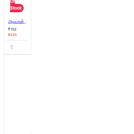
Of
Stock
அடியாள் - ஓர் அரசியல் அடியாளின் வாக்குமூலம்
₹162
₹170