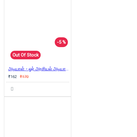
-5 %
Out Of Stock
அடியாள் - ஓர் அரசியல் அடியாளின் வாக்குமூலம்
₹162
₹170