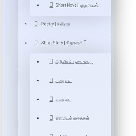
Short Novel | குறுநாவல்
Poetry | கவிதை
Short Story | சிறுகதை
அறிவியல் புனைகதை
கதைகள்
கதைகள்
கிராமியக் கதைகள்