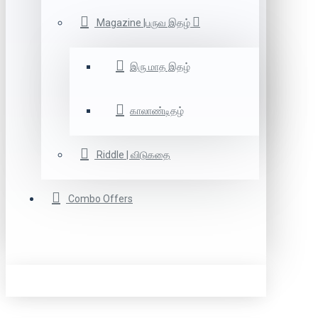
Magazine |பருவ இதழ்
இரு மாத இதழ்
காலாண்டிதழ்
Riddle | விடுகதை
Combo Offers