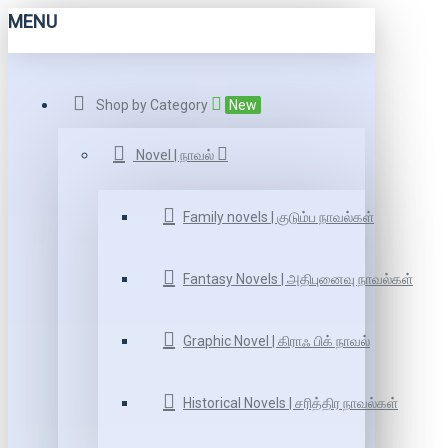
MENU
Shop by Category
New
Novel | நாவல்
Family novels | குடும்ப நாவல்கள்
Fantasy Novels | அதிபுனைவு நாவல்கள்
Graphic Novel | கிராஃ பிக் நாவல்
Historical Novels | சரித்திர நாவல்கள்