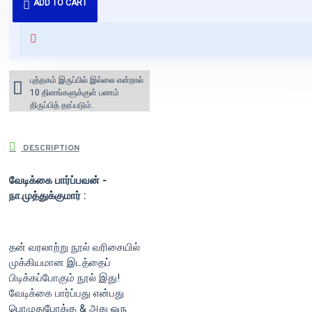
ADD TO CART
வைக்கப்படும்.
+ ₹60 shipping fee* (Free shipping
for orders above ₹1000 within
India)
புத்தகம் இருப்பில் இல்லை என்றால்
10 தினங்களுக்குள் பணம்
திருப்பித் தரப்படும்.
DESCRIPTION
வேடிக்கை பார்ப்பவன் -
நா.முத்துக்குமார் :
தன் வரலாற்று நூல் வரிசையில்
முக்கியமான இடத்தைப்
பிடிக்கப்போகும் நூல் இது!
வேடிக்கை பார்ப்பது என்பது
பொழுதுபோக்கு & அது ஒரு