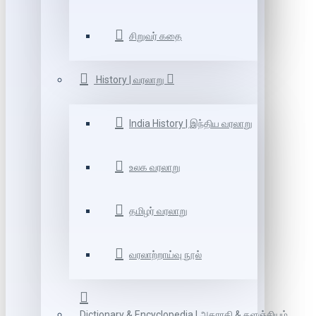
சிறுவர் கதை
History | வரலாறு
India History | இந்திய வரலாறு
உலக வரலாறு
தமிழர் வரலாறு
வரலாற்றாய்வு நூல்
Dictionary & Encyclopedia | அகராதி & களஞ்சியம்