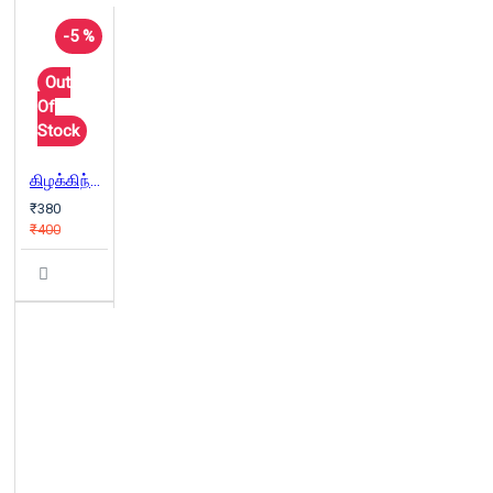
-5 %
Out
Of
Stock
கிழக்கிந்திய கம்பெனி: ஒரு வரலாறு
₹380
₹400