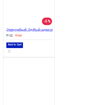
-5 %
அணுகுண்டின் அரசியல் வரலாறு
₹152
₹160
Add to Cart