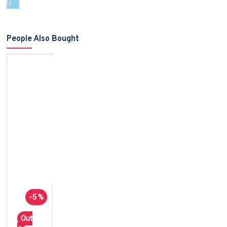
People Also Bought
-5 %
Out