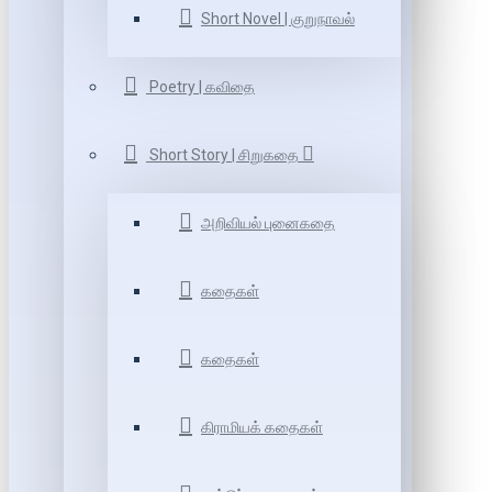
Short Novel | குறுநாவல்
Poetry | கவிதை
Short Story | சிறுகதை
அறிவியல் புனைகதை
கதைகள்
கதைகள்
கிராமியக் கதைகள்