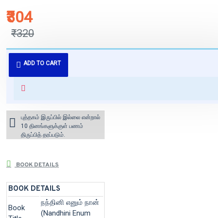
₹304
₹320
புத்தகம் 3 - 7 நாட்களில் அனுப்பி
ADD TO CART
வைக்கப்படும்.
+ ₹60 shipping fee* (Free shipping
for orders above ₹1000 within
India)
புத்தகம் இருப்பில் இல்லை என்றால்
10 தினங்களுக்குள் பணம்
திருப்பித் தரப்படும்.
BOOK DETAILS
BOOK DETAILS
நந்தினி எனும் நான்
Book
(Nandhini Enum