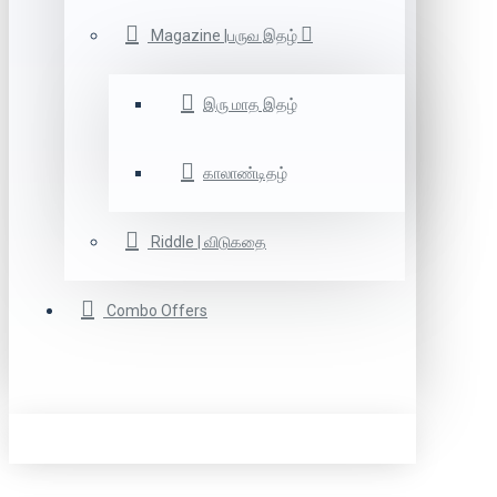
Magazine |பருவ இதழ்
இரு மாத இதழ்
காலாண்டிதழ்
Riddle | விடுகதை
Combo Offers