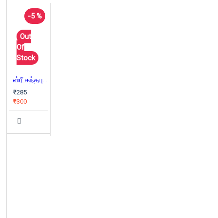
-5 %
Out
Of
Stock
ஸ்ரீ கந்தபுராணம்
₹285
₹300