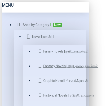
MENU
Shop by Category
New
Novel | நாவல்
Family novels | குடும்ப நாவல்கள்
Fantasy Novels | அதிபுனைவு நாவல்கள்
Graphic Novel | கிராஃ பிக் நாவல்
Historical Novels | சரித்திர நாவல்கள்