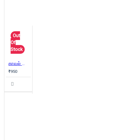
Out
Of
Stock
காவல் கோட்டம் - (தமிழினி பதிப்பகம்)
₹950