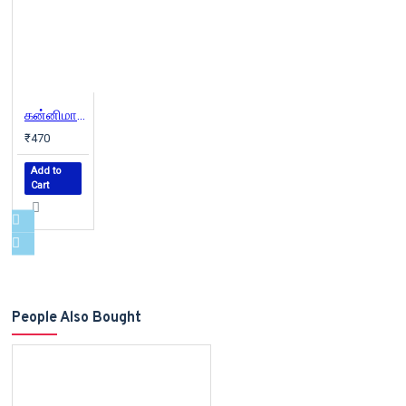
கன்னிமாடம்
₹470
Add to
Cart
People Also Bought