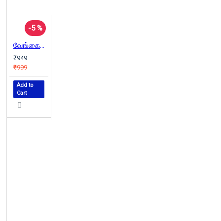
-5 %
வேங்கையின் மைந்தன்
₹949
₹999
Add to
Cart