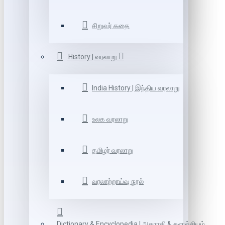
சிறுவர் கதை
History | வரலாறு
India History | இந்திய வரலாறு
உலக வரலாறு
தமிழர் வரலாறு
வரலாற்றாய்வு நூல்
Dictionary & Encyclopedia | அகராதி & களஞ்சியம்