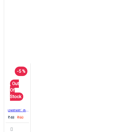
-5 %
Out
Of
Stock
மலாலா: கரும்பலகையின் யுத்தம்
₹48
₹50