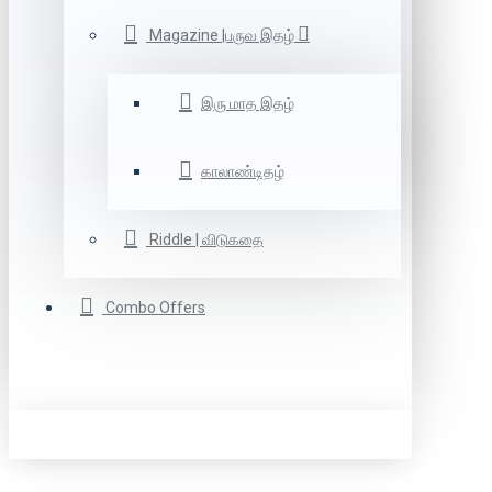
Magazine |பருவ இதழ்
இரு மாத இதழ்
காலாண்டிதழ்
Riddle | விடுகதை
Combo Offers