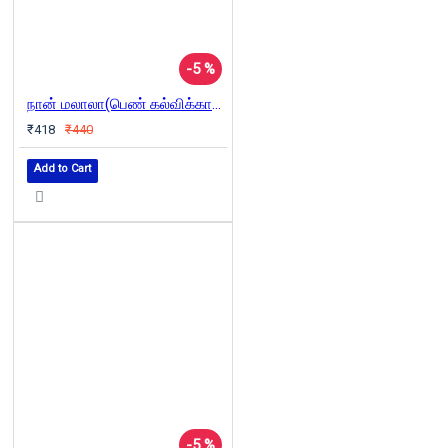
-5 %
நான் மலாலா(பெண் கல்விக்காகப் போராடி தாலிபானால் சுடப்பட்ட சிறுமியின் கதை)
₹418
₹440
Add to Cart
-5 %