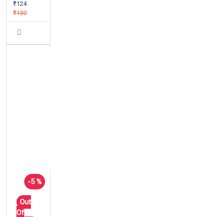
₹124
₹130
-5 %
Out
Of