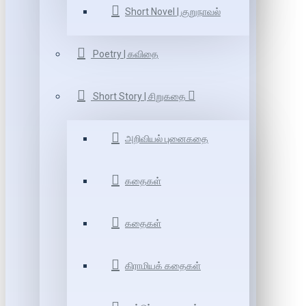
Short Novel | குறுநாவல்
Poetry | கவிதை
Short Story | சிறுகதை
அறிவியல் புனைகதை
கதைகள்
கதைகள்
கிராமியக் கதைகள்