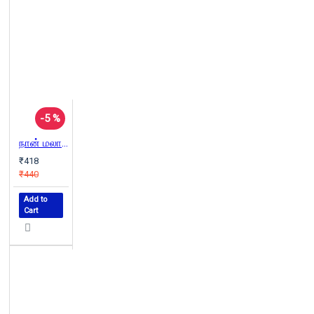
-5 %
நான் மலாலா(பெண் கல்விக்காகப் போராடி தாலிபானால் சுடப்பட்ட சிறுமியின் கதை)
₹418
₹440
Add to
Cart