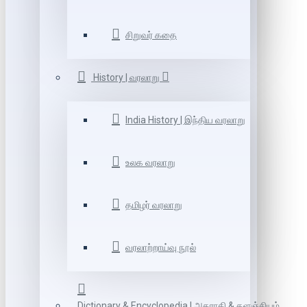
சிறுவர் கதை
History | வரலாறு
India History | இந்திய வரலாறு
உலக வரலாறு
தமிழர் வரலாறு
வரலாற்றாய்வு நூல்
Dictionary & Encyclopedia | அகராதி & களஞ்சியம்