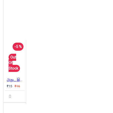
-5 %
Out
Of
Stock
அது... இது.. எதுதான் செக்ஸ் கல்வி?
₹15
₹16