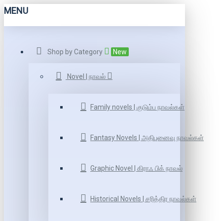
MENU
Shop by Category
New
Novel | நாவல்
Family novels | குடும்ப நாவல்கள்
Fantasy Novels | அதிபுனைவு நாவல்கள்
Graphic Novel | கிராஃ பிக் நாவல்
Historical Novels | சரித்திர நாவல்கள்