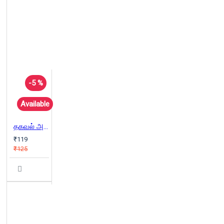
-5 %
Available
தகவல் அறியும் உரிமைச் சட்டம்
₹119
₹125