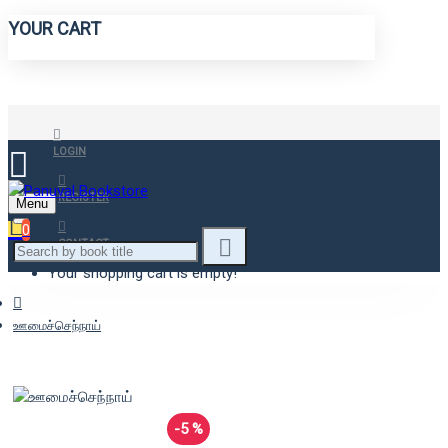
YOUR CART
LOGIN
REGISTER
Menu
0
CONTACT
Your shopping cart is empty!
ஊமைச்செந்நாய்
-5 %