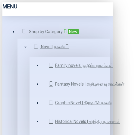
MENU
Shop by Category
New
Novel | நாவல்
Family novels | குடும்ப நாவல்கள்
Fantasy Novels | அதிபுனைவு நாவல்கள்
Graphic Novel | கிராஃ பிக் நாவல்
Historical Novels | சரித்திர நாவல்கள்