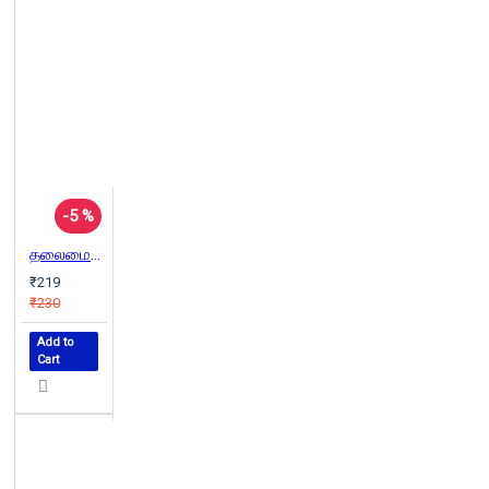
-5 %
தலைமைச் செயலகம்
₹219
₹230
Add to
Cart