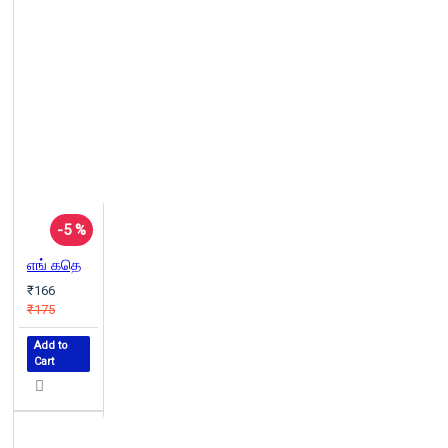
-5 %
எங் கதெ
₹166
₹175
Add to
Cart