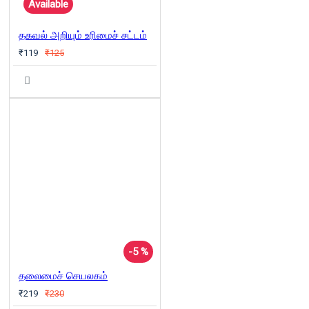
Available
தகவல் அறியும் உரிமைச் சட்டம்
₹119
₹125
-5 %
தலைமைச் செயலகம்
₹219
₹230