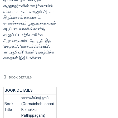
தியானம். நம் மாபெரும்
குருநாதர்களின் வாழ்க்கையில்
எல்லாம் சாகசம் என்னும் அம்சம்
இருப்பதைக் காணலாம்.
சாகசத்தையும் முகுபுனைவையும்
அடிப்படையாகக் கொண்டு
எழுதப்பட்ட உத்வேகமிக்க
சிறுகதைகளின் தொகுதி இது.
‘மத்தகம்’, ‘ஊமைச்செந்நாய்’,
‘காமரூபிணி’ போன்ற புகழ்மிக்க
கதைகள் இதில் உள்ளன.
BOOK DETAILS
BOOK DETAILS
ஊமைச்செந்நாய்
Book
(Oomaichchennaai
Title
Kizhakku
Pathippagam)