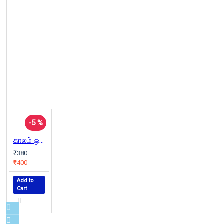
-5 %
காலம் ஒரு வரலாற்றுச் சுருக்கம் | A Brief History Of Time
₹380
₹400
Add to
Cart