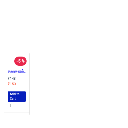
-5 %
தவளைக்கல் சிறுமி
₹143
₹150
Add to
Cart