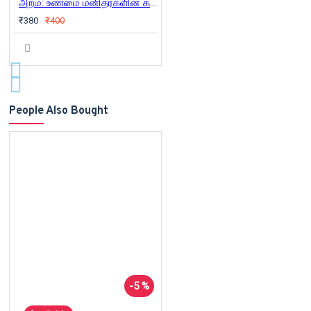
அறம்: உண்மை மனிதர்களின் கதைகள்
₹380
₹400
People Also Bought
-5 %