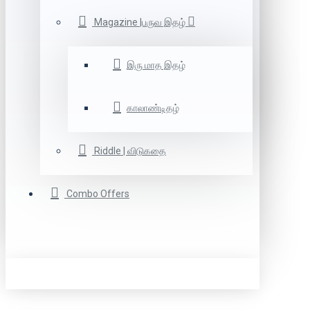
Magazine |பருவ இதழ்
இரு மாத இதழ்
காலாண்டிதழ்
Riddle | விடுகதை
Combo Offers