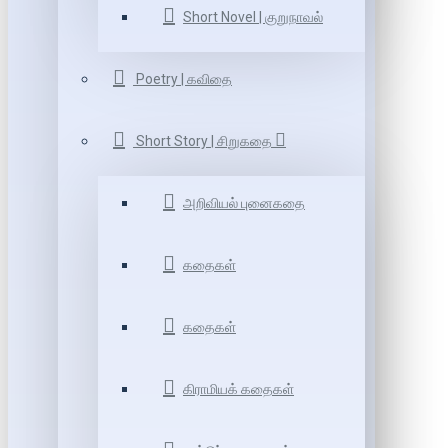
Short Novel | குறுநாவல்
Poetry | கவிதை
Short Story | சிறுகதை
அறிவியல் புனைகதை
கதைகள்
கதைகள்
கிராமியக் கதைகள்