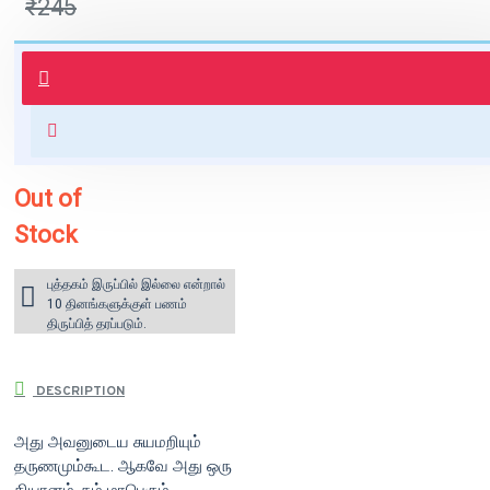
₹245
புத்தகம் 3 - 7 நாட்களில் அனுப்பி
வைக்கப்படும்.
+ ₹60 shipping fee* (Free shipping
for orders above ₹1000 within
India)
Out of
Stock
புத்தகம் இருப்பில் இல்லை என்றால்
10 தினங்களுக்குள் பணம்
திருப்பித் தரப்படும்.
DESCRIPTION
அது அவனுடைய சுயமறியும்
தருணமும்கூட. ஆகவே அது ஒரு