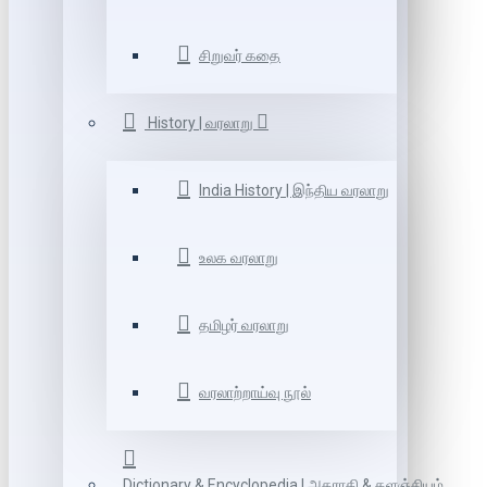
சிறுவர் கதை
History | வரலாறு
India History | இந்திய வரலாறு
உலக வரலாறு
தமிழர் வரலாறு
வரலாற்றாய்வு நூல்
Dictionary & Encyclopedia | அகராதி & களஞ்சியம்