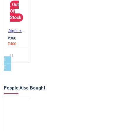
Out
Of
Stock
அறம்: உண்மை மனிதர்களின் கதைகள்
₹380
₹400
People Also Bought