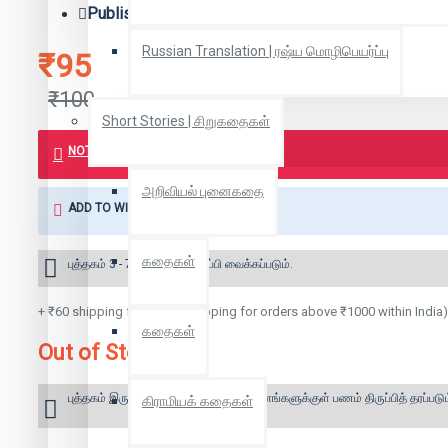
Publisher:
நீலவால் குருவி
Russian Translation | ரஷ்ய மொழிபெயர்ப்பு
₹95
₹100
Short Stories | சிறுகதைகள்
NOTIFY ME WHEN BOOK IS AVAILABLE
அறிவியல் புனைகதை
ADD TO WISH LIST
கதைகள்
புத்தகம் 3 - 7 நாட்களில் அனுப்பி வைக்கப்படும்.
+ ₹60 shipping fee* (Free shipping for orders above ₹1000 within India)
கதைகள்
Out of Stock
புத்தகம் இருப்பில் இல்லை என்றால் 10 தினங்களுக்குள் பணம் திருப்பித் தரப்படும
கிராமியக் கதைகள்