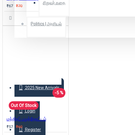
சிறுவர் கதை
₹67
₹70
Politics | அரசியல்
Combo Offers
Offer Zone
2025 New Arrivals
-5 %
Out Of Stock
Login
மந்திரப் பழத்தோட்டம்
₹57
₹60
Register