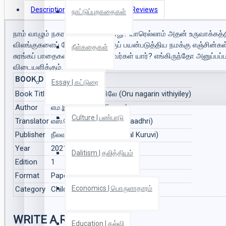
Description
Book Details
Reviews
நாட்டுப்புறகதைகள்
நாம் வாழும் நகரம் எப்படி உருவானது? யாரெல்லாம் அதன் உருவாக்கத
விலங்குகளைப் போக்குவரத்துக்குப் பயன்படுத்திய நமக்கு எஞ்சின்
நீள்கதைகள்
சுரங்கப் பாதைகளை உருவாக்கியவர்கள் யார்? எங்கிருந்தோ அனுப்பப்
விடையளிக்கும்.
BOOK DETAILS
Essay | கட்டுரை
Book Title
ஒரு நகரின் வீதியிலே (Oru nagarin vithiyiley)
Author
எம்.இலியீன் (Em.Iliyeen)
Culture | பண்பாடு
Translator
எஸ்.தோதாத்ரி (Es.Thodhaadhri)
Publisher
நீலவால் குருவி (Neelavaal Kuruvi)
Year
2021
Dalitism | தலித்தியம்
Edition
1
Format
Paper Back
Economics | பொருளாதாரம்
Category
Children Books| சிறார் நூல்கள்
WRITE A REVIEW
Education | கல்வி