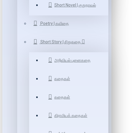
Short Novel | குறுநாவல்
Poetry | கவிதை
Short Story | சிறுகதை
அறிவியல் புனைகதை
கதைகள்
கதைகள்
கிராமியக் கதைகள்