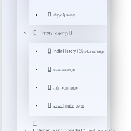
சிறுவர் கதை
History | வரலாறு
India History | இந்திய வரலாறு
உலக வரலாறு
தமிழர் வரலாறு
வரலாற்றாய்வு நூல்
Dictionary & Encyclopedia | அகராதி & களஞ்சியம்