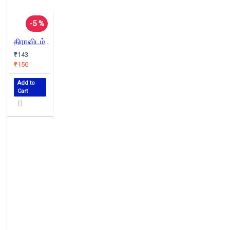
-5 %
திராவிடம் 2.O ஏன்? எதற்கு?
₹143
₹150
Add to
Cart