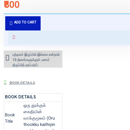
₹800
புத்தகம் 3 - 7 நாட்களில் அனுப்பி
ADD TO CART
வைக்கப்படும்.
+ ₹60 shipping fee* (Free shipping
for orders above ₹1000 within
India)
புத்தகம் இருப்பில் இல்லை என்றால்
10 தினங்களுக்குள் பணம்
திருப்பித் தரப்படும்.
BOOK DETAILS
BOOK DETAILS
ஒரு தூக்குக்
கைதியின்
Book
வாக்குமூலம் (Oru
Title
thookku kaithiyin