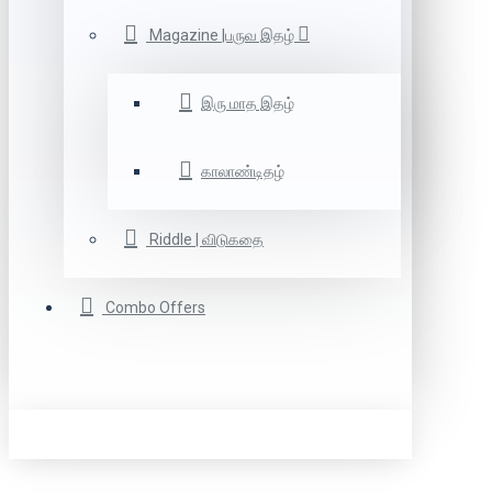
Magazine |பருவ இதழ்
இரு மாத இதழ்
காலாண்டிதழ்
Riddle | விடுகதை
Combo Offers