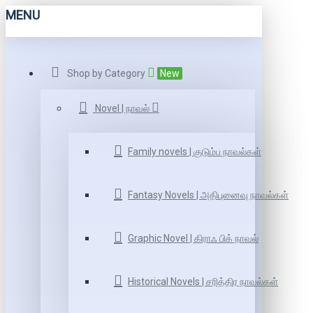
MENU
Shop by Category
New
Novel | நாவல்
Family novels | குடும்ப நாவல்கள்
Fantasy Novels | அதிபுனைவு நாவல்கள்
Graphic Novel | கிராஃ பிக் நாவல்
Historical Novels | சரித்திர நாவல்கள்