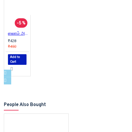
-5 %
ஸலாம் அலைக் (நாவல்)
₹428
₹450
Add to
Cart
People Also Bought