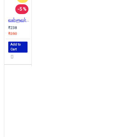
-5 %
வள்ளுவர் மறை வைரமுத்து உரை
₹238
₹250
Add to
Cart