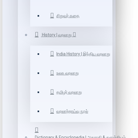
சிறுவர் கதை
History | வரலாறு
India History | இந்திய வரலாறு
உலக வரலாறு
தமிழர் வரலாறு
வரலாற்றாய்வு நூல்
Dictionary & Encyclopedia | அகராதி & களஞ்சியம்