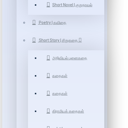
Short Novel | குறுநாவல்
Poetry | கவிதை
Short Story | சிறுகதை
அறிவியல் புனைகதை
கதைகள்
கதைகள்
கிராமியக் கதைகள்