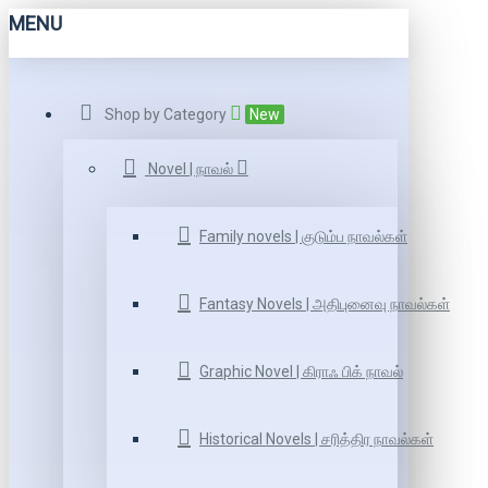
MENU
Shop by Category
New
Novel | நாவல்
Family novels | குடும்ப நாவல்கள்
Fantasy Novels | அதிபுனைவு நாவல்கள்
Graphic Novel | கிராஃ பிக் நாவல்
Historical Novels | சரித்திர நாவல்கள்