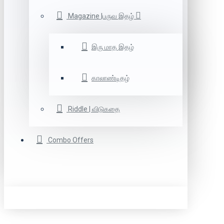
Magazine |பருவ இதழ்
இரு மாத இதழ்
காலாண்டிதழ்
Riddle | விடுகதை
Combo Offers