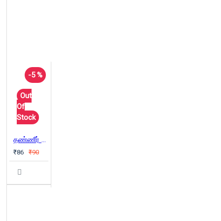
-5 %
Out
Of
Stock
தண்ணீர் (நற்றிணை)
₹86
₹90