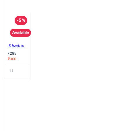
-5 %
Available
மிச்சக் கதைகள்
₹285
₹300