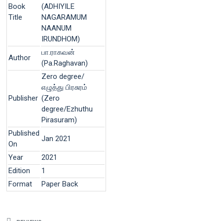
Book
(ADHIYILE
Title
NAGARAMUM
NAANUM
IRUNDHOM)
பா.ராகவன்
Author
(Pa.Raghavan)
Zero degree/
எழுத்து பிரசுரம்
Publisher
(Zero
degree/Ezhuthu
Pirasuram)
Published
Jan 2021
On
Year
2021
Edition
1
Format
Paper Back