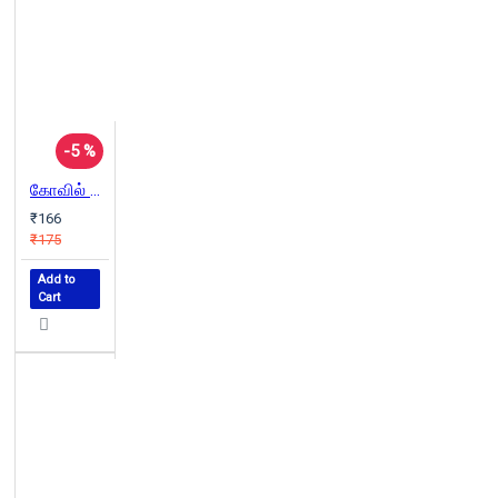
-5 %
கோவில் நிலம் சாதி
₹166
₹175
Add to
Cart