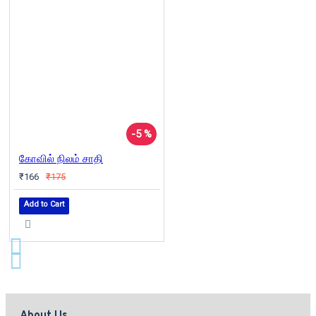
-5 %
கோவில் நிலம் சாதி
₹166
₹175
Add to Cart
About Us