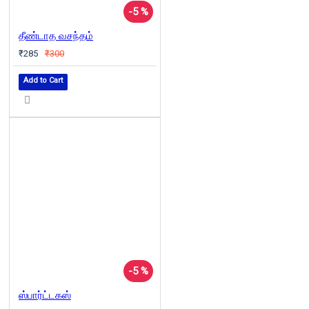
-5 %
தீண்டாத வசந்தம்
₹285
₹300
Add to Cart
-5 %
ஸ்பார்ட்டகஸ்