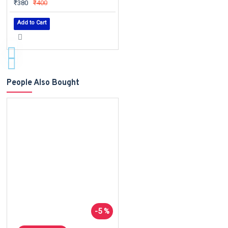
₹380
₹400
Add to Cart
People Also Bought
-5 %