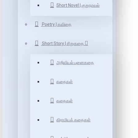
Short Novel | குறுநாவல்
Poetry | கவிதை
Short Story | சிறுகதை
அறிவியல் புனைகதை
கதைகள்
கதைகள்
கிராமியக் கதைகள்