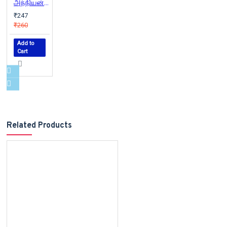
அந்நியன் | The Stranger
₹247
₹260
Add to
Cart
Related Products