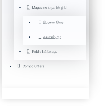
Magazine |பருவ இதழ்
இரு மாத இதழ்
காலாண்டிதழ்
Riddle | விடுகதை
Combo Offers