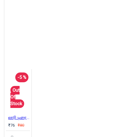
-5 %
Out
Of
Stock
லாரி டிரைவரின் கதை
₹76
₹80