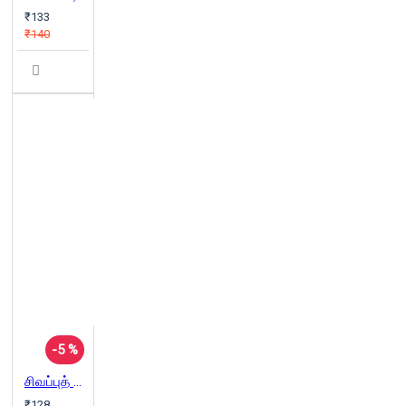
₹133
₹140
-5 %
சிவப்புத் தலைக்குட்டையணிந்த பாப்ளார் மரக்கன்று
₹128