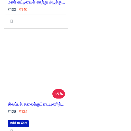
மண் கட்டியைக் காற்று அடித்துப் போகாது
₹133
₹140
-5 %
சிவப்புத் தலைக்குட்டையணிந்த பாப்ளார் மரக்கன்று
₹128
₹135
Add to Cart