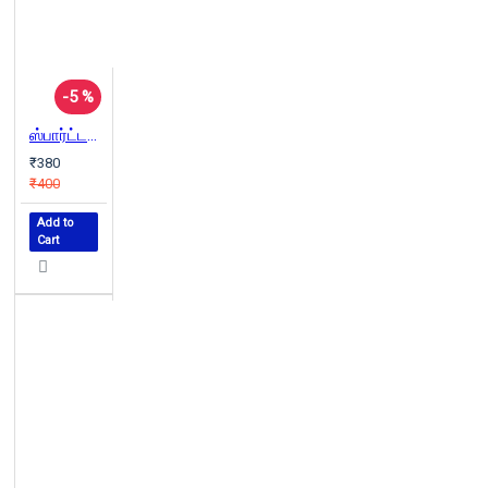
-5 %
ஸ்பார்ட்டகஸ்
₹380
₹400
Add to
Cart