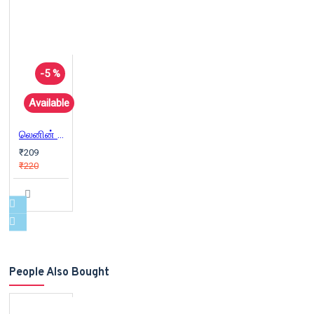
-5 %
Available
லெனின் வாழ்வும் படைப்பும்
₹209
₹220
People Also Bought