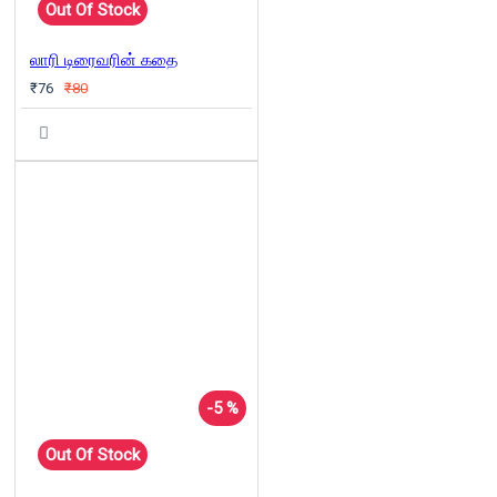
Out Of Stock
லாரி டிரைவரின் கதை
₹76
₹80
-5 %
Out Of Stock