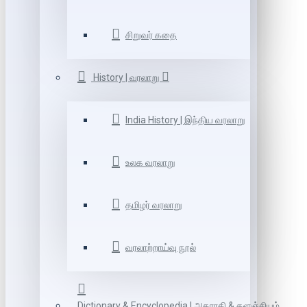
சிறுவர் கதை
History | வரலாறு
India History | இந்திய வரலாறு
உலக வரலாறு
தமிழர் வரலாறு
வரலாற்றாய்வு நூல்
Dictionary & Encyclopedia | அகராதி & களஞ்சியம்