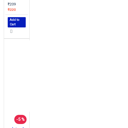
₹209
₹220
Add to
Cart
-5 %