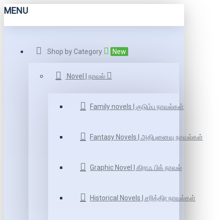
MENU
Shop by Category
New
Novel | நாவல்
Family novels | குடும்ப நாவல்கள்
Fantasy Novels | அதிபுனைவு நாவல்கள்
Graphic Novel | கிராஃ பிக் நாவல்
Historical Novels | சரித்திர நாவல்கள்