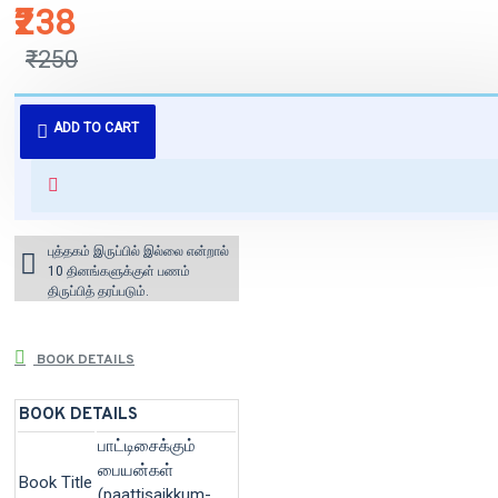
₹238
₹250
புத்தகம் 3 - 7 நாட்களில் அனுப்பி
ADD TO CART
வைக்கப்படும்.
+ ₹60 shipping fee* (Free shipping
for orders above ₹1000 within
India)
புத்தகம் இருப்பில் இல்லை என்றால்
10 தினங்களுக்குள் பணம்
திருப்பித் தரப்படும்.
BOOK DETAILS
BOOK DETAILS
பாட்டிசைக்கும்
பையன்கள்
Book Title
(paattisaikkum-