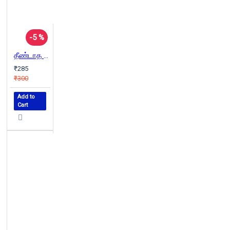
-5 %
தீண்டாத வசந்தம்
₹285
₹300
Add to
Cart