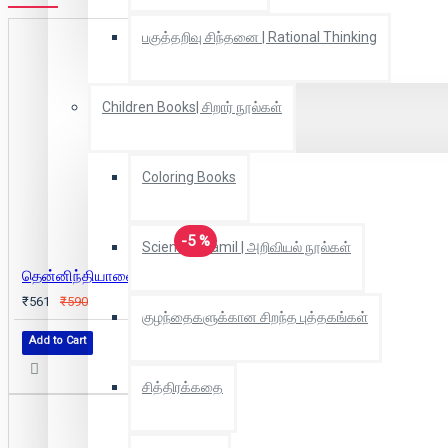
பகுத்தறிவு சிந்தனை | Rational Thinking
Children Books| சிறார் நூல்கள்
Coloring Books
-5 %
Scientific Tamil | அறிவியல் நூல்கள்
தென்னிந்தியாவைப் பற்றி வெளிநாட்டினர் குறிப்புகள்
₹561
₹590
குழந்தைகளுக்கான சிறந்த புத்தகங்கள்
Add to Cart
சித்திரக்கதை