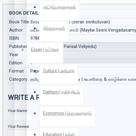
நாட்டுப்புறகதைகள்
BOOK DETAILS
Book Title
சேரன் செங்குட்டுவன் (seran senkutuvan)
நீள்கதைகள்
Author
மயிலை சீனி.வேங்கடசாமி (Mayilai Seeni.Vengadasamy
ISBN
9788119919512
Publisher
பரிசல் வெளியீடு (Parisal Veliyedu)
Essay | கட்டுரை
Year
2025
Edition
1
Format
Paper Back
Culture | பண்பாடு
Category
தமிழர் வரலாறு, Biography | சுயசரிதை & வாழ்க்கை வரல
Dalitism | தலித்தியம்
WRITE A REVIEW
Your Name
Economics | பொருளாதாரம்
Your Review
Education | கல்வி