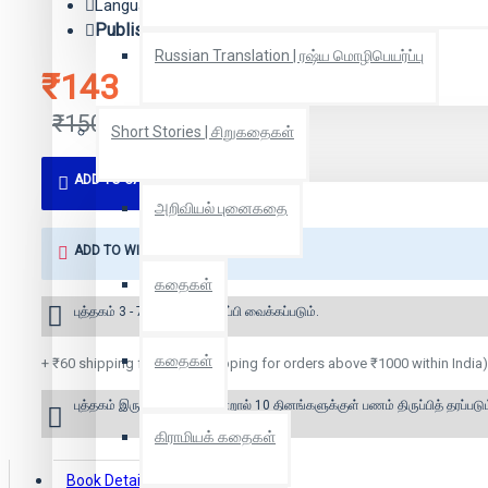
Language: Tamil
Publisher:
பரிசல் வெளியீடு
Russian Translation | ரஷ்ய மொழிபெயர்ப்பு
₹143
₹150
Short Stories | சிறுகதைகள்
ADD TO CART
அறிவியல் புனைகதை
ADD TO WISH LIST
கதைகள்
புத்தகம் 3 - 7 நாட்களில் அனுப்பி வைக்கப்படும்.
கதைகள்
+ ₹60 shipping fee* (Free shipping for orders above ₹1000 within India)
புத்தகம் இருப்பில் இல்லை என்றால் 10 தினங்களுக்குள் பணம் திருப்பித் தரப்படும
கிராமியக் கதைகள்
Book Details
Reviews