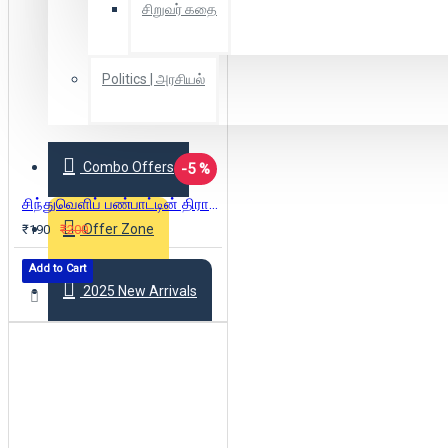
சிறுவர் கதை
Politics | அரசியல்
Combo Offers
-5 %
சிந்துவெளிப் பண்பாட்டின் திராவிட அடித்தளம்
Offer Zone
₹190
₹200
Add to Cart
2025 New Arrivals
Login
Register