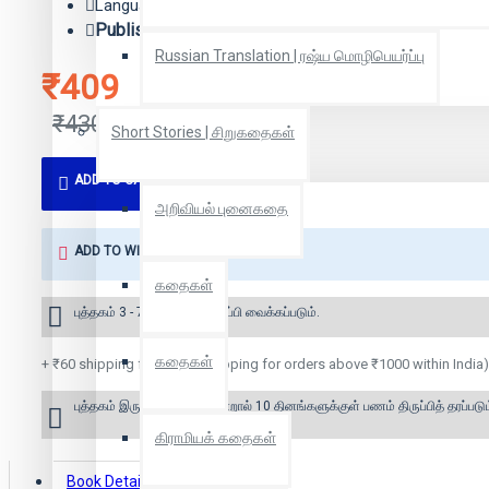
Language: Tamil
Publisher:
பரிசல் வெளியீடு
Russian Translation | ரஷ்ய மொழிபெயர்ப்பு
₹409
₹430
Short Stories | சிறுகதைகள்
ADD TO CART
அறிவியல் புனைகதை
ADD TO WISH LIST
கதைகள்
புத்தகம் 3 - 7 நாட்களில் அனுப்பி வைக்கப்படும்.
கதைகள்
+ ₹60 shipping fee* (Free shipping for orders above ₹1000 within India)
புத்தகம் இருப்பில் இல்லை என்றால் 10 தினங்களுக்குள் பணம் திருப்பித் தரப்படும
கிராமியக் கதைகள்
Book Details
Reviews