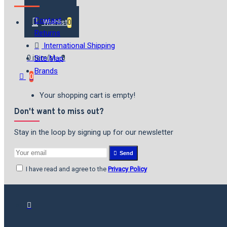
Contact
Wishlist
0
Returns
International Shipping
Site Map
0 item(s) - ₹0
Brands
0
Your shopping cart is empty!
Don't want to miss out?
Stay in the loop by signing up for our newsletter
Send
I have read and agree to the
Privacy Policy