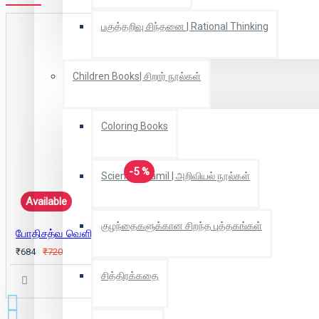
பகுத்தறிவு சிந்தனை | Rational Thinking
Children Books| சிறார் நூல்கள்
Coloring Books
-5 %
Scientific Tamil | அறிவியல் நூல்கள்
Available
குழந்தைகளுக்கான சிறந்த புத்தகங்கள்
போதிசத்வ வெளியில்
₹684
₹720
சித்திரக்கதை