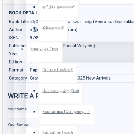
நாட்டுப்புறகதைகள்
BOOK DETAILS
Book Title
வீரசோழிய இலக்கணக் கோட்பாடு (Veera sozhiya ilakk
நீள்கதைகள்
Author
சு.இராசாராம் (S.Rajaram)
ISBN
9789348942555
Publisher
பரிசல் வெளியீடு (Parisal Veliyedu)
Essay | கட்டுரை
Year
2025
Edition
1
Format
Paper Back
Culture | பண்பாடு
Category
Grammer | இலக்கணம், 2025 New Arrivals
Dalitism | தலித்தியம்
WRITE A REVIEW
Your Name
Economics | பொருளாதாரம்
Your Review
Education | கல்வி