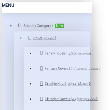
MENU
Shop by Category
New
Novel | நாவல்
Family novels | குடும்ப நாவல்கள்
Fantasy Novels | அதிபுனைவு நாவல்கள்
Graphic Novel | கிராஃ பிக் நாவல்
Historical Novels | சரித்திர நாவல்கள்