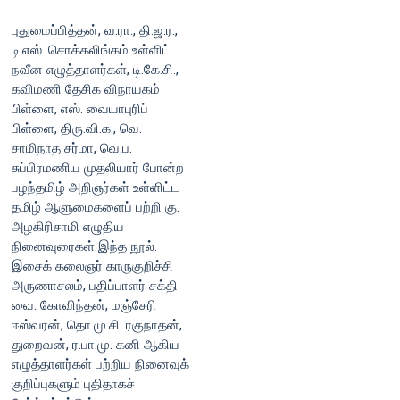
புதுமைப்பித்தன், வ.ரா., தி.ஜ.ர.,
டி.எஸ். சொக்கலிங்கம் உள்ளிட்ட
நவீன எழுத்தாளர்கள், டி.கே.சி.,
கவிமணி தேசிக விநாயகம்
பிள்ளை, எஸ். வையாபுரிப்
பிள்ளை, திரு.வி.க., வெ.
சாமிநாத சர்மா, வெ.ப.
சுப்பிரமணிய முதலியார் போன்ற
பழந்தமிழ் அறிஞர்கள் உள்ளிட்ட
தமிழ் ஆளுமைகளைப் பற்றி கு.
அழகிரிசாமி எழுதிய
நினைவுரைகள் இந்த நூல்.
இசைக் கலைஞர் காருகுறிச்சி
அருணாசலம், பதிப்பாளர் சக்தி
வை. கோவிந்தன், மஞ்சேரி
ஈஸ்வரன், தொ.மு.சி. ரகுநாதன்,
துறைவன், ர.பா.மு. கனி ஆகிய
எழுத்தாளர்கள் பற்றிய நினைவுக்
குறிப்புகளும் புதிதாகச்