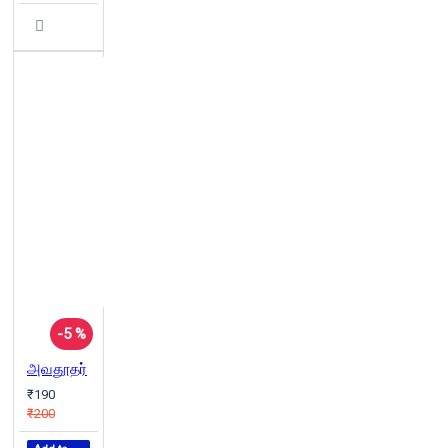
-5 %
அவதூதர்
₹190
₹200