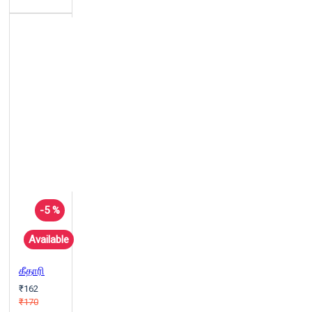
-5 %
Available
கீதாரி
₹162
₹170