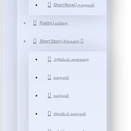
Short Novel | குறுநாவல்
Poetry | கவிதை
Short Story | சிறுகதை
அறிவியல் புனைகதை
கதைகள்
கதைகள்
கிராமியக் கதைகள்