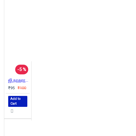
-5 %
ஜி.நாகராஜன் (இந்திய இலக்கியச் சிற்பிகள்)
₹95
₹100
Add to
Cart