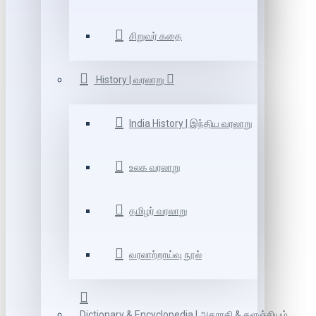
சிறுவர் கதை
History | வரலாறு
India History | இந்திய வரலாறு
உலக வரலாறு
தமிழர் வரலாறு
வரலாற்றாய்வு நூல்
Dictionary & Encyclopedia | அகராதி & களஞ்சியம்