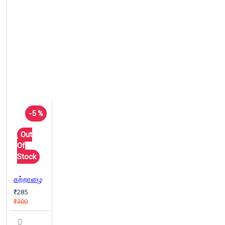
-5 %
Out
Of
Stock
கற்றாழை
₹285
₹300