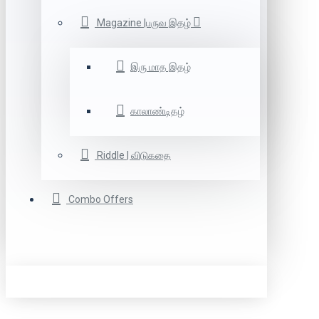
Magazine |பருவ இதழ்
இரு மாத இதழ்
காலாண்டிதழ்
Riddle | விடுகதை
Combo Offers