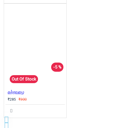
-5 %
Out Of Stock
கற்றாழை
₹285
₹300