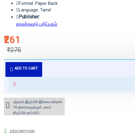
Format: Paper Back
Language: Tamil
Publisher:
காலச்சுவடு பதிப்பகம்
₹261
₹275
புத்தகம் 3 - 7 நாட்களில் அனுப்பி
ADD TO CART
வைக்கப்படும்.
+ ₹60 shipping fee* (Free shipping
for orders above ₹1000 within
India)
புத்தகம் இருப்பில் இல்லை என்றால்
10 தினங்களுக்குள் பணம்
திருப்பித் தரப்படும்.
DESCRIPTION