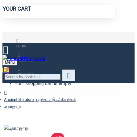
YOUR CART
LOGIN
REGISTER
Menu
0
CONTACT
Your shopping cart is empty!
Ancient literature | பழங்கால இலக்கியங்கள்
புறநானூறு