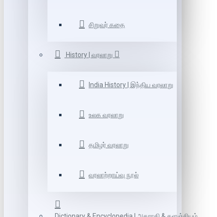
சிறுவர் கதை
History | வரலாறு
India History | இந்திய வரலாறு
உலக வரலாறு
தமிழர் வரலாறு
வரலாற்றாய்வு நூல்
Dictionary & Encyclopedia | அகராதி & களஞ்சியம்