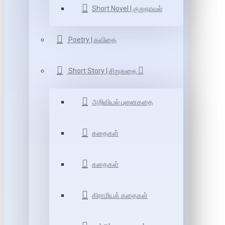
Short Novel | குறுநாவல்
Poetry | கவிதை
Short Story | சிறுகதை
அறிவியல் புனைகதை
கதைகள்
கதைகள்
கிராமியக் கதைகள்