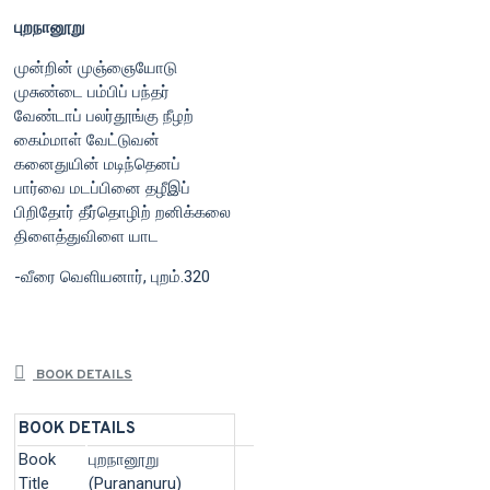
புறநானூறு
முன்றின் முஞ்ஞையோடு
முசுண்டை பம்பிப் பந்தர்
வேண்டாப் பலர்தூங்கு நீழற்
கைம்மாள் வேட்டுவன்
கனைதுயின் மடிந்தெனப்
பார்வை மடப்பினை தழீஇப்
பிறிதோர் தீர்தொழிற் றனிக்கலை
திளைத்துவிளை யாட
-வீரை வெளியனார், புறம்.320
BOOK DETAILS
BOOK DETAILS
Book
புறநானூறு
Title
(Purananuru)