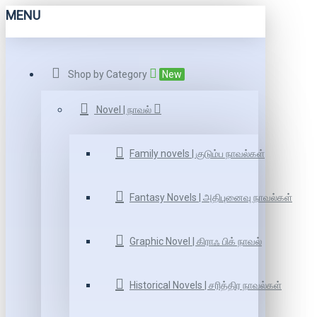
MENU
Shop by Category
New
Novel | நாவல்
Family novels | குடும்ப நாவல்கள்
Fantasy Novels | அதிபுனைவு நாவல்கள்
Graphic Novel | கிராஃ பிக் நாவல்
Historical Novels | சரித்திர நாவல்கள்