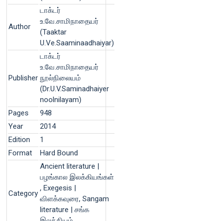
டாக்டர்
உ.வே.சாமிநாதையர்
Author
(Taaktar
U.Ve.Saaminaadhaiyar)
டாக்டர்
உ.வே.சாமிநாதையர்
Publisher
நூல்நிலையம்
(Dr.U.V.Saminadhaiyer
noolnilayam)
Pages
948
Year
2014
Edition
1
Format
Hard Bound
Ancient literature |
பழங்கால இலக்கியங்கள்
, Exegesis |
Category
விளக்கவுரை, Sangam
literature | சங்க
இலக்கியம்