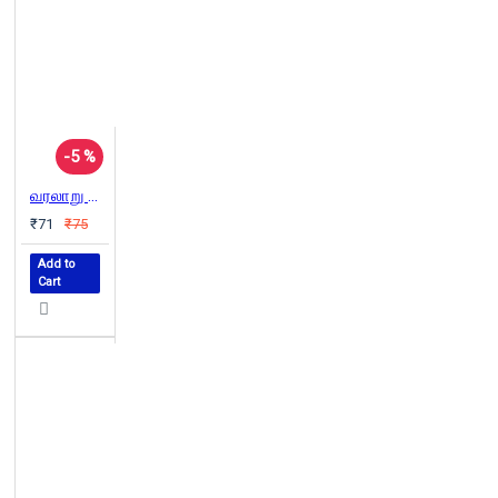
-5 %
வரலாறு யாரையும் விடுதலை செய்வதில்லை
₹71
₹75
Add to
Cart