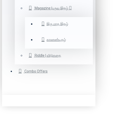
Magazine |பருவ இதழ்
இரு மாத இதழ்
காலாண்டிதழ்
Riddle | விடுகதை
Combo Offers