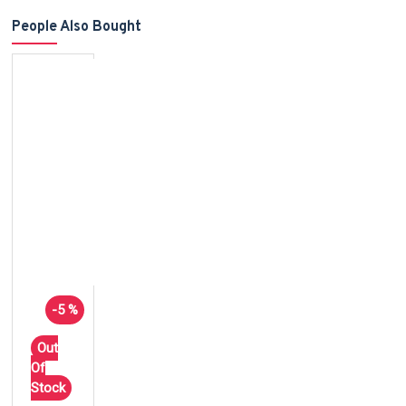
People Also Bought
-5 %
Out
Of
Stock