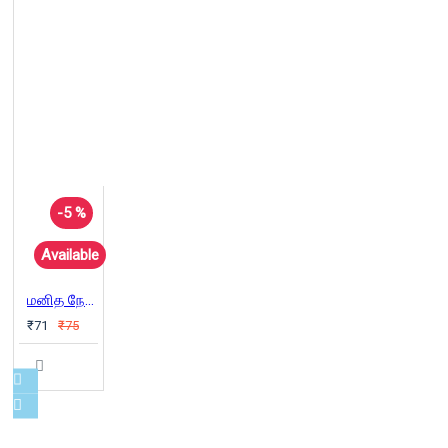
-5 %
Available
மனித நேயத்தால் மறையாதவர்
₹71
₹75