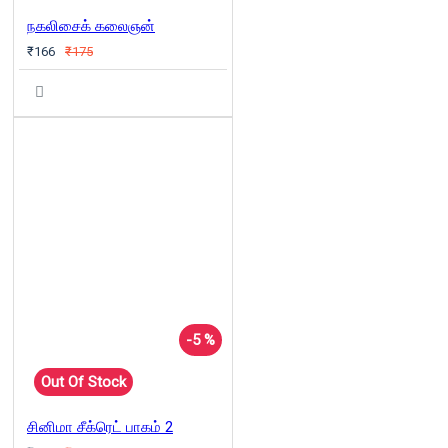
நகலிசைக் கலைஞன்
₹166
₹175
-5 %
Out Of Stock
சினிமா சீக்ரெட் பாகம் 2