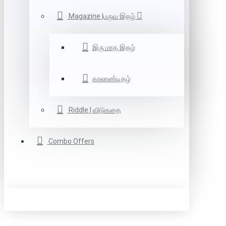
Magazine |பருவ இதழ்
இரு மாத இதழ்
காலாண்டிதழ்
Riddle | விடுகதை
Combo Offers