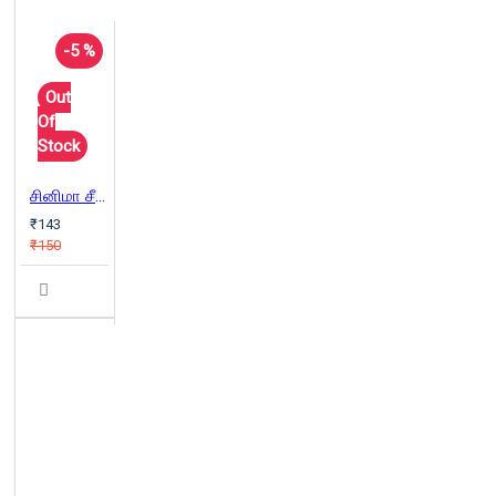
-5 %
Out
Of
Stock
சினிமா சீக்ரெட் பாகம் 3
₹143
₹150