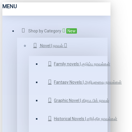
MENU
Shop by Category
New
Novel | நாவல்
Family novels | குடும்ப நாவல்கள்
Fantasy Novels | அதிபுனைவு நாவல்கள்
Graphic Novel | கிராஃ பிக் நாவல்
Historical Novels | சரித்திர நாவல்கள்