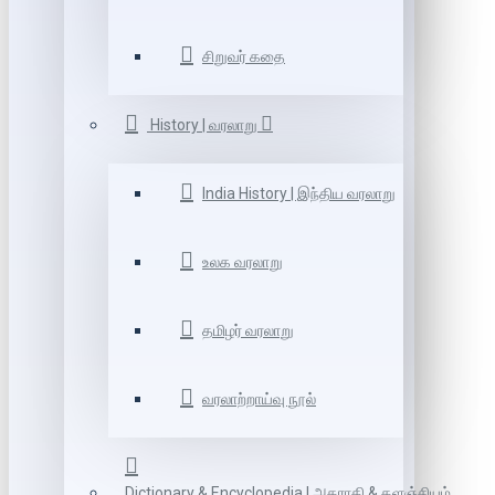
சிறுவர் கதை
History | வரலாறு
India History | இந்திய வரலாறு
உலக வரலாறு
தமிழர் வரலாறு
வரலாற்றாய்வு நூல்
Dictionary & Encyclopedia | அகராதி & களஞ்சியம்