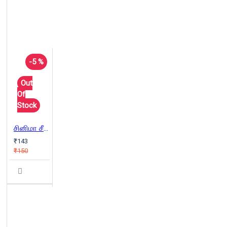
-5 %
Out
Of
Stock
சினிமா சீக்ரெட் பாகம் 4
₹143
₹150