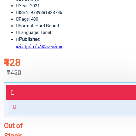
Year: 2021
ISBN: 9789381828786
Page: 480
Format: Hard Bound
Language: Tamil
Publisher:
நக்கீரன் பப்ளிகேஷன்ஸ்
₹428
₹450
புத்தகம் 3 - 7 நாட்களில் அனுப்பி
வைக்கப்படும்.
+ ₹60 shipping fee* (Free shipping
for orders above ₹1000 within
India)
Out of
Stock