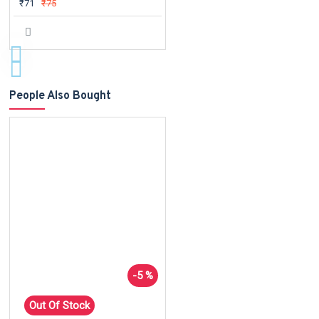
₹71
₹75
People Also Bought
-5 %
Out Of Stock