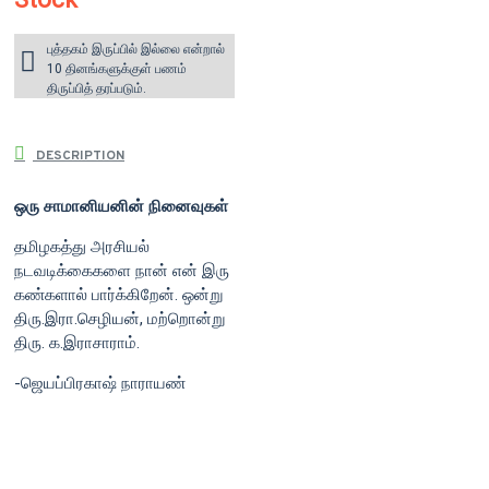
புத்தகம் இருப்பில் இல்லை என்றால்
10 தினங்களுக்குள் பணம்
திருப்பித் தரப்படும்.
DESCRIPTION
ஒரு சாமானியனின் நினைவுகள்
தமிழகத்து அரசியல்
நடவடிக்கைகளை நான் என் இரு
கண்களால் பார்க்கிறேன். ஒன்று
திரு.இரா.செழியன், மற்றொன்று
திரு. க.இராசாராம்.
-ஜெயப்பிரகாஷ் நாராயண்