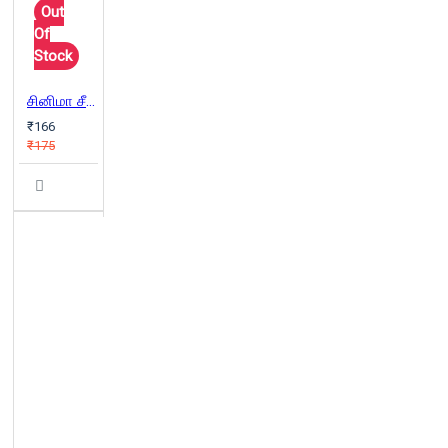
Out
Of
Stock
சினிமா சீக்ரெட் பாகம் 2
₹166
₹175