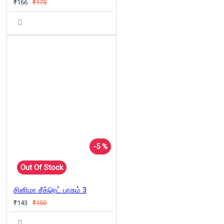
₹166
₹175
-5 %
Out Of Stock
சினிமா சீக்ரெட் பாகம் 3
₹143
₹150