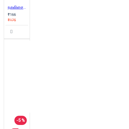
நகலிசைக் கலைஞன்
₹166
₹175
-5 %