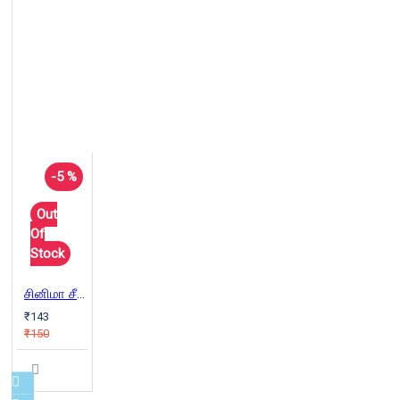
-5 %
Out
Of
Stock
சினிமா சீக்ரெட் பாகம் 5
₹143
₹150