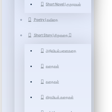
Short Novel | குறுநாவல்
Poetry | கவிதை
Short Story | சிறுகதை
அறிவியல் புனைகதை
கதைகள்
கதைகள்
கிராமியக் கதைகள்