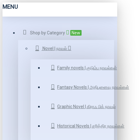
MENU
Shop by Category
New
Novel | நாவல்
Family novels | குடும்ப நாவல்கள்
Fantasy Novels | அதிபுனைவு நாவல்கள்
Graphic Novel | கிராஃ பிக் நாவல்
Historical Novels | சரித்திர நாவல்கள்