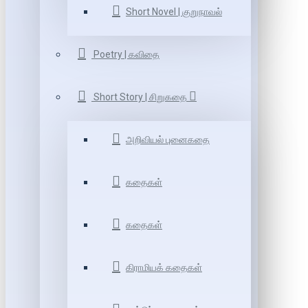
Short Novel | குறுநாவல்
Poetry | கவிதை
Short Story | சிறுகதை
அறிவியல் புனைகதை
கதைகள்
கதைகள்
கிராமியக் கதைகள்