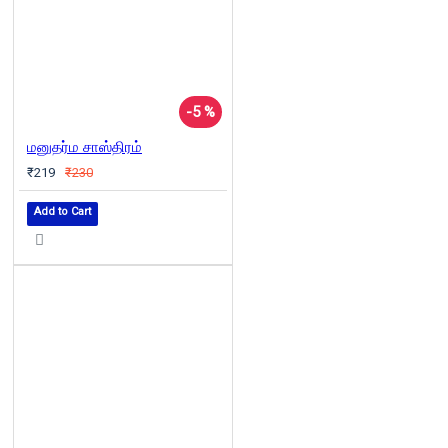
-5 %
மனுதர்ம சாஸ்திரம்
₹219
₹230
Add to Cart