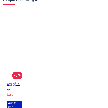
People Also Bought
-5 %
மனுதர்ம சாஸ்திரம்
₹219
₹230
Add to
Cart