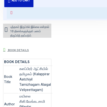
ADD TO CART
வைக்கப்படும்.
+ ₹60 shipping fee* (Free shipping
for orders above ₹1000 within
India)
புத்தகம் இருப்பில் இல்லை என்றால்
10 தினங்களுக்குள் பணம்
திருப்பித் தரப்படும்.
BOOK DETAILS
BOOK DETAILS
களப்பிரர் ஆட்சியில்
தமிழகம் (Kalappirar
Book
Aatchiyil
Title
Tamizhagam Alaigal
Veliyeettagam)
மயிலை
சீனி.வேங்கடசாமி
Author
(Mayilai