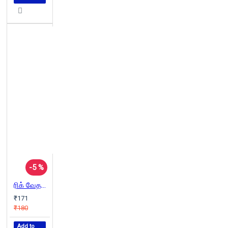
-5 %
ரிக் வேதகால ஆரியர்கள்
₹171
₹180
Add to