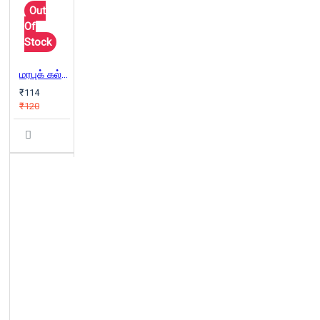
Out
Of
Stock
மரபுக் கல்வி கொள்கை விளக்கம்
₹114
₹120