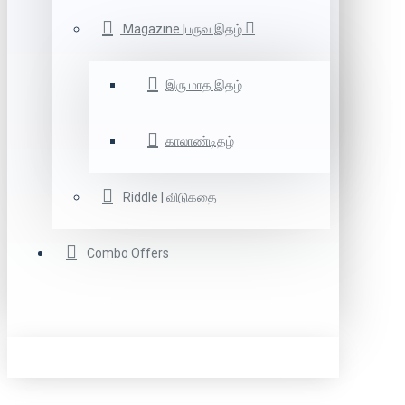
Magazine |பருவ இதழ்
இரு மாத இதழ்
காலாண்டிதழ்
Riddle | விடுகதை
Combo Offers