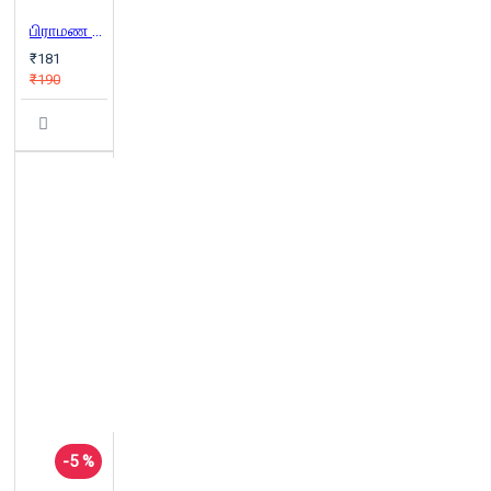
பிராமண மதம்
₹181
₹190
-5 %