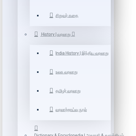
சிறுவர் கதை
History | வரலாறு
India History | இந்திய வரலாறு
உலக வரலாறு
தமிழர் வரலாறு
வரலாற்றாய்வு நூல்
Dictionary & Encyclopedia | அகராதி & களஞ்சியம்