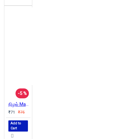
-5 %
நிழல் Magazine (Jun-Aug 2022)
₹71
₹75
Add to
Cart