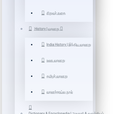
சிறுவர் கதை
History | வரலாறு
India History | இந்திய வரலாறு
உலக வரலாறு
தமிழர் வரலாறு
வரலாற்றாய்வு நூல்
Dictionary & Encyclopedia | அகராதி & களஞ்சியம்