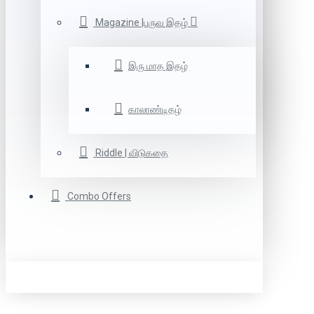
Magazine |பருவ இதழ்
இரு மாத இதழ்
காலாண்டிதழ்
Riddle | விடுகதை
Combo Offers