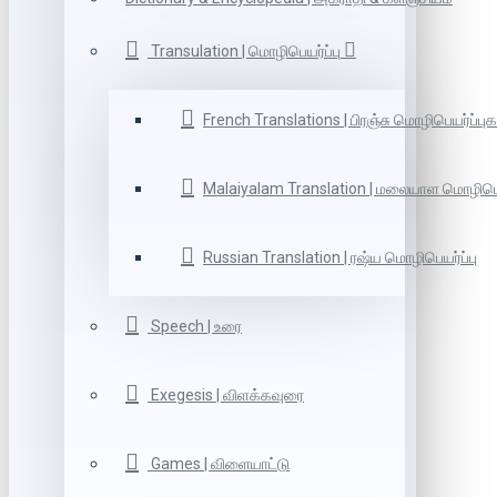
Transulation | மொழிபெயர்ப்பு
French Translations | பிரஞ்சு மொழிபெயர்ப்புக
Malaiyalam Translation | மலையாள மொழிபெய
Russian Translation | ரஷ்ய மொழிபெயர்ப்பு
Speech | உரை
Exegesis | விளக்கவுரை
Games | விளையாட்டு