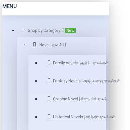
MENU
Shop by Category
New
Novel | நாவல்
Family novels | குடும்ப நாவல்கள்
Fantasy Novels | அதிபுனைவு நாவல்கள்
Graphic Novel | கிராஃ பிக் நாவல்
Historical Novels | சரித்திர நாவல்கள்