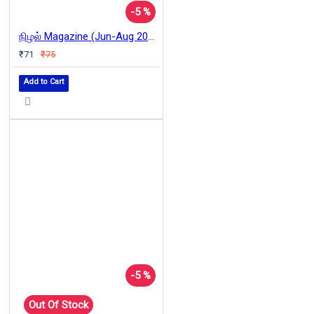
-5 %
நிழல் Magazine (Jun-Aug 2022)
₹71
₹75
Add to Cart
-5 %
Out Of Stock