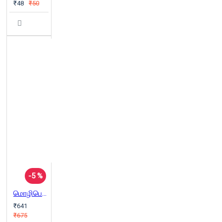
₹48
₹50
-5 %
மொழிபெயர்ப்பியல் பயணங்கள் பரிமாணங்கள்
₹641
₹675