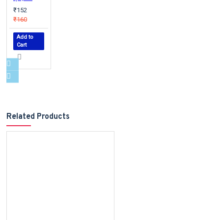
₹152
₹160
Add to
Cart
Related Products