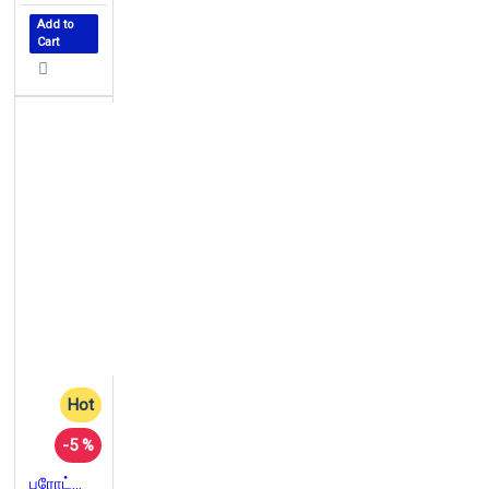
Add to
Cart
Hot
-5 %
புரோட்டோகால்ஸ்: யூத பயங்கரவாதிகளின் ரகசிய அறிக்கை