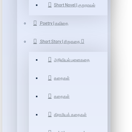
Short Novel | குறுநாவல்
Poetry | கவிதை
Short Story | சிறுகதை
அறிவியல் புனைகதை
கதைகள்
கதைகள்
கிராமியக் கதைகள்