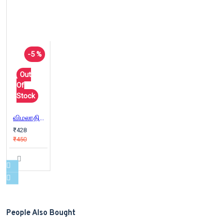
-5 %
Out
Of
Stock
விமலாதித்த மாமல்லன் கதைகள்
₹428
₹450
People Also Bought