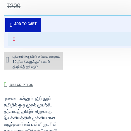
₹200
புத்தகம் 3 - 7 நாட்களில் அனுப்பி
ADD TO CART
வைக்கப்படும்.
+ ₹60 shipping fee* (Free shipping
for orders above ₹1000 within
India)
புத்தகம் இருப்பில் இல்லை என்றால்
10 தினங்களுக்குள் பணம்
திருப்பித் தரப்படும்.
DESCRIPTION
புனைவு என்னும் புதிர் நூல்
தமிழில் ஒரு முதல் முயற்சி.
தற்காலத் தமிழ்ச் சிறுகதை
இலக்கியத்தின் முக்கியமான
எழுத்தாளர்கள் பன்னிருவரின்
கதைகளை எடுத்துக்கொண்டு,