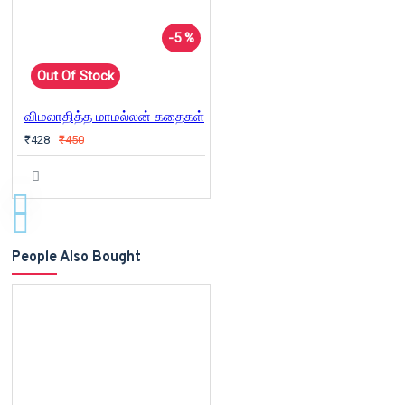
-5 %
Out Of Stock
விமலாதித்த மாமல்லன் கதைகள்
₹428
₹450
People Also Bought