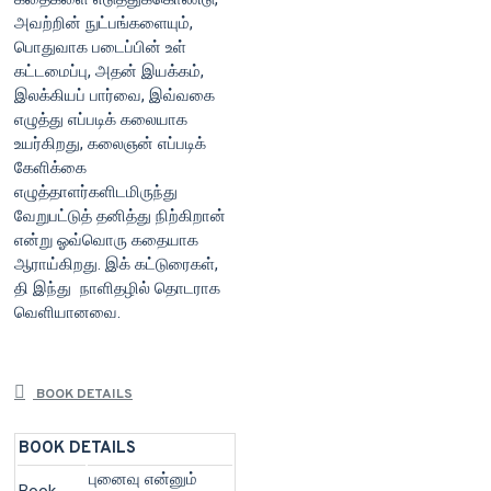
அவற்றின் நுட்பங்களையும்,
பொதுவாக படைப்பின் உள்
கட்டமைப்பு, அதன் இயக்கம்,
இலக்கியப் பார்வை, இவ்வகை
எழுத்து எப்படிக் கலையாக
உயர்கிறது, கலைஞன் எப்படிக்
கேளிக்கை
எழுத்தாளர்களிடமிருந்து
வேறுபட்டுத் தனித்து நிற்கிறான்
என்று ஓவ்வொரு கதையாக
ஆராய்கிறது. இக் கட்டுரைகள்,
தி இந்து நாளிதழில் தொடராக
வெளியானவை.
BOOK DETAILS
BOOK DETAILS
புனைவு என்னும்
Book