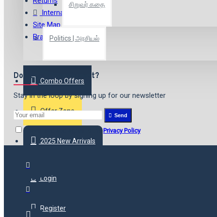
Returns
சிறுவர் கதை
International Shipping
Site Map
Brands
Politics | அரசியல்
Don't want to miss out?
Combo Offers
Stay in the loop by signing up for our newsletter
Offer Zone
Send
I have read and agree to the
Privacy Policy
2025 New Arrivals
Login
Register