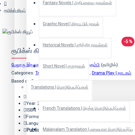
Fantasy Novels | அதிபுனைவு நாவல்கள்
ரூபிக்ஸ் கியூப்
Graphic Novel | கிராஃ பிக் நாவல்
-5 %
Historical Novels | சரித்திர நாவல்கள்
ரூபிக்ஸ் கியூப்
பேலூரு இரகுநந்தன்
(ஆசிரியர்),
கே.நல்லத்தம்பி
(தமிழில்)
Short Novel | குறுநாவல்
Categories:
Translation | மொழிபெயர்ப்பு
,
Drama Play | நாடகம்
Based on 0 reviews.
-
Write a review
Translations | மொழிபெயர்ப்புகள்
Edition: 1
Year: 2022
French Translations | பிரஞ்சு மொழிபெயர்ப்புகள்
ISBN: 9788195632565
Format: Paper Back
Language: Tamil
Malaiyalam Translation | மலையாள மொழிபெயர்ப்பு
Publisher:
ஜெய்ரிகி பதிப்பகம்