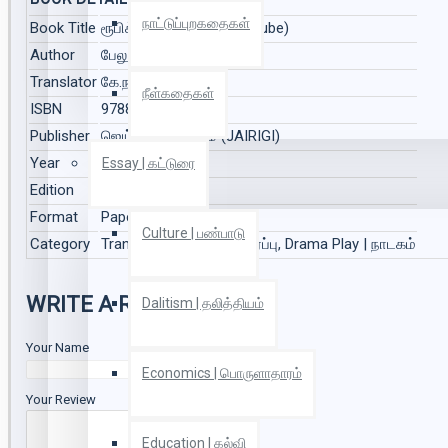
BOOK DETAILS
நாட்டுப்புறகதைகள்
Book Title
ரூபிக்ஸ் கியூப் (Rubicks Cube)
Author
பேலூரு இரகுநந்தன்
Translator
கே.நல்லத்தம்பி
நீள்கதைகள்
ISBN
9788195632565
Publisher
ஜெய்ரிகி பதிப்பகம் (JAIRIGI)
Year
2022
Essay | கட்டுரை
Edition
1
Format
Paper Back
Culture | பண்பாடு
Category
Translation | மொழிபெயர்ப்பு, Drama Play | நாடகம்
WRITE A REVIEW
Dalitism | தலித்தியம்
Your Name
Economics | பொருளாதாரம்
Your Review
Education | கல்வி