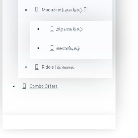
Magazine |பருவ இதழ்
இரு மாத இதழ்
காலாண்டிதழ்
Riddle | விடுகதை
Combo Offers