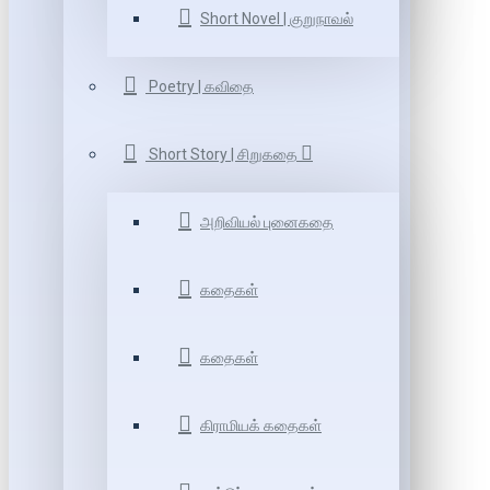
Short Novel | குறுநாவல்
Poetry | கவிதை
Short Story | சிறுகதை
அறிவியல் புனைகதை
கதைகள்
கதைகள்
கிராமியக் கதைகள்