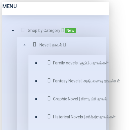
MENU
Shop by Category
New
Novel | நாவல்
Family novels | குடும்ப நாவல்கள்
Fantasy Novels | அதிபுனைவு நாவல்கள்
Graphic Novel | கிராஃ பிக் நாவல்
Historical Novels | சரித்திர நாவல்கள்