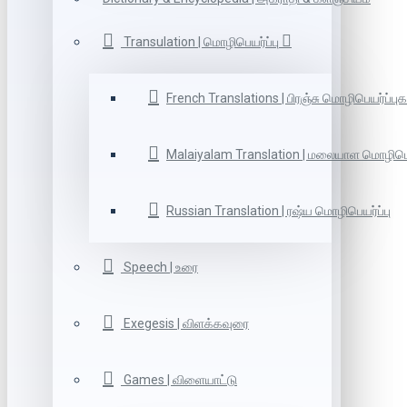
Transulation | மொழிபெயர்ப்பு
French Translations | பிரஞ்சு மொழிபெயர்ப்புக
Malaiyalam Translation | மலையாள மொழிபெய
Russian Translation | ரஷ்ய மொழிபெயர்ப்பு
Speech | உரை
Exegesis | விளக்கவுரை
Games | விளையாட்டு