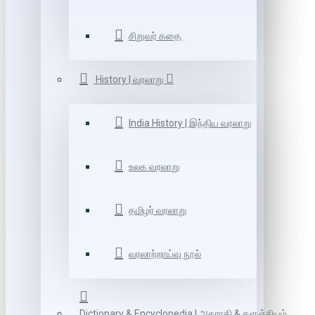
சிறுவர் கதை
History | வரலாறு
India History | இந்திய வரலாறு
உலக வரலாறு
தமிழர் வரலாறு
வரலாற்றாய்வு நூல்
Dictionary & Encyclopedia | அகராதி & களஞ்சியம்