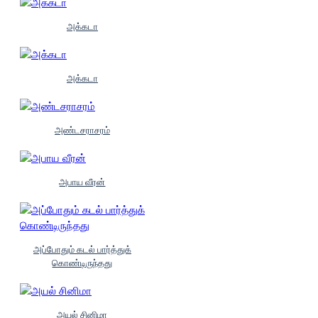
அக்கடா
அக்கடா
அண்டசராசரம்
அபாய வீரன்
அப்போதும் கடல் பார்த்துக்
கொண்டிருந்தது
அயல் சினிமா