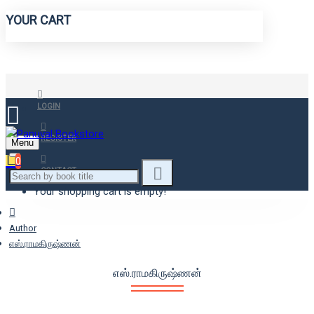
YOUR CART
LOGIN
REGISTER
Menu
0
CONTACT
Your shopping cart is empty!
Author
எஸ்.ராமகிருஷ்ணன்
எஸ்.ராமகிருஷ்ணன்