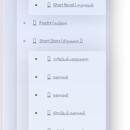
Short Novel | குறுநாவல்
Poetry | கவிதை
Short Story | சிறுகதை
அறிவியல் புனைகதை
கதைகள்
கதைகள்
கிராமியக் கதைகள்