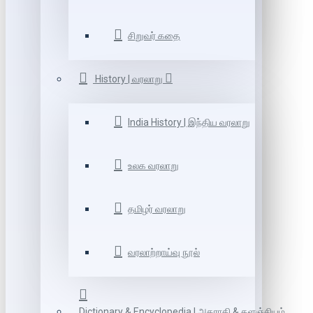
சிறுவர் கதை
History | வரலாறு
India History | இந்திய வரலாறு
உலக வரலாறு
தமிழர் வரலாறு
வரலாற்றாய்வு நூல்
Dictionary & Encyclopedia | அகராதி & களஞ்சியம்