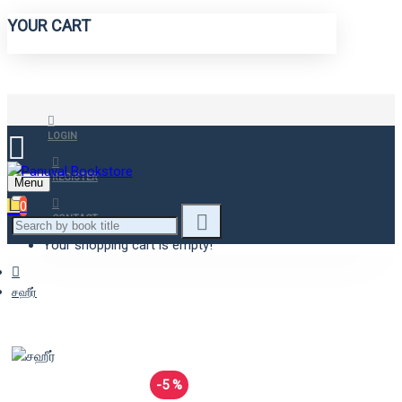
YOUR CART
LOGIN
REGISTER
Menu
0
CONTACT
Your shopping cart is empty!
சஹீர்
-5 %