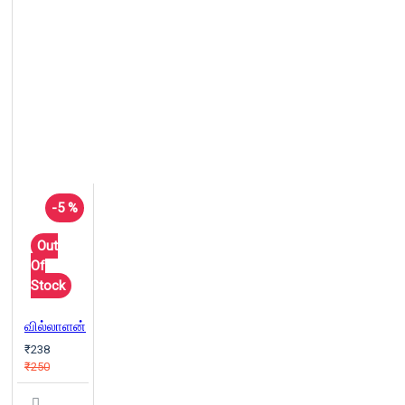
-5 %
Out
Of
Stock
வில்லாளன்
₹238
₹250