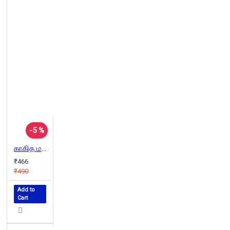
-5 %
காகித மலர்கள்
₹466
₹490
Add to
Cart