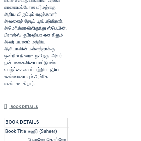
களச் செய்தியாளரான அவள்
காணாமல்போன மர்மத்தை
அறிய விரும்பும் எழுத்தாளர்
அவளைத் தேடிப் புறப்படுகிறார்.
அமெரிக்காவிலிருந்து ஸ்பெயின்,
பிரான்ஸ், குரேஷியா என நீளும்
அவர் பயணம் மத்திய
ஆசியாவின் பள்ளத்தாக்கு
ஒன்றில் நிறைவுறுகிறது. அவர்
தன் மனைவியை மட்டுமல்ல
வாழ்க்கையைப் பற்றிய புதிய
உண்மையையும் அங்கே
கண்டடைகிறார்.
BOOK DETAILS
BOOK DETAILS
Book Title
சஹீர் (Saheer)
பௌலோ கொய்லோ