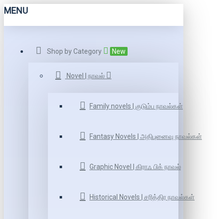
MENU
Shop by Category
New
Novel | நாவல்
Family novels | குடும்ப நாவல்கள்
Fantasy Novels | அதிபுனைவு நாவல்கள்
Graphic Novel | கிராஃ பிக் நாவல்
Historical Novels | சரித்திர நாவல்கள்