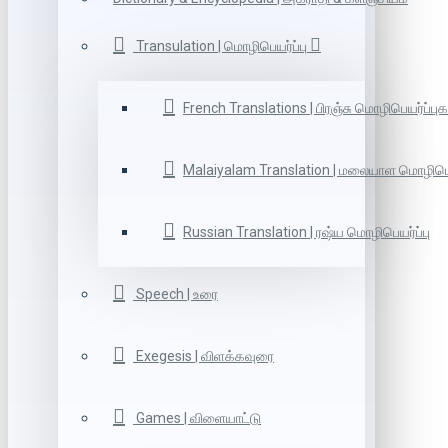
Transulation | மொழிபெயர்ப்பு
French Translations | பிரஞ்சு மொழிபெயர்ப்புக
Malaiyalam Translation | மலையாள மொழிபெய
Russian Translation | ரஷ்ய மொழிபெயர்ப்பு
Speech | உரை
Exegesis | விளக்கவுரை
Games | விளையாட்டு