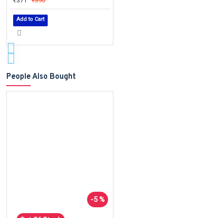
₹371
₹390
Add to Cart
People Also Bought
-5 %