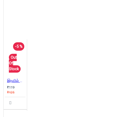
-5 %
Out
Of
Stock
இரவில் நான் உன் குதிரை
₹119
₹125