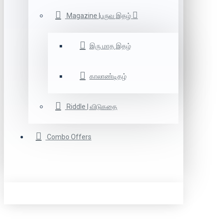
Magazine |பருவ இதழ்
இரு மாத இதழ்
காலாண்டிதழ்
Riddle | விடுகதை
Combo Offers