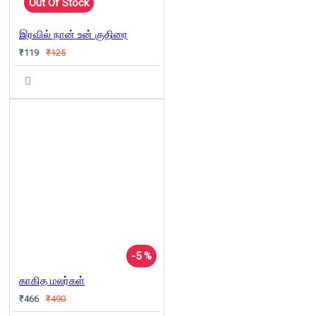
Out Of Stock
இரவில் நான் உன் குதிரை
₹119
₹125
-5 %
காகித மலர்கள்
₹466
₹490