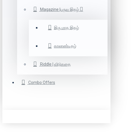
Magazine |பருவ இதழ்
இரு மாத இதழ்
காலாண்டிதழ்
Riddle | விடுகதை
Combo Offers