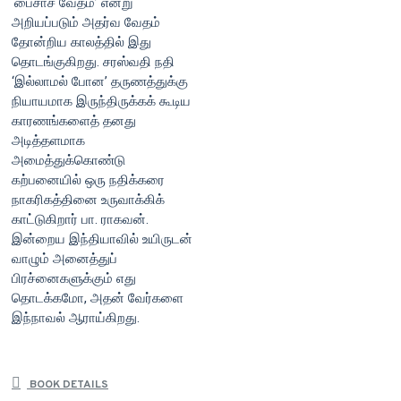
‘பைசாச வேதம்’ என்று
அறியப்படும் அதர்வ வேதம்
தோன்றிய காலத்தில் இது
தொடங்குகிறது. சரஸ்வதி நதி
‘இல்லாமல் போன’ தருணத்துக்கு
நியாயமாக இருந்திருக்கக் கூடிய
காரணங்களைத் தனது
அடித்தளமாக
அமைத்துக்கொண்டு
கற்பனையில் ஒரு நதிக்கரை
நாகரிகத்தினை உருவாக்கிக்
காட்டுகிறார் பா. ராகவன்.
இன்றைய இந்தியாவில் உயிருடன்
வாழும் அனைத்துப்
பிரச்னைகளுக்கும் எது
தொடக்கமோ, அதன் வேர்களை
இந்நாவல் ஆராய்கிறது.
BOOK DETAILS