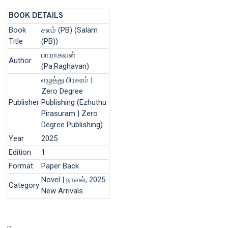
BOOK DETAILS
Book
சலம் (PB) (Salam
Title
(PB))
பா.ராகவன்
Author
(Pa.Raghavan)
எழுத்து பிரசுரம் |
Zero Degree
Publisher
Publishing (Ezhuthu
Pirasuram | Zero
Degree Publishing)
Year
2025
Edition
1
Format
Paper Back
Novel | நாவல், 2025
Category
New Arrivals