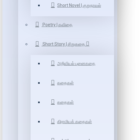
Short Novel | குறுநாவல்
Poetry | கவிதை
Short Story | சிறுகதை
அறிவியல் புனைகதை
கதைகள்
கதைகள்
கிராமியக் கதைகள்