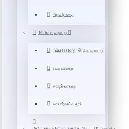
சிறுவர் கதை
History | வரலாறு
India History | இந்திய வரலாறு
உலக வரலாறு
தமிழர் வரலாறு
வரலாற்றாய்வு நூல்
Dictionary & Encyclopedia | அகராதி & களஞ்சியம்