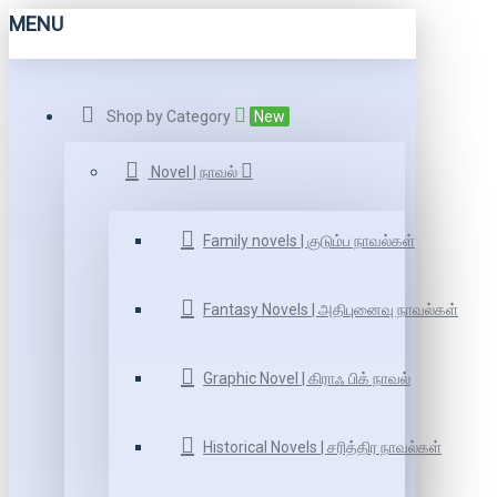
MENU
Shop by Category
New
Novel | நாவல்
Family novels | குடும்ப நாவல்கள்
Fantasy Novels | அதிபுனைவு நாவல்கள்
Graphic Novel | கிராஃ பிக் நாவல்
Historical Novels | சரித்திர நாவல்கள்