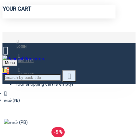
YOUR CART
LOGIN
REGISTER
Menu
0
CONTACT
Your shopping cart is empty!
சலம் (PB)
-5 %