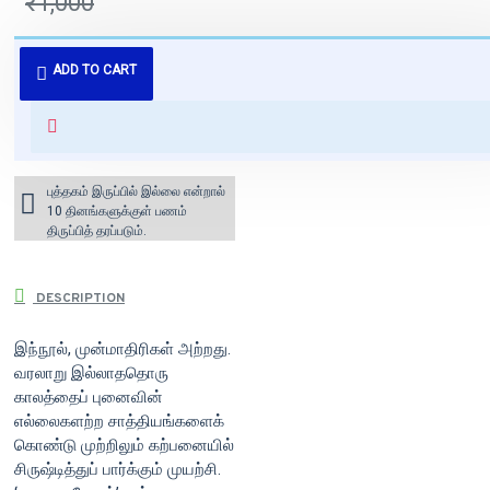
₹1,000
புத்தகம் 3 - 7 நாட்களில் அனுப்பி
ADD TO CART
வைக்கப்படும்.
+ ₹60 shipping fee* (Free shipping
for orders above ₹1000 within
India)
புத்தகம் இருப்பில் இல்லை என்றால்
10 தினங்களுக்குள் பணம்
திருப்பித் தரப்படும்.
DESCRIPTION
இந்நூல், முன்மாதிரிகள் அற்றது.
வரலாறு இல்லாததொரு
காலத்தைப் புனைவின்
எல்லைகளற்ற சாத்தியங்களைக்
கொண்டு முற்றிலும் கற்பனையில்
சிருஷ்டித்துப் பார்க்கும் முயற்சி.