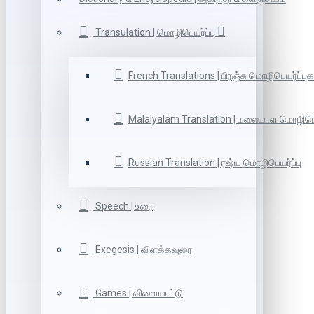
Transulation | மொழிபெயர்ப்பு
French Translations | பிரஞ்சு மொழிபெயர்ப்புக
Malaiyalam Translation | மலையாள மொழிபெய
Russian Translation | ரஷ்ய மொழிபெயர்ப்பு
Speech | உரை
Exegesis | விளக்கவுரை
Games | விளையாட்டு