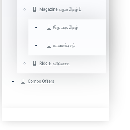
Magazine |பருவ இதழ்
இரு மாத இதழ்
காலாண்டிதழ்
Riddle | விடுகதை
Combo Offers