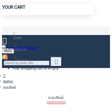
YOUR CART
LOGIN
REGISTER
Menu
0
CONTACT
Your shopping cart is empty!
Author
சமயவேல்
சமயவேல்