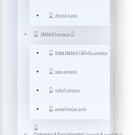
சிறுவர் கதை
History | வரலாறு
India History | இந்திய வரலாறு
உலக வரலாறு
தமிழர் வரலாறு
வரலாற்றாய்வு நூல்
Dictionary & Encyclopedia | அகராதி & களஞ்சியம்