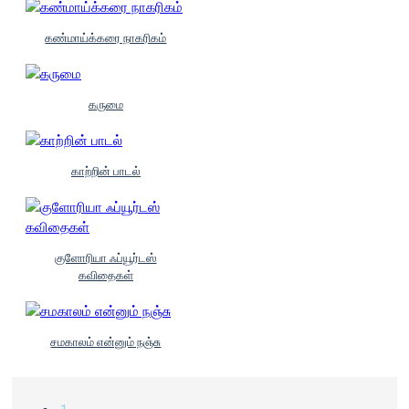
கண்மாய்க்கரை நாகரிகம்
கருமை
காற்றின் பாடல்
குளோரியா ஃப்யூர்டஸ்
கவிதைகள்
சமகாலம் என்னும் நஞ்சு