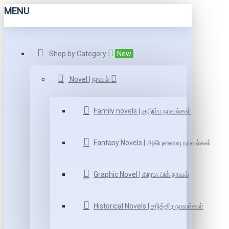
MENU
Shop by Category
New
Novel | நாவல்
Family novels | குடும்ப நாவல்கள்
Fantasy Novels | அதிபுனைவு நாவல்கள்
Graphic Novel | கிராஃ பிக் நாவல்
Historical Novels | சரித்திர நாவல்கள்