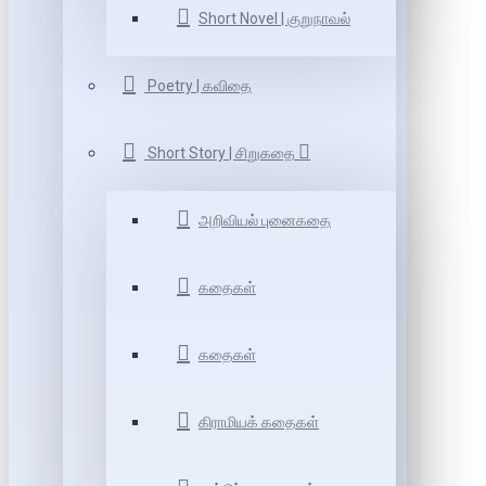
Short Novel | குறுநாவல்
Poetry | கவிதை
Short Story | சிறுகதை
அறிவியல் புனைகதை
கதைகள்
கதைகள்
கிராமியக் கதைகள்