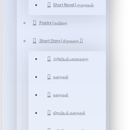
Short Novel | குறுநாவல்
Poetry | கவிதை
Short Story | சிறுகதை
அறிவியல் புனைகதை
கதைகள்
கதைகள்
கிராமியக் கதைகள்