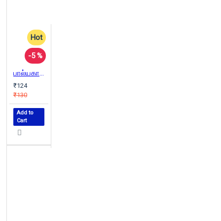
Hot
-5 %
பால்யகால சகி
₹124
₹130
Add to
Cart