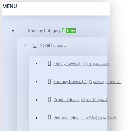
MENU
Shop by Category
New
Novel | நாவல்
Family novels | குடும்ப நாவல்கள்
Fantasy Novels | அதிபுனைவு நாவல்கள்
Graphic Novel | கிராஃ பிக் நாவல்
Historical Novels | சரித்திர நாவல்கள்