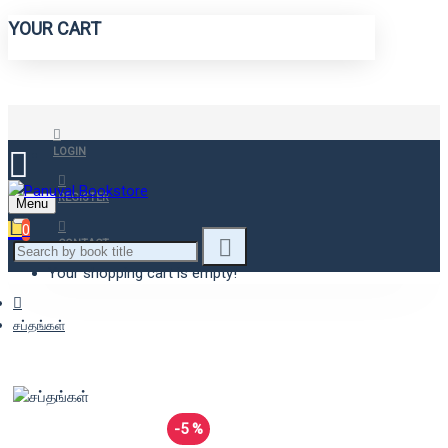
YOUR CART
LOGIN
REGISTER
Menu
0
CONTACT
Your shopping cart is empty!
சப்தங்கள்
-5 %