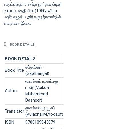
ததும்புவது. சென்ற நூற்றாண்டின்
மையப் பகுதியில் (1950களில்)
பஷீர் எழுதிய இந்த நூற்றாண்டுக்
கதைகள் இவை.
BOOK DETAILS
BOOK DETAILS
சப்தங்கள்
Book Title
(Sapthangal)
வைக்கம் முகம்மது
பஷீர் (Vaikom
Author
Muhammad
Basheer)
குளச்சல் மு.யூசுப்
Translator
(Kulachal.M.Yoosuf)
ISBN
9788189945879