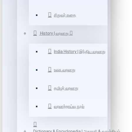
சிறுவர் கதை
History | வரலாறு
India History | இந்திய வரலாறு
உலக வரலாறு
தமிழர் வரலாறு
வரலாற்றாய்வு நூல்
Dictionary & Encyclopedia | அகராதி & களஞ்சியம்