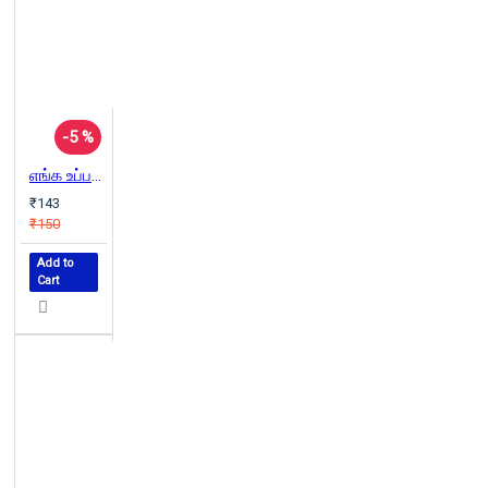
-5 %
எங்க உப்பப்பாவுக்கொரு ஆனையிருந்தது
₹143
₹150
Add to
Cart