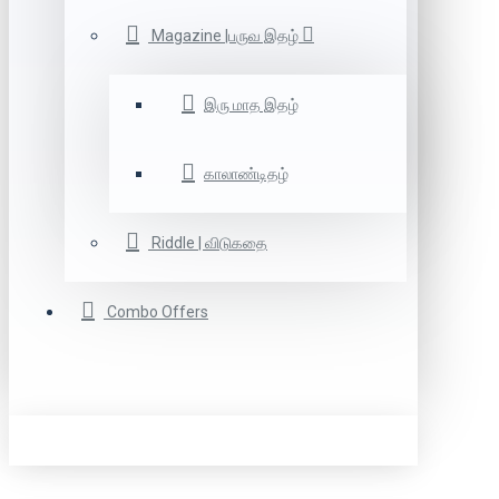
Magazine |பருவ இதழ்
இரு மாத இதழ்
காலாண்டிதழ்
Riddle | விடுகதை
Combo Offers