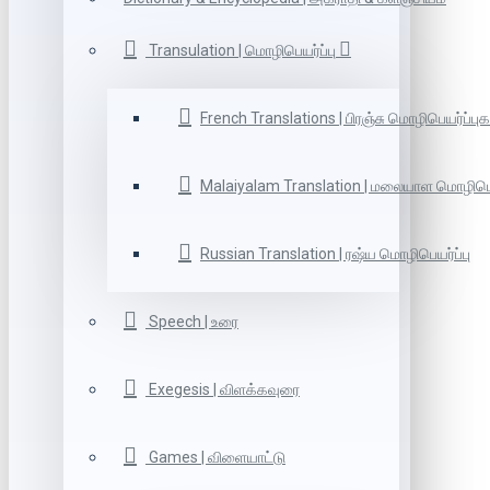
Transulation | மொழிபெயர்ப்பு
French Translations | பிரஞ்சு மொழிபெயர்ப்புக
Malaiyalam Translation | மலையாள மொழிபெய
Russian Translation | ரஷ்ய மொழிபெயர்ப்பு
Speech | உரை
Exegesis | விளக்கவுரை
Games | விளையாட்டு