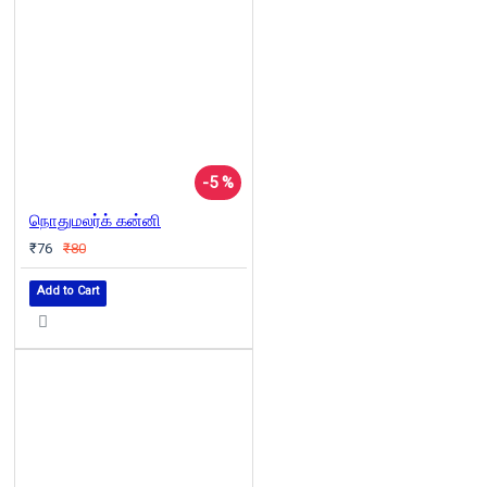
-5 %
நொதுமலர்க் கன்னி
₹76
₹80
Add to Cart