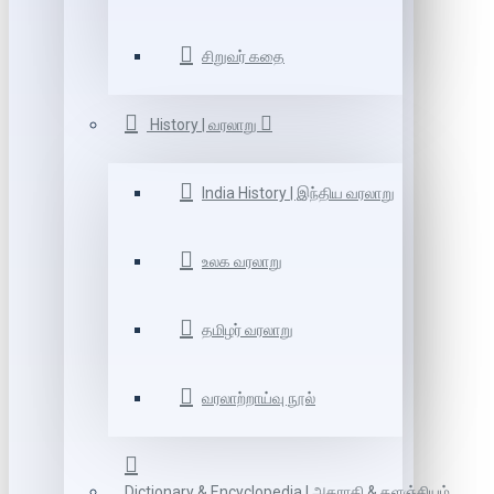
சிறுவர் கதை
History | வரலாறு
India History | இந்திய வரலாறு
உலக வரலாறு
தமிழர் வரலாறு
வரலாற்றாய்வு நூல்
Dictionary & Encyclopedia | அகராதி & களஞ்சியம்