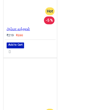
Hot
-5 %
அம்மா வந்தாள்
₹219
₹230
Add to Cart