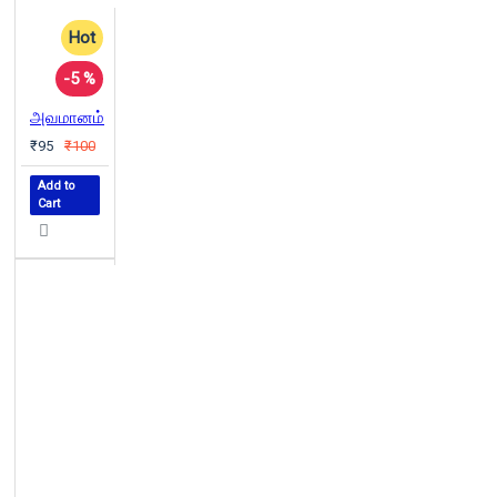
Hot
-5 %
அவமானம்
₹95
₹100
Add to
Cart