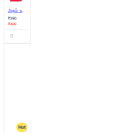
அறம்: உண்மை மனிதர்களின் கதைகள்
₹380
₹400
Hot