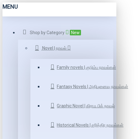
MENU
Shop by Category
New
Novel | நாவல்
Family novels | குடும்ப நாவல்கள்
Fantasy Novels | அதிபுனைவு நாவல்கள்
Graphic Novel | கிராஃ பிக் நாவல்
Historical Novels | சரித்திர நாவல்கள்