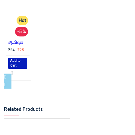
Hot
-5 %
ஆயிஷா
₹24
₹25
Add to
Cart
Related Products