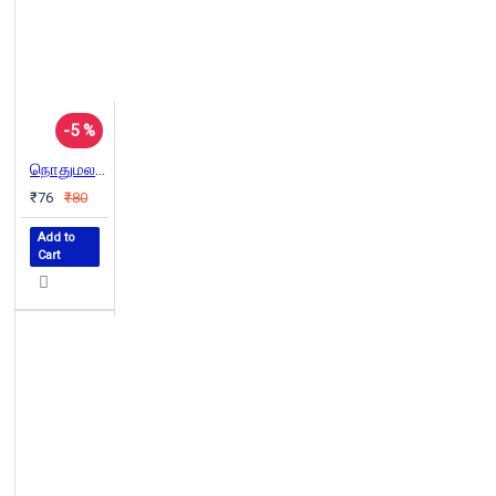
-5 %
நொதுமலர்க் கன்னி
₹76
₹80
Add to
Cart