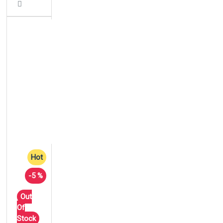
Hot
-5 %
Out
Of
Stock