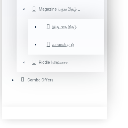
Magazine |பருவ இதழ்
இரு மாத இதழ்
காலாண்டிதழ்
Riddle | விடுகதை
Combo Offers