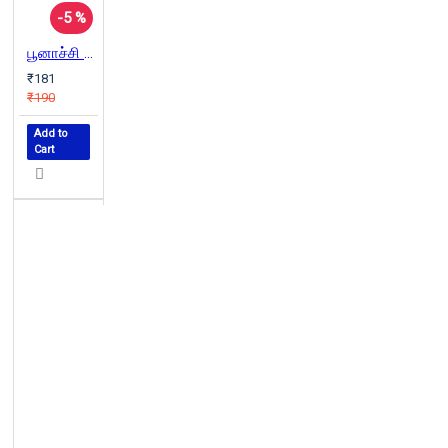
-5 %
பூனாச்சி அல்லது ஒரு வெள்ளாட்டின் கதை
₹181
₹190
Add to
Cart