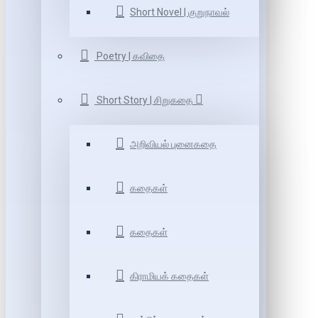
Short Novel | குறுநாவல்
Poetry | கவிதை
Short Story | சிறுகதை
அறிவியல் புனைகதை
கதைகள்
கதைகள்
கிராமியக் கதைகள்