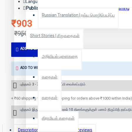
Language: Tamil
Publisher:
எழுத்து பிரசுரம் | Zero Degree Publishing
Russian Translation | ரஷ்ய மொழிபெயர்ப்பு
₹903
₹950
Short Stories | சிறுகதைகள்
ADD TO CART
அறிவியல் புனைகதை
ADD TO WISH LIST
கதைகள்
புத்தகம் 3 - 7 நாட்களில் அனுப்பி வைக்கப்படும்.
கதைகள்
+ ₹60 shipping fee* (Free shipping for orders above ₹1000 within India)
புத்தகம் இருப்பில் இல்லை என்றால் 10 தினங்களுக்குள் பணம் திருப்பித் தரப்படும
கிராமியக் கதைகள்
Description
Book Details
Reviews