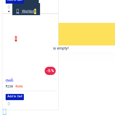
Wishlist
0
0 item(s) - ₹0
0
Your shopping cart is empty!
-5 %
ரூஹ்
₹238
₹250
Add to Cart