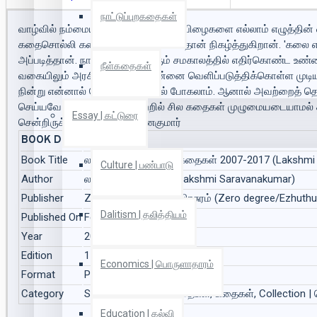
நாட்டுப்புறகதைகள்
வாழ்வில் நம்மையும் மீறி நிகழும் நமது பிழைகளை எல்லாம் எழுத்த
கதைசொல்லி கதைகளின் வழியாகவேதான் நிகழ்த்துகிறான். 'கலை என்பது
அப்படித்தான். நாம் ஒவ்வொருவரும் சமகாலத்தில் எதிர்கொண்ட உண்மை
நீள்கதைகள்
வகையிலும் அரசியல் ரீதியாக என்னை வெளிப்படுத்திக்கொள்ள முடியவ
நின்று என்னால் போராட முடியாமல் போகலாம். ஆனால் அவற்றைத் தொந்
செய்யவே எழுதுகிறேன். இவற்றில் சில கதைகள் முழுமையடையாமல் க
Essay | கட்டுரை
சென்றிருக்கும். - லஷ்மி சரவணகுமார்
BOOK DETAILS
Book Title
லக்ஷ்மி சரவணகுமார் கதைகள் 2007-2017 (Lakshmi 
Culture | பண்பாடு
Author
லஷ்மி சரவணகுமார் (Lakshmi Saravanakumar)
Publisher
Zero degree/எழுத்து பிரசுரம் (Zero degree/Ezhuth
Dalitism | தலித்தியம்
Published On
Feb 2022
Year
2022
Edition
1
Economics | பொருளாதாரம்
Format
Paper Back
Category
Short Stories | சிறுகதைகள், கதைகள், Collection | 
Education | கல்வி