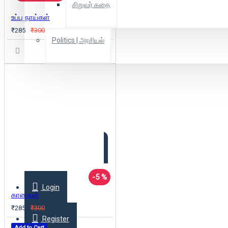
சிறுவர் கதை
உப்பு நாய்கள்
₹285
₹300
Politics | அரசியல்
Combo Offers
Offer Zone
2025 New Arrivals
-5 %
Login
கானகன்
₹285
₹300
Register
Add to Cart