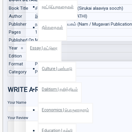
BOOK DETAILS
நாட்டுப்புறகதைகள்
Book Title
சிறுகை அளாவிய சூழ் (Sirukai alaaviya soozh)
Author
இவள்பாரதி (IVALBARATHI)
Publisher
நம் / முகவரி பதிப்பகம் (Nam / Mugavari Publication
நீள்கதைகள்
Pages
112
Published On
Mar 2021
Year
2021
Essay | கட்டுரை
Edition
1
Format
Paper Back
Culture | பண்பாடு
Category
Poetry | கவிதை
WRITE A REVIEW
Dalitism | தலித்தியம்
Your Name
Economics | பொருளாதாரம்
Your Review
Education | கல்வி