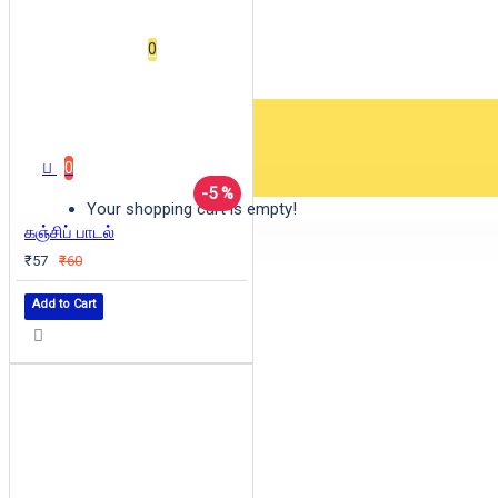
Wishlist
0
0 item(s) - ₹0
0
-5 %
Your shopping cart is empty!
கஞ்சிப் பாடல்
₹57
₹60
Add to Cart