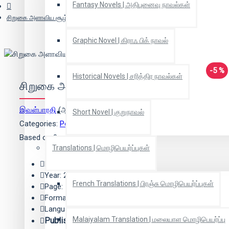
Fantasy Novels | அதிபுனைவு நாவல்கள்
சிறுகை அளாவிய சூழ்
Graphic Novel | கிராஃ பிக் நாவல்
-5 %
Historical Novels | சரித்திர நாவல்கள்
சிறுகை அளாவிய சூழ்
இவள்பாரதி
(ஆசிரியர்)
Short Novel | குறுநாவல்
Categories:
Poetry | கவிதை
Based on 0 reviews.
-
Write a review
Translations | மொழிபெயர்ப்புகள்
Edition: 1
Year: 2021
French Translations | பிரஞ்சு மொழிபெயர்ப்புகள்
Page: 112
Format: Paper Back
Language: Tamil
Malaiyalam Translation | மலையாள மொழிபெயர்ப்பு
Publisher:
நம் / முகவரி பதிப்பகம்