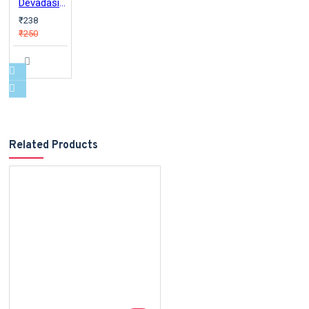
Devadasi system in Mediveval Tamilnadu
₹238
₹250
Related Products