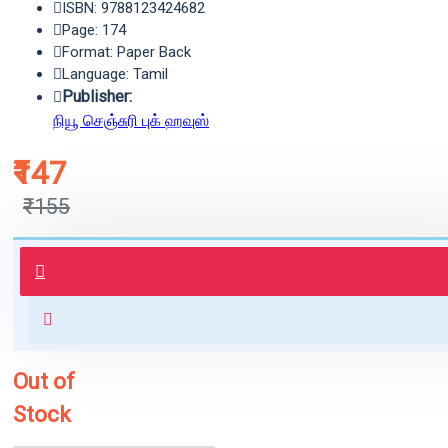
ISBN: 9788123424682
Page: 174
Format: Paper Back
Language: Tamil
Publisher:
நியூ செஞ்சுரி புக் ஹவுஸ்
₹147
₹155
புத்தகம் 3 - 7 நாட்களில் அனுப்பி
வைக்கப்படும்.
+ ₹60 shipping fee* (Free shipping
for orders above ₹1000 within
India)
Out of
Stock