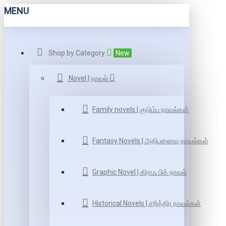
MENU
Shop by Category
New
Novel | நாவல்
Family novels | குடும்ப நாவல்கள்
Fantasy Novels | அதிபுனைவு நாவல்கள்
Graphic Novel | கிராஃ பிக் நாவல்
Historical Novels | சரித்திர நாவல்கள்