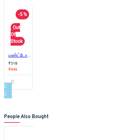
-5 %
Out
Of
Stock
மண்ட்டோ படைப்புகள்
₹518
₹545
People Also Bought