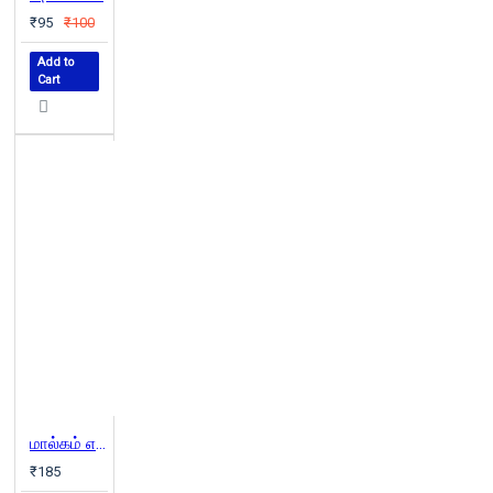
₹95
₹100
Add to
Cart
மால்கம் எக்ஸ்
₹185