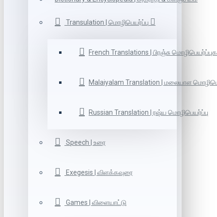
Transulation | மொழிபெயர்ப்பு
French Translations | பிரஞ்சு மொழிபெயர்ப்புக
Malaiyalam Translation | மலையாள மொழிபெய
Russian Translation | ரஷ்ய மொழிபெயர்ப்பு
Speech | உரை
Exegesis | விளக்கவுரை
Games | விளையாட்டு