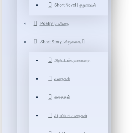
Short Novel | குறுநாவல்
Poetry | கவிதை
Short Story | சிறுகதை
அறிவியல் புனைகதை
கதைகள்
கதைகள்
கிராமியக் கதைகள்