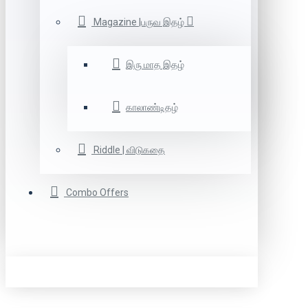
Magazine |பருவ இதழ்
இரு மாத இதழ்
காலாண்டிதழ்
Riddle | விடுகதை
Combo Offers