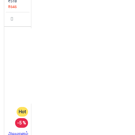
₹518
₹545
Hot
-5 %
அவமானம்