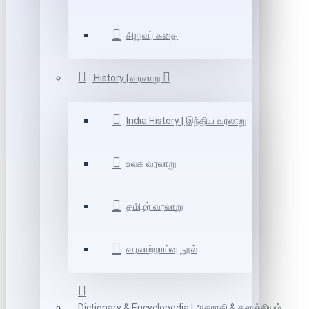
சிறுவர் கதை
History | வரலாறு
India History | இந்திய வரலாறு
உலக வரலாறு
தமிழர் வரலாறு
வரலாற்றாய்வு நூல்
Dictionary & Encyclopedia | அகராதி & களஞ்சியம்