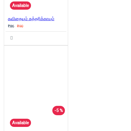
Available
கவிதையும் கத்தரிக்காயும்
₹86
₹90
-5 %
Available