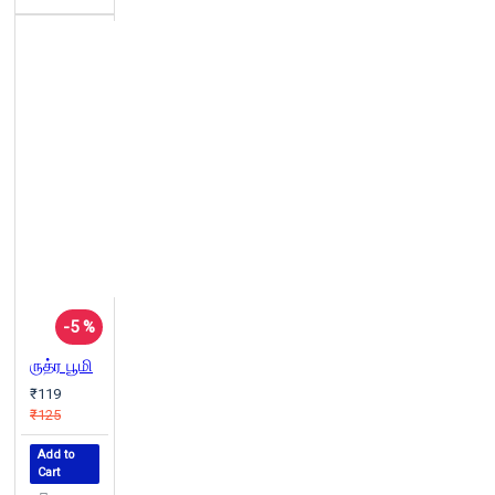
-5 %
ருத்ர பூமி
₹119
₹125
Add to
Cart