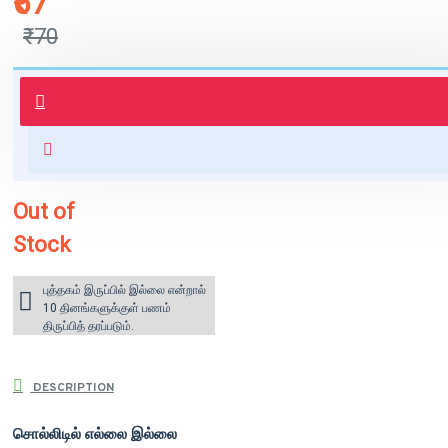
₹67
₹70
புத்தகம் 3 - 7 நாட்களில் அனுப்பி
வைக்கப்படும்.
+ ₹60 shipping fee* (Free shipping
for orders above ₹1000 within
India)
Out of
Stock
புத்தகம் இருப்பில் இல்லை என்றால்
10 தினங்களுக்குள் பணம்
திருப்பித் தரப்படும்.
DESCRIPTION
சொல்லிடில் எல்லை இல்லை