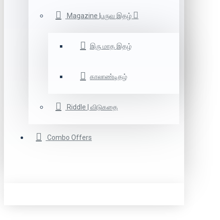
Magazine |பருவ இதழ்
இரு மாத இதழ்
காலாண்டிதழ்
Riddle | விடுகதை
Combo Offers