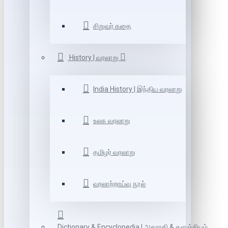
சிறுவர் கதை
History | வரலாறு
India History | இந்திய வரலாறு
உலக வரலாறு
தமிழர் வரலாறு
வரலாற்றாய்வு நூல்
Dictionary & Encyclopedia | அகராதி & களஞ்சியம்