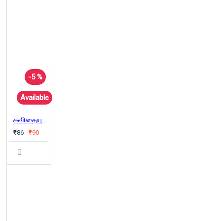
-5 %
Available
கவிதையும் கத்தரிக்காயும்
₹86
₹90