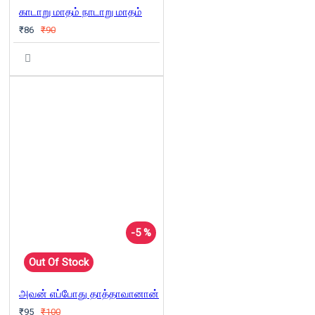
காடாறு மாதம் நாடாறு மாதம்
₹86
₹90
-5 %
Out Of Stock
அவன் எப்போது தாத்தாவானான்
₹95
₹100