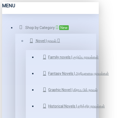
MENU
Shop by Category
New
Novel | நாவல்
Family novels | குடும்ப நாவல்கள்
Fantasy Novels | அதிபுனைவு நாவல்கள்
Graphic Novel | கிராஃ பிக் நாவல்
Historical Novels | சரித்திர நாவல்கள்