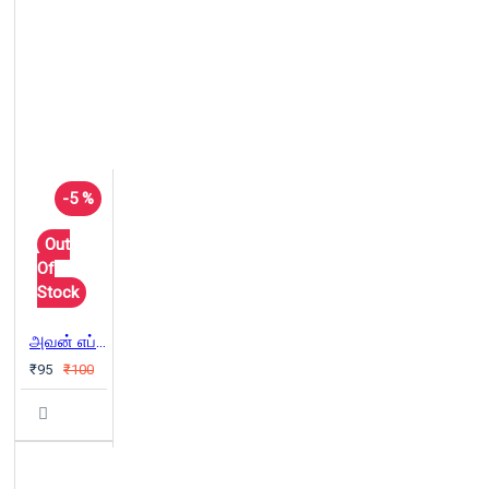
-5 %
Out
Of
Stock
அவன் எப்போது தாத்தாவானான்
₹95
₹100