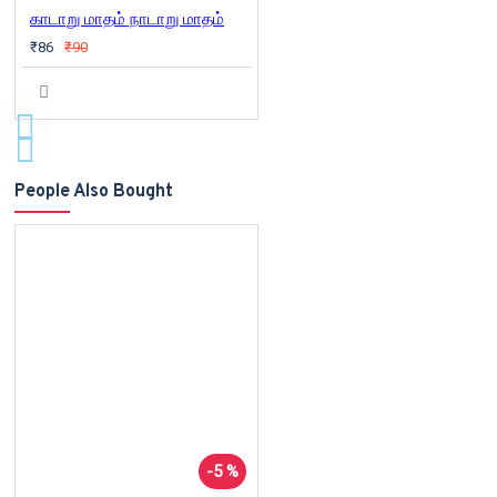
காடாறு மாதம் நாடாறு மாதம்
₹86
₹90
People Also Bought
-5 %