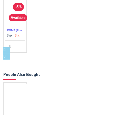
-5 %
Available
காடாறு மாதம் நாடாறு மாதம்
₹86
₹90
People Also Bought