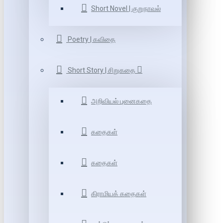
Short Novel | குறுநாவல்
Poetry | கவிதை
Short Story | சிறுகதை
அறிவியல் புனைகதை
கதைகள்
கதைகள்
கிராமியக் கதைகள்