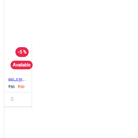
-5 %
Available
காடாறு மாதம் நாடாறு மாதம்
₹86
₹90